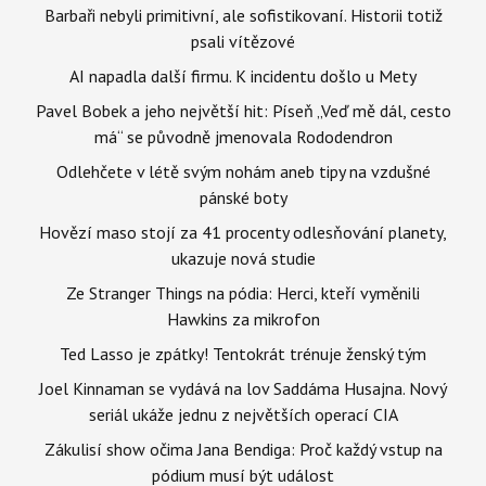
Barbaři nebyli primitivní, ale sofistikovaní. Historii totiž
psali vítězové
AI napadla další firmu. K incidentu došlo u Mety
Pavel Bobek a jeho největší hit: Píseň „Veď mě dál, cesto
má“ se původně jmenovala Rododendron
Odlehčete v létě svým nohám aneb tipy na vzdušné
pánské boty
Hovězí maso stojí za 41 procenty odlesňování planety,
ukazuje nová studie
Ze Stranger Things na pódia: Herci, kteří vyměnili
Hawkins za mikrofon
Ted Lasso je zpátky! Tentokrát trénuje ženský tým
Joel Kinnaman se vydává na lov Saddáma Husajna. Nový
seriál ukáže jednu z největších operací CIA
Zákulisí show očima Jana Bendiga: Proč každý vstup na
pódium musí být událost