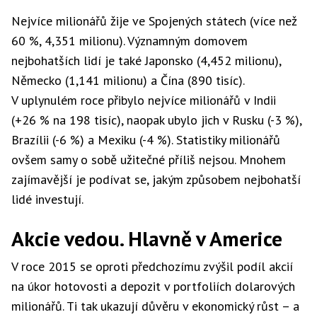
Nejvíce milionářů žije ve Spojených státech (více než
60 %, 4,351 milionu). Významným domovem
nejbohatších lidí je také Japonsko (4,452 milionu),
Německo (1,141 milionu) a Čína (890 tisíc).
V uplynulém roce přibylo nejvíce milionářů v Indii
(+26 % na 198 tisíc), naopak ubylo jich v Rusku (-3 %),
Brazílii (-6 %) a Mexiku (-4 %). Statistiky milionářů
ovšem samy o sobě užitečné příliš nejsou. Mnohem
zajímavější je podívat se, jakým způsobem nejbohatší
lidé investují.
Akcie vedou. Hlavně v Americe
V roce 2015 se oproti předchozímu zvýšil podíl akcií
na úkor hotovosti a depozit v portfoliích dolarových
milionářů. Ti tak ukazují důvěru v ekonomický růst – a