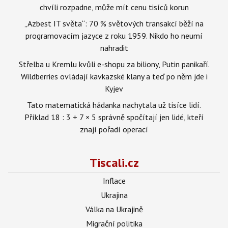
chvíli rozpadne, může mít cenu tisíců korun
„Azbest IT světa“: 70 % světových transakcí běží na
programovacím jazyce z roku 1959. Nikdo ho neumí
nahradit
Střelba u Kremlu kvůli e-shopu za biliony, Putin panikaří.
Wildberries ovládají kavkazské klany a teď po něm jde i
Kyjev
Tato matematická hádanka nachytala už tisíce lidí.
Příklad 18 : 3 + 7 × 5 správně spočítají jen lidé, kteří
znají pořadí operací
Tiscali.cz
Inflace
Ukrajina
Válka na Ukrajině
Migrační politika