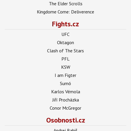
The Elder Scrolls
Kingdome Come: Deliverence
Fights.cz
UFC
Oktagon
Clash of The Stars
PFL
KSW
I am Figter
Sumó
Karlos Vémola
Jiří Procházka
Conor McGregor
Osobnosti.cz
Andrej Babiš