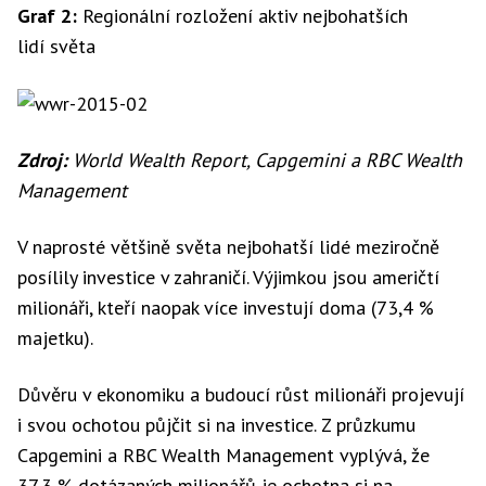
Graf 2:
Regionální rozložení aktiv nejbohatších
lidí světa
Zdroj:
World Wealth Report, Capgemini a RBC Wealth
Management
V naprosté většině světa nejbohatší lidé meziročně
posílily investice v zahraničí. Výjimkou jsou američtí
milionáři, kteří naopak více investují doma (73,4 %
majetku).
Důvěru v ekonomiku a budoucí růst milionáři projevují
i svou ochotou půjčit si na investice. Z průzkumu
Capgemini a RBC Wealth Management vyplývá, že
37,3 % dotázaných milionářů je ochotna si na