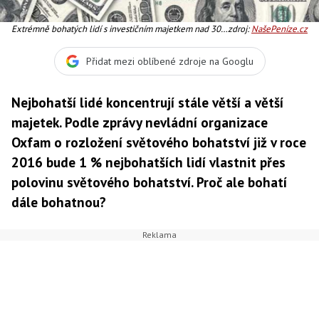
Extrémně bohatých lidí s investičním majetkem nad 30
zdroj:
NašePeníze.cz
mil. USD je necelé 1 % milionářů (139 300 osob). Tito
ovšem ovládají 34,7 % majetku milionářů. Pochopitelně
Přidat mezi oblíbené zdroje na Googlu
ještě méně je miliardářů. Foto:SXC
Nejbohatší lidé koncentrují stále větší a větší
majetek. Podle zprávy nevládní organizace
Oxfam o rozložení světového bohatství již v roce
2016 bude 1 % nejbohatších lidí vlastnit přes
polovinu světového bohatství. Proč ale bohatí
dále bohatnou?