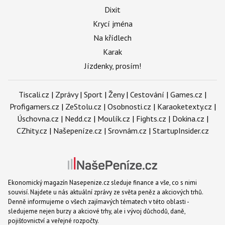
Dixit
Krycí jména
Na křídlech
Karak
Jízdenky, prosím!
Tiscali.cz
|
Zprávy
|
Sport
|
Ženy
|
Cestování
|
Games.cz
|
Profigamers.cz
|
ZeStolu.cz
|
Osobnosti.cz
|
Karaoketexty.cz
|
Úschovna.cz
|
Nedd.cz
|
Moulík.cz
|
Fights.cz
|
Dokina.cz
|
CZhity.cz
|
Našepeníze.cz
|
Srovnám.cz
|
StartupInsider.cz
Ekonomický magazín Nasepenize.cz sleduje finance a vše, co s nimi
souvisí. Najdete u nás aktuální zprávy ze světa peněz a akciových trhů.
Denně informujeme o všech zajímavých tématech v této oblasti -
sledujeme nejen burzy a akciové trhy, ale i vývoj důchodů, daně,
pojišťovnictví a veřejné rozpočty.