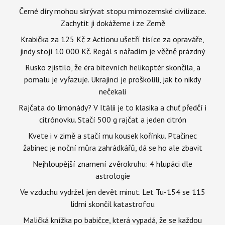
Černé díry mohou skrývat stopu mimozemské civilizace.
Zachytit ji dokážeme i ze Země
Krabička za 125 Kč z Actionu ušetří tisíce za opraváře,
jindy stojí 10 000 Kč. Regál s nářadím je věčně prázdný
Rusko zjistilo, že éra bitevních helikoptér skončila, a
pomalu je vyřazuje. Ukrajinci je proškolili, jak to nikdy
nečekali
Rajčata do limonády? V Itálii je to klasika a chuť předčí i
citrónovku. Stačí 500 g rajčat a jeden citrón
Kvete i v zimě a stačí mu kousek kořínku. Ptačinec
žabinec je noční můra zahrádkářů, dá se ho ale zbavit
Nejhloupější znamení zvěrokruhu: 4 hlupáci dle
astrologie
Ve vzduchu vydržel jen devět minut. Let Tu-154 se 115
lidmi skončil katastrofou
Maličká knížka po babičce, která vypadá, že se každou