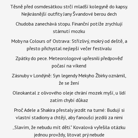
Těsně před osmdesátkou strčí mladší kolegyně do kapsy.
Nejkrásnější outfity Jany Švandové berou dech
Chudoba zanechává stopu. Finanční potíže zrychlují
stárnutí mozku
Moby na Colours of Ostrava: Střízlivý, mokrý od deště, a
přesto přichystal nejlepší večer festivalu
Zpátky do pece. Meteorologové upřesnili předpověď
počasí na víkend
Zásnuby v Londýně: Syn legendy Mekyho Žbirky oznámil,
že se žení
Oleokantal z olivového oleje chrání mozek myší, u lidí
zatím chybí důkaz
Proč Adele a Shakira přestaly jezdit na turné: Budují si
vlastní stadiony a chtějí, aby fanoušci jezdili za nimi
„Slavím, že nebudu mít děti." Kovalová vyřešila otázku
jednou provždy, litovat prý nebude