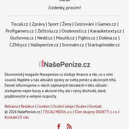
Jízdenky, prosím!
Tiscali.cz
|
Zprávy
|
Sport
|
Ženy
|
Cestování
|
Games.cz
|
Profigamers.cz
|
ZeStolu.cz
|
Osobnosti.cz
|
Karaoketexty.cz
|
Úschovna.cz
|
Nedd.cz
|
Moulík.cz
|
Fights.cz
|
Dokina.cz
|
CZhity.cz
|
Našepeníze.cz
|
Srovnám.cz
|
StartupInsider.cz
Ekonomický magazín Nasepenize.cz sleduje finance a vše, co s nimi
souvisí. Najdete u nás aktuální zprávy ze světa peněz a akciových trhů.
Denně informujeme o všech zajímavých tématech v této oblasti -
sledujeme nejen burzy a akciové trhy, ale i vývoj důchodů, daně,
pojišťovnictví a veřejné rozpočty.
Reklama
|
Redakce
|
Cookies
|
Osobní údaje
|
Kodex
|
Kontakt
© 2026 NašePeníze.cz |
TISCALI MEDIA, a.s.
|
Člen skupiny DIGNITY, s.r.o.
|
Kontakt
|
O nás