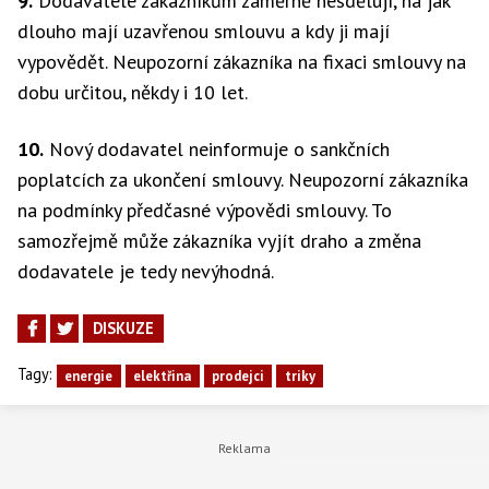
9.
Dodavatelé zákazníkům záměrně nesdělují, na jak
dlouho mají uzavřenou smlouvu a kdy ji mají
vypovědět. Neupozorní zákazníka na fixaci smlouvy na
dobu určitou, někdy i 10 let.
10.
Nový dodavatel neinformuje o sankčních
poplatcích za ukončení smlouvy. Neupozorní zákazníka
na podmínky předčasné výpovědi smlouvy. To
samozřejmě může zákazníka vyjít draho a změna
dodavatele je tedy nevýhodná.
DISKUZE
Tagy:
energie
elektřina
prodejci
triky