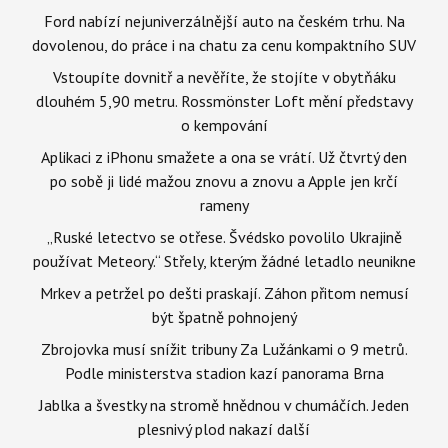
Ford nabízí nejuniverzálnější auto na českém trhu. Na
dovolenou, do práce i na chatu za cenu kompaktního SUV
Vstoupíte dovnitř a nevěříte, že stojíte v obytňáku
dlouhém 5,90 metru. Rossmönster Loft mění představy
o kempování
Aplikaci z iPhonu smažete a ona se vrátí. Už čtvrtý den
po sobě ji lidé mažou znovu a znovu a Apple jen krčí
rameny
„Ruské letectvo se otřese. Švédsko povolilo Ukrajině
používat Meteory.“ Střely, kterým žádné letadlo neunikne
Mrkev a petržel po dešti praskají. Záhon přitom nemusí
být špatně pohnojený
Zbrojovka musí snížit tribuny Za Lužánkami o 9 metrů.
Podle ministerstva stadion kazí panorama Brna
Jablka a švestky na stromě hnědnou v chumáčích. Jeden
plesnivý plod nakazí další