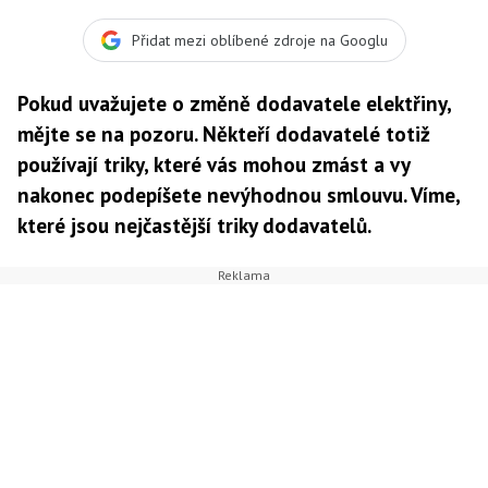
si toho dodavatele, který vám bude nejvíce vyhovovat
jak podmínkami smlouvy, tak i přístupem. Foto:SXC,
Přidat mezi oblíbené zdroje na Googlu
Text:MED
Pokud uvažujete o změně dodavatele elektřiny,
mějte se na pozoru. Někteří dodavatelé totiž
používají triky, které vás mohou zmást a vy
nakonec podepíšete nevýhodnou smlouvu. Víme,
které jsou nejčastější triky dodavatelů.