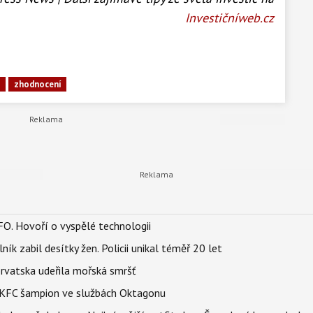
Investičníweb.cz
i
zhodnocení
FO. Hovoří o vyspělé technologii
ík zabil desítky žen. Policii unikal téměř 20 let
orvatska udeřila mořská smršť
 BKFC šampion ve službách Oktagonu