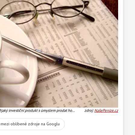
nějaký investiční produkt s úmyslem prodat ho
zdroj:
NašePeníze.cz
dují, že minimální investiční horizont je pět let.
t mezi oblíbené zdroje na Googlu