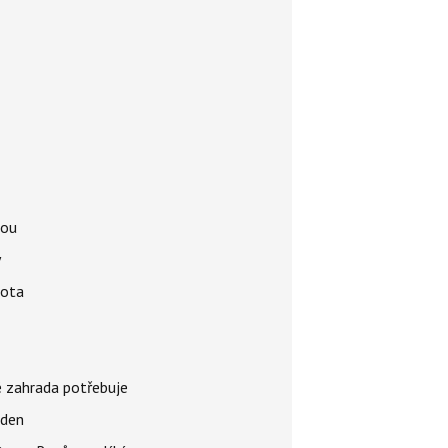
tou
y
vota
é zahrada potřebuje
 den