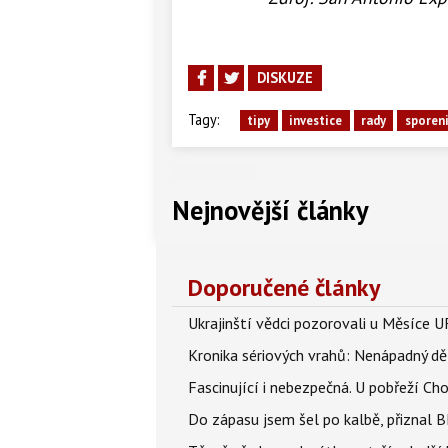
DISKUZE
Tagy:
tipy
investice
rady
sporen
Nejnovější články
Doporučené články
Ukrajinští vědci pozorovali u Měsíce U
Kronika sériových vrahů: Nenápadný děln
Fascinující i nebezpečná. U pobřeží Ch
Do zápasu jsem šel po kalbě, přiznal