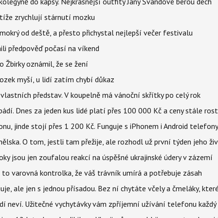
olegyně do kapsy. Nejkrásnější outfity Jany Švandové berou dech
íže zrychlují stárnutí mozku
mokrý od deště, a přesto přichystal nejlepší večer festivalu
ili předpověď počasí na víkend
 Žbirky oznámil, že se žení
ozek myší, u lidí zatím chybí důkaz
vlastních představ. V koupelně má vánoční skřítky po celý rok
pádí. Dnes za jeden kus lidé platí přes 100 000 Kč a ceny stále ros
u, jinde stojí přes 1 200 Kč. Funguje s iPhonem i Android telefon
lska. O tom, jestli tam přežije, ale rozhodl už první týden jeho ži
ky jsou jen zoufalou reakcí na úspěšné ukrajinské údery v zázemí
e to varovná kontrolka, že váš trávník umírá a potřebuje zásah
e, ale jen s jednou přísadou. Bez ní chytáte včely a čmeláky, kter
lidí neví. Užitečné vychytávky vám zpříjemní užívání telefonu každý