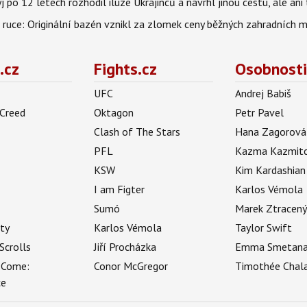
po 12 letech rozhodil iluze Ukrajinců a navrhl jinou cestu, ale ani
é ruce: Originální bazén vznikl za zlomek ceny běžných zahradních 
.cz
Fights.cz
Osobnosti
UFC
Andrej Babiš
 Creed
Oktagon
Petr Pavel
Clash of The Stars
Hana Zagorová
PFL
Kazma Kazmit
KSW
Kim Kardashian
I am Figter
Karlos Vémola
Sumó
Marek Ztracen
uty
Karlos Vémola
Taylor Swift
Scrolls
Jiří Procházka
Emma Smetan
 Come:
Conor McGregor
Timothée Chal
ce