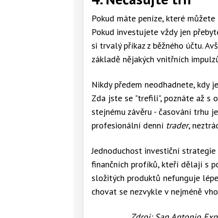
Pokud máte peníze, které můžete n
Pokud investujete vždy jen přebyte
si trvalý příkaz z běžného účtu. A
základě nějakých vnitřních impulzů
Nikdy předem neodhadnete, kdy je 
Zda jste se "trefili", poznáte až 
stejnému závěru - časování trhu je
profesionální denní
trader
, neztrá
Jednoduchost investiční strategie
finančních profíků, kteří dělají s 
složitých produktů nefunguje lépe
chovat se nezvykle v nejméně vho
Zdroj: San Antonio Expr