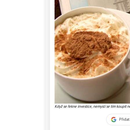
Když se řekne investice, nemyslí se tím koupit 
následující den, měsíc nebo rok. Odborníci se sho
Foto:SXC
Přida