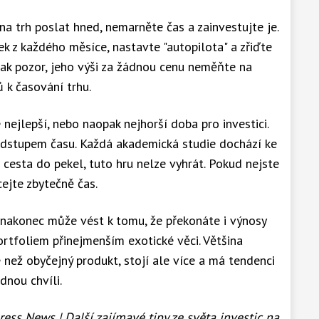
a trh poslat hned, nemarněte čas a zainvestujte je.
k z každého měsíce, nastavte "autopilota" a zřiďte
však pozor, jeho výši za žádnou cenu neměňte na
 k časování trhu.
nejlepší, nebo naopak nejhorší doba pro investici.
s odstupem času. Každá akademická studie dochází ke
 cesta do pekel, tuto hru nelze vyhrát. Pokud nejste
cejte zbytečně čas.
 nakonec může vést k tomu, že překonáte i výnosy
portfoliem přinejmenším exotické věci. Většina
 než obyčejný produkt, stojí ale více a má tendenci
dnou chvíli.
ess News | Další zajímavé tipy ze světa investic na