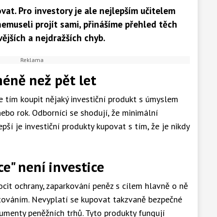
ovat. Pro investory je ale nejlepším učitelem
nemuseli projít sami, přinášíme přehled těch
vějších a nejdražších chyb.
méně než pět let
se tím koupit nějaký investiční produkt s úmyslem
ebo rok. Odborníci se shodují, že minimální
lepší je investiční produkty kupovat s tím, že je nikdy
ce" není investice
ocit ochrany, zaparkování peněz s cílem hlavně o ně
stováním. Nevyplatí se kupovat takzvaně bezpečné
rumenty peněžních trhů. Tyto produkty fungují