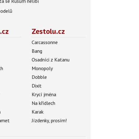
 ta se Rusům nelíbí
modelů
.cz
Zestolu.cz
Carcassonne
Bang
Osadníci z Katanu
ch
Monopoly
Dobble
Dixit
ý
Krycí jména
Na křídlech
a
Karak
amet
Jízdenky, prosím!