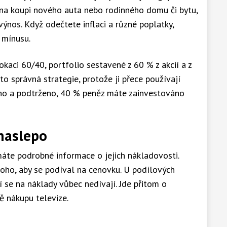
 na koupi nového auta nebo rodinného domu či bytu,
ýnos. Když odečtete inflaci a různé poplatky,
 mínusu.
kaci 60/40, portfolio sestavené z 60 % z akcií a z
to správná strategie, protože ji přece používají
teno a podtrženo, 40 % peněz máte zainvestováno
naslepo
áte podrobné informace o jejich nákladovosti.
 toho, aby se podíval na cenovku. U podílových
í se na náklady vůbec nedívají. Jde přitom o
ě nákupu televize.