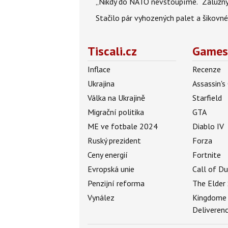
„Nikdy do NATO nevstoupíme.“ Zalužnyj 
Stačilo pár vyhozených palet a šikovn
Tiscali.cz
Games
Inflace
Recenze
Ukrajina
Assassin's
Válka na Ukrajině
Starfield
Migrační politika
GTA
ME ve fotbale 2024
Diablo IV
Ruský prezident
Forza
Ceny energií
Fortnite
Evropská unie
Call of D
Penzijní reforma
The Elder 
Vynález
Kingdome
Deliveren