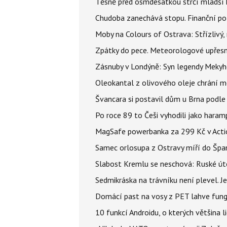
Těsně před osmdesátkou strčí mladší k
Chudoba zanechává stopu. Finanční pot
Moby na Colours of Ostrava: Střízlivý, 
Zpátky do pece. Meteorologové upřesn
Zásnuby v Londýně: Syn legendy Mekyho
Oleokantal z olivového oleje chrání m
Švancara si postavil dům u Brna podle 
Po roce 89 to Češi vyhodili jako haram
MagSafe powerbanka za 299 Kč v Action
Samec orlosupa z Ostravy míří do Španě
Slabost Kremlu se neschová: Ruské úto
Sedmikráska na trávníku není plevel. J
Domácí past na vosy z PET lahve funguj
10 funkcí Androidu, o kterých většina 