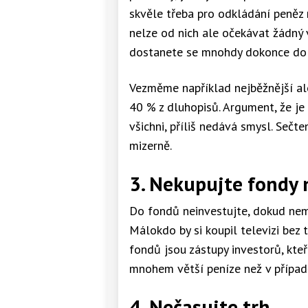
skvěle třeba pro odkládání peněz
nelze od nich ale očekávat žádný v
dostanete se mnohdy dokonce do
Vezměme například nejběžnější alo
40 % z dluhopisů. Argument, že je 
všichni, příliš nedává smysl. Seč
mizerně.
3. Nekupujte fondy 
Do fondů neinvestujte, dokud nem
Málokdo by si koupil televizi bez
fondů jsou zástupy investorů, kteř
mnohem větší peníze než v případ
4. Nečasujte trh