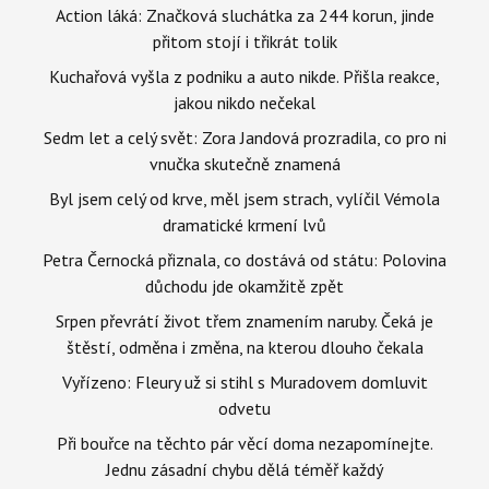
Action láká: Značková sluchátka za 244 korun, jinde
přitom stojí i třikrát tolik
Kuchařová vyšla z podniku a auto nikde. Přišla reakce,
jakou nikdo nečekal
Sedm let a celý svět: Zora Jandová prozradila, co pro ni
vnučka skutečně znamená
Byl jsem celý od krve, měl jsem strach, vylíčil Vémola
dramatické krmení lvů
Petra Černocká přiznala, co dostává od státu: Polovina
důchodu jde okamžitě zpět
Srpen převrátí život třem znamením naruby. Čeká je
štěstí, odměna i změna, na kterou dlouho čekala
Vyřízeno: Fleury už si stihl s Muradovem domluvit
odvetu
Při bouřce na těchto pár věcí doma nezapomínejte.
Jednu zásadní chybu dělá téměř každý