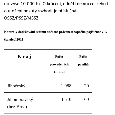
do výše 10 000 Kč. O krácení, odnětí nemocenského i
o uložení pokuty rozhoduje příslušná
OSSZ/PSSZ/MSSZ.
Kontroly dodržování režimu dočasně práceneschopného pojištěnce v 1.
čtvrtletí 2011
K r a j
Počet
Počet
provedených
postihů
kontrol
Jihočeský
1 988
20
Jihomoravský
3 510
60
(bez Brna)