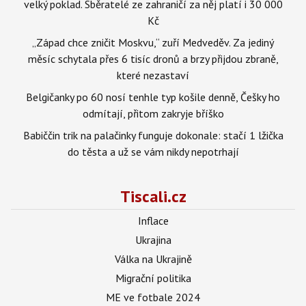
velký poklad. Sběratelé ze zahraničí za něj platí i 30 000
Kč
„Západ chce zničit Moskvu,“ zuří Medveděv. Za jediný
měsíc schytala přes 6 tisíc dronů a brzy přijdou zbraně,
které nezastaví
Belgičanky po 60 nosí tenhle typ košile denně, Češky ho
odmítají, přitom zakryje bříško
Babiččin trik na palačinky funguje dokonale: stačí 1 lžička
do těsta a už se vám nikdy nepotrhají
Tiscali.cz
Inflace
Ukrajina
Válka na Ukrajině
Migrační politika
ME ve fotbale 2024