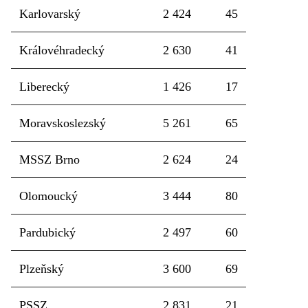
Karlovarský
2 424
45
Královéhradecký
2 630
41
Liberecký
1 426
17
Moravskoslezský
5 261
65
MSSZ Brno
2 624
24
Olomoucký
3 444
80
Pardubický
2 497
60
Plzeňský
3 600
69
PSSZ
2 831
21