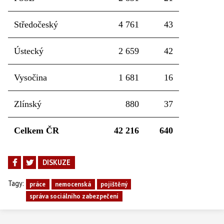
Středočeský
4 761
43
Ústecký
2 659
42
Vysočina
1 681
16
Zlínský
880
37
Celkem ČR
42 216
640
DISKUZE
Tagy:
práce
nemocenská
pojištěný
správa sociálního zabezpečení