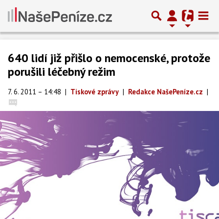
640 lidí již přišlo o nemocenské, protože
porušili léčebný režim
7. 6. 2011 – 14:48
|
Tiskové zprávy
|
Redakce NašePeníze.cz
|