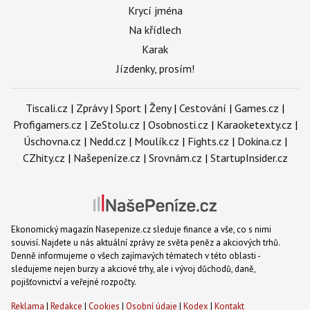
Krycí jména
Na křídlech
Karak
Jízdenky, prosím!
Tiscali.cz
|
Zprávy
|
Sport
|
Ženy
|
Cestování
|
Games.cz
|
Profigamers.cz
|
ZeStolu.cz
|
Osobnosti.cz
|
Karaoketexty.cz
|
Úschovna.cz
|
Nedd.cz
|
Moulík.cz
|
Fights.cz
|
Dokina.cz
|
CZhity.cz
|
Našepeníze.cz
|
Srovnám.cz
|
StartupInsider.cz
Ekonomický magazín Nasepenize.cz sleduje finance a vše, co s nimi
souvisí. Najdete u nás aktuální zprávy ze světa peněz a akciových trhů.
Denně informujeme o všech zajímavých tématech v této oblasti -
sledujeme nejen burzy a akciové trhy, ale i vývoj důchodů, daně,
pojišťovnictví a veřejné rozpočty.
Reklama
|
Redakce
|
Cookies
|
Osobní údaje
|
Kodex
|
Kontakt