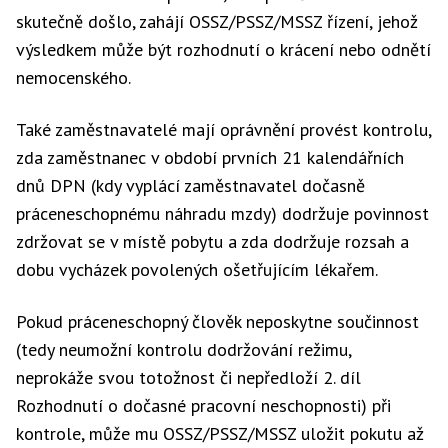
skutečně došlo, zahájí OSSZ/PSSZ/MSSZ řízení, jehož
výsledkem může být rozhodnutí o krácení nebo odnětí
nemocenského.
Také zaměstnavatelé mají oprávnění provést kontrolu,
zda zaměstnanec v období prvních 21 kalendářních
dnů DPN (kdy vyplácí zaměstnavatel dočasně
práceneschopnému náhradu mzdy) dodržuje povinnost
zdržovat se v místě pobytu a zda dodržuje rozsah a
dobu vycházek povolených ošetřujícím lékařem.
Pokud práceneschopný člověk neposkytne součinnost
(tedy neumožní kontrolu dodržování režimu,
neprokáže svou totožnost či nepředloží 2. díl
Rozhodnutí o dočasné pracovní neschopnosti) při
kontrole, může mu OSSZ/PSSZ/MSSZ uložit pokutu až