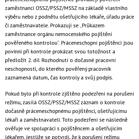
zaměstnanci OSSZ/PSSZ/MSSZ na základě vlastního
výběru nebo z podnětu ošetřujícího lékaře, úřadu práce
či zaměstnavatele. Prokazují se „Průkazem
zaměstnance orgánu nemocenského pojištění
pověřeného kontrolou“. Práceneschopní pojištěnci jsou
povinni při kontrole prokázat svou totožnost a
předložit 2. díl Rozhodnutí o dočasné pracovní
neschopnosti, do kterého pověřený pracovník
zaznamená datum, čas kontroly a svůj podpis.
Pokud bylo při kontrole zjištěno podezření na porušení
režimu, zasílá OSSZ/PSSZ/MSSZ záznam o kontrole
dočasně práceneschopnému pojištěnci, ošetřujícímu
lékaři a zaměstnavateli. Toto podezření se následně
ověřuje ve spolupráci s pojištěncem a ošetřujícím
lékařem. Jestliže se potvrdí, že k porušení režimu