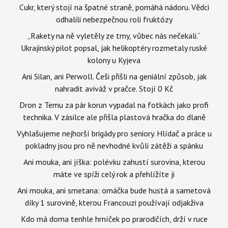
Cukr, který stojí na špatné straně, pomáhá nádoru. Vědci
odhalili nebezpečnou roli fruktózy
„Rakety na ně vyletěly ze tmy, vůbec nás nečekali.“
Ukrajinský pilot popsal, jak helikoptéry rozmetaly ruské
kolony u Kyjeva
Ani Silan, ani Perwoll. Češi přišli na geniální způsob, jak
nahradit aviváž v pračce. Stojí 0 Kč
Dron z Temu za pár korun vypadal na fotkách jako profi
technika. V zásilce ale přišla plastová hračka do dlaně
Vyhlašujeme nejhorší brigády pro seniory. Hlídač a práce u
pokladny jsou pro ně nevhodné kvůli zátěži a spánku
Ani mouka, ani jíška: polévku zahustí surovina, kterou
máte ve spíži celý rok a přehlížíte ji
Ani mouka, ani smetana: omáčka bude hustá a sametová
díky 1 surovině, kterou Francouzi používají odjakživa
Kdo má doma tenhle hrníček po prarodičích, drží v ruce