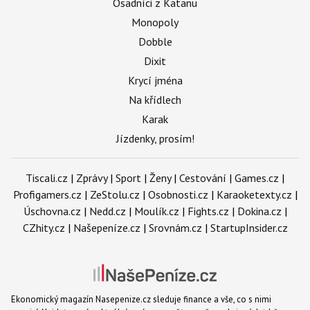
Osadníci z Katanu
Monopoly
Dobble
Dixit
Krycí jména
Na křídlech
Karak
Jízdenky, prosím!
Tiscali.cz
|
Zprávy
|
Sport
|
Ženy
|
Cestování
|
Games.cz
|
Profigamers.cz
|
ZeStolu.cz
|
Osobnosti.cz
|
Karaoketexty.cz
|
Úschovna.cz
|
Nedd.cz
|
Moulík.cz
|
Fights.cz
|
Dokina.cz
|
CZhity.cz
|
Našepeníze.cz
|
Srovnám.cz
|
StartupInsider.cz
Ekonomický magazín Nasepenize.cz sleduje finance a vše, co s nimi