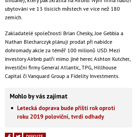
snídaně), který pak zkrátila na Airbnb. Nyní firma nabízí
ubytování ve 13 tisících městech ve více než 180
zemích.
Zakladatelé společnosti Brian Chesky, Joe Gebbia a
Nathan Blecharczyk plánují prodat při nabídce
dohromady akcie za téměř 100 milionů USD. Mezi
investory Airbnb patří mimo jiné herec Ashton Kutcher,
investiční firmy General Atlantic, TPG, Hillhouse
Capital či Vanquard Group a Fidelity Investments.
Mohlo by vás zajímat
Letecká doprava bude příští rok oproti
roku 2019 poloviční, tvrdí odhady
DISKUZE