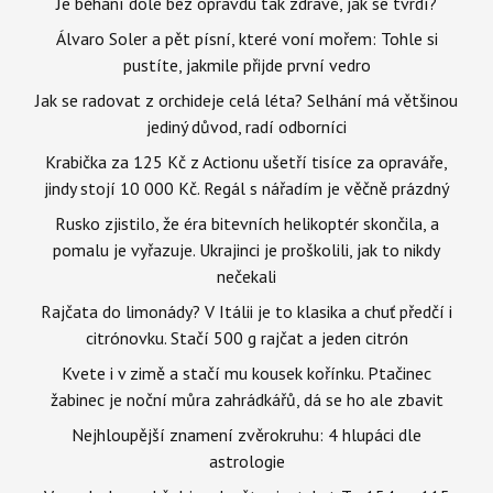
Je běhání dole bez opravdu tak zdravé, jak se tvrdí?
Álvaro Soler a pět písní, které voní mořem: Tohle si
pustíte, jakmile přijde první vedro
Jak se radovat z orchideje celá léta? Selhání má většinou
jediný důvod, radí odborníci
Krabička za 125 Kč z Actionu ušetří tisíce za opraváře,
jindy stojí 10 000 Kč. Regál s nářadím je věčně prázdný
Rusko zjistilo, že éra bitevních helikoptér skončila, a
pomalu je vyřazuje. Ukrajinci je proškolili, jak to nikdy
nečekali
Rajčata do limonády? V Itálii je to klasika a chuť předčí i
citrónovku. Stačí 500 g rajčat a jeden citrón
Kvete i v zimě a stačí mu kousek kořínku. Ptačinec
žabinec je noční můra zahrádkářů, dá se ho ale zbavit
Nejhloupější znamení zvěrokruhu: 4 hlupáci dle
astrologie