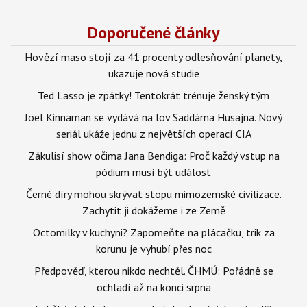
Doporučené články
Hovězí maso stojí za 41 procenty odlesňování planety,
ukazuje nová studie
Ted Lasso je zpátky! Tentokrát trénuje ženský tým
Joel Kinnaman se vydává na lov Saddáma Husajna. Nový
seriál ukáže jednu z největších operací CIA
Zákulisí show očima Jana Bendiga: Proč každý vstup na
pódium musí být událost
Černé díry mohou skrývat stopu mimozemské civilizace.
Zachytit ji dokážeme i ze Země
Octomilky v kuchyni? Zapomeňte na plácačku, trik za
korunu je vyhubí přes noc
Předpověď, kterou nikdo nechtěl. ČHMÚ: Pořádně se
ochladí až na konci srpna