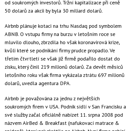
od soukromých investorů. Tržní kapitalizace při ceně
50 dolarů za akcii by byla 30 miliard dolarů.
Airbnb plánuje kotaci na trhu Nasdaq pod symbolem
ABNB. O vstupu firmy na burzu v letošním roce se
mluvilo dlouho, zbrzdila ho však koronavirová krize,
kvůli které se podnikání firmy prudce propadlo. Ve
třetím čtvrtletí se však již firmě podařilo dostat do
zisku, který činil 219 milionů dolarů. Za devět měsíců
letošního roku však firma vykázala ztrátu 697 milionů
dolarů, uvedla agentura DPA.
Airbnb je považována za jednu z největších
soukromých firem v USA. Podnik sídlí v San Francisku a
své služby začal oficiálně nabízet 11. srpna 2008 pod
názvem AirBed & Breakfast (nafukovací matrace &