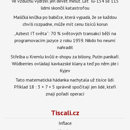
Ve vzduchu vydržel jen devět minut. Let Tu-154 se 115
lidmi skončil katastrofou
Maličká knížka po babičce, která vypadá, že se každou
chvíli rozpadne, může mít cenu tisíců korun
„Azbest IT světa“: 70 % světových transakcí běží na
programovacím jazyce z roku 1959. Nikdo ho neumí
nahradit
Střelba u Kremlu kvůli e-shopu za biliony, Putin panikaří.
Wildberries ovládají kavkazské klany a teď po něm jde i
Kyjev
Tato matematická hádanka nachytala už tisíce lidí.
Příklad 18 : 3 + 7 × 5 správně spočítají jen lidé, kteří
znají pořadí operací
Tiscali.cz
Inflace