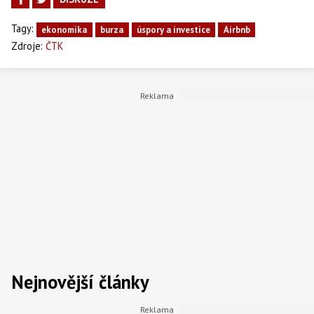
Tagy:
ekonomika
burza
úspory a investice
Airbnb
Zdroje:
ČTK
Nejnovější články