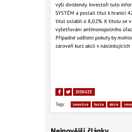
výši dividendy. Investoři tuto inf
SYSTÉM a poslali titul k hranici 4
titul oslabil o 8,02%. K titulu se
vyšetřování antimonopolního úřad
Případné udělení pokuty by mohlo
zároveň kurz akcií v následujících
DISKUZE
Tagy:
investice
burza
akcie
inve
Nejnovější články