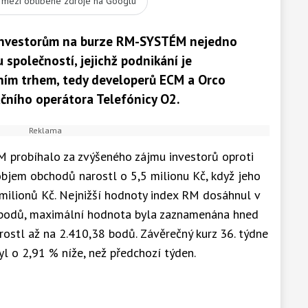
t mezi oblíbené zdroje na Googlu
 investorům na burze RM-SYSTÉM nejedno
 společností, jejichž podnikání je
tním trhem, tedy developerů ECM a Orco
čního operátora Telefónicy O2.
probíhalo za zvýšeného zájmu investorů oproti
bjem obchodů narostl o 5,5 milionu Kč, když jeho
 milionů Kč. Nejnižší hodnoty index RM dosáhnul v
7 bodů, maximální hodnota byla zaznamenána hned
rostl až na 2.410,38 bodů. Závěrečný kurz 36. týdne
yl o 2,91 % níže, než předchozí týden.