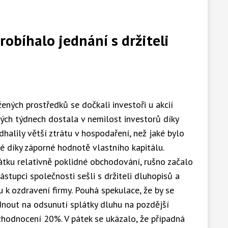
obíhalo jednání s držiteli
ených prostředků se dočkali investoři u akcií
ých týdnech dostala v nemilost investorů díky
alily větší ztrátu v hospodaření, než jaké bylo
 díky záporné hodnotě vlastního kapitálu.
čátku relativně poklidné obchodování, rušno začalo
zástupci společnosti sešli s držiteli dluhopisů a
u k ozdravení firmy. Pouhá spekulace, že by se
dnout na odsunutí splátky dluhu na pozdější
 zhodnocení 20%. V pátek se ukázalo, že případná