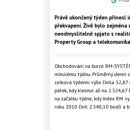
Přida
Právě ukončený týden přinesl
překvapení. Živě bylo zejména u
neodmyslitelně spjato s reali
Property Group a telekomunika
Obchodování na burze RM-SYSTÉM 
minulému týdnu. Průměrný denní o
celková týdenní výše činila 32,87
pátek, kdy klesnul až na 2.324,6
na začátku týdne, kdy index RM vy
roku 2010 činil 2.340,10 bodů a b