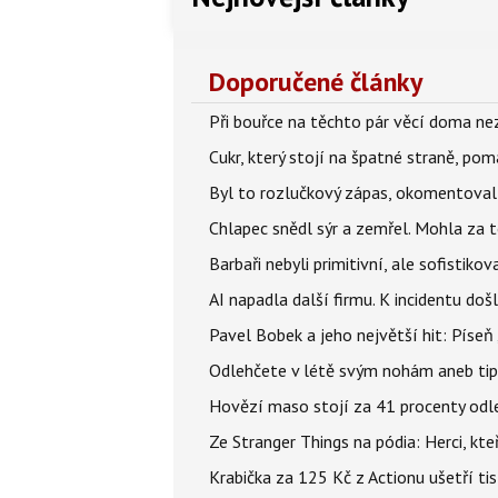
Doporučené články
Při bouřce na těchto pár věcí doma ne
Cukr, který stojí na špatné straně, pom
Byl to rozlučkový zápas, okomentova
Chlapec snědl sýr a zemřel. Mohla za t
Barbaři nebyli primitivní, ale sofistikov
AI napadla další firmu. K incidentu doš
Pavel Bobek a jeho největší hit: Pís
Odlehčete v létě svým nohám aneb tip
Hovězí maso stojí za 41 procenty odle
Ze Stranger Things na pódia: Herci, kt
Krabička za 125 Kč z Actionu ušetří tis