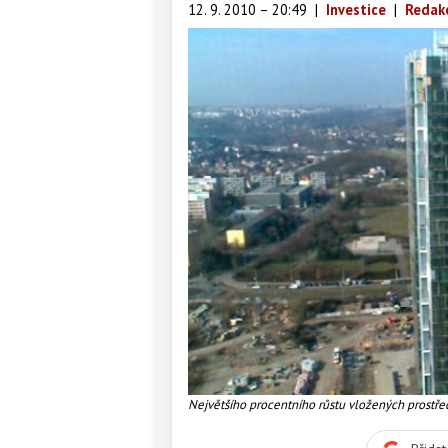
12. 9. 2010 – 20:49
|
Investice
|
Redak
Největšího procentního růstu vložených prostřed
Foto:ECM