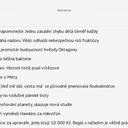
zapomínejte. Jednu zásadní chybu dělá téměř každý
áhá nádoru. Vědci odhalili nebezpečnou roli fruktózy
l promotér budoucnost hvězdy Oktagonu
o běžná bakterie
aní. Historii totiž psali vítězové
lo u Mety
eň „Veď mě dál, cesto má“ se původně jmenovala Rododendron
y na vzdušné pánské boty
sňování planety, ukazuje nová studie
eří vyměnili Hawkins za mikrofon
íce za opraváře, jindy stojí 10 000 Kč. Regál s nářadím je věčně pr