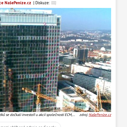
ce NašePeníze.cz
|
Diskuze:
ků se dočkali investoři u akcií společnosti ECM,
zdroj:
NašePeníze.cz