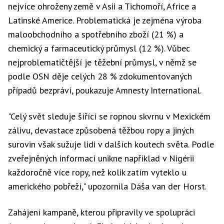
nejvíce ohroženy země v Asii a Tichomoří, Africe a
Latinské Americe. Problematická je zejména výroba
maloobchodního a spotřebního zboží (21 %) a
chemický a farmaceutický průmysl (12 %). Vůbec
nejproblematičtější je těžební průmysl, v němž se
podle OSN děje celých 28 % zdokumentovaných
případů bezpráví, poukazuje Amnesty International.
"Celý svět sleduje šířící se ropnou skvrnu v Mexickém
zálivu, devastace způsobená těžbou ropy a jiných
surovin však sužuje lidi v dalších koutech světa. Podle
zveřejněných informací unikne například v Nigérii
každoročně více ropy, než kolik zatím vyteklo u
amerického pobřeží," upozornila Dáša van der Horst.
Zahájení kampaně, kterou připravily ve spolupráci