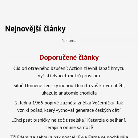
Nejnovější články
Doporučené články
Klid od otravného bzučení: Action zlevnil lapač hmyzu,
vyčistí dvacet metrů prostoru
Silně tlumené tenisky mohou tlumit i váš krevní oběh,
ukazuje anatomie chodidla
2. ledna 1965 poprvé zazněla znělka Večerníčku: Jak
vznikl pořad, který vychoval generace českých dětí
„Chci psát písničky, ne točit reelska.“ Katarzia o selhání,
terapii a online samotě
Tři Edeny za sebou a pak postel: Ewa Farna se pochlubila