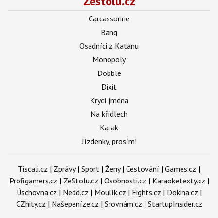
Zestolu.cz
Carcassonne
Bang
Osadníci z Katanu
Monopoly
Dobble
Dixit
Krycí jména
Na křídlech
Karak
Jízdenky, prosím!
Tiscali.cz
|
Zprávy
|
Sport
|
Ženy
|
Cestování
|
Games.cz
|
Profigamers.cz
|
ZeStolu.cz
|
Osobnosti.cz
|
Karaoketexty.cz
|
Úschovna.cz
|
Nedd.cz
|
Moulík.cz
|
Fights.cz
|
Dokina.cz
|
CZhity.cz
|
Našepeníze.cz
|
Srovnám.cz
|
StartupInsider.cz