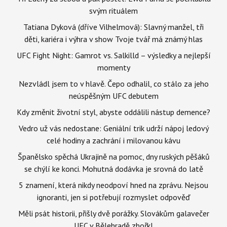
svým rituálem
Tatiana Dyková (dříve Vilhelmová): Slavný manžel, tři
děti, kariéra i výhra v show Tvoje tvář má známý hlas
UFC Fight Night: Gamrot vs. Salkilld – výsledky a nejlepší
momenty
Nezvládl jsem to v hlavě. Čepo odhalil, co stálo za jeho
neúspěšným UFC debutem
Kdy změnit životní styl, abyste oddálili nástup demence?
Vedro už vás nedostane: Geniální trik udrží nápoj ledový
celé hodiny a zachrání i milovanou kávu
Španělsko spěchá Ukrajině na pomoc, dny ruských pěšáků
se chýlí ke konci. Mohutná dodávka je srovná do latě
5 znamení, která nikdy neodpoví hned na zprávu. Nejsou
ignoranti, jen si potřebují rozmyslet odpověď
Měli psát historii, přišly dvě porážky. Slovákům galavečer
UFC v Bělehradě zhořkl