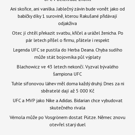
Ani skořice, ani vanilka. Jablečný závin bude vonět jako od
babičky díky 1 surovině, kterou Rakušané přidávají
odjakživa
Otec jí chtěl překazit svatbu, křičel a urážel ženicha. Po
pár letech přišel o firmu, přátele i respekt
Legenda UFC se pustila do Herba Deana. Chyba sudího
může stát bojovníka půl výplaty
Blachowicz ve 43 letech nekončí. Vyzval bývalého
šampiona UFC
Tuhle sifonovou láhev měl doma každý druhý. Dnes za ni
sběratelé dají až 5 000 Kč
UFC a MVP jako Nike a Adidas. Bidarian chce vybudovat
skutečného rivala
Vémola může po Vosgrönem dostat Pütze. Němec znovu
otevřel starý duel