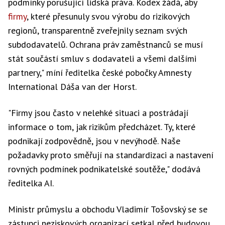
podmínky porušující lidská práva. Kodex žádá, aby
firmy
, které přesunuly svou výrobu do rizikových
regionů, transparentně zveřejnily seznam svých
subdodavatelů. Ochrana práv zaměstnanců se musí
stát součástí smluv s dodavateli a všemi dalšími
partnery," míní ředitelka české pobočky Amnesty
International Dáša van der Horst.
"Firmy jsou často v nelehké situaci a postrádají
informace o tom, jak rizikům předcházet. Ty, které
podnikají zodpovědně, jsou v nevýhodě. Naše
požadavky proto směřují na standardizaci a nastavení
rovných podmínek podnikatelské soutěže," dodává
ředitelka AI.
Ministr průmyslu a obchodu Vladimír Tošovský se se
zástupci neziskových organizací setkal před budovou