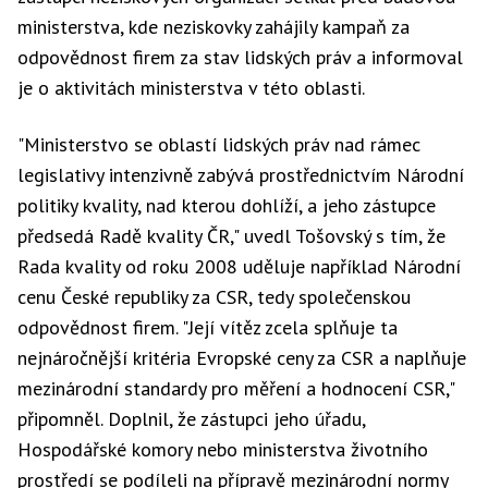
ministerstva, kde neziskovky zahájily kampaň za
odpovědnost firem za stav lidských práv a informoval
je o aktivitách ministerstva v této oblasti.
"Ministerstvo se oblastí lidských práv nad rámec
legislativy intenzivně zabývá prostřednictvím Národní
politiky kvality, nad kterou dohlíží, a jeho zástupce
předsedá Radě kvality ČR," uvedl Tošovský s tím, že
Rada kvality od roku 2008 uděluje například Národní
cenu České republiky za CSR, tedy společenskou
odpovědnost firem. "Její vítěz zcela splňuje ta
nejnáročnější kritéria Evropské ceny za CSR a naplňuje
mezinárodní standardy pro měření a hodnocení CSR,"
připomněl. Doplnil, že zástupci jeho úřadu,
Hospodářské komory nebo ministerstva životního
prostředí se podíleli na přípravě mezinárodní normy