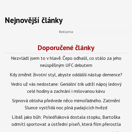
Nejnovější články
Doporučené články
Nezvládl jsem to v hlavě. Čepo odhalil, co stálo za jeho
neúspěšným UFC debutem
Kdy změnit životní styl, abyste oddálili nástup demence?
Vedro už vás nedostane: Geniální trik udrží nápoj ledový
celé hodiny a zachrání i milovanou kávu
Srpnová obloha předvede něco mimořádného. Zatmění
Slunce vystřídá noc plná padajících hvězd
Líbáš jako bůh: Poledňáková dostala stopku, Bartoška
odmítl sportovat a ústřední píseň, která film přerostla