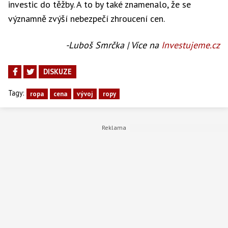
investic do těžby. A to by také znamenalo, že se
významně zvýší nebezpečí zhroucení cen.
-Luboš Smrčka | Více na
Investujeme.cz
DISKUZE
Tagy:
ropa
cena
vývoj
ropy