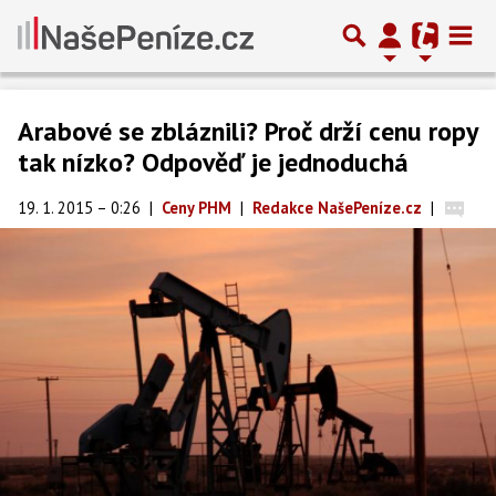
Arabové se zbláznili? Proč drží cenu ropy
tak nízko? Odpověď je jednoduchá
19. 1. 2015 – 0:26
|
Ceny PHM
|
Redakce NašePeníze.cz
|