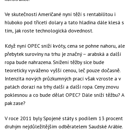
Ve skutečnosti Američané nyní těží s rentabilitou i
hluboko pod třiceti dolary a tato hladina dále klesá s
tím, jak roste technologická dovednost.
Když nyní OPEC sníží kvóty, cena se pohne nahoru, ale
přebytek suroviny na trhu je značný – arabská a další
ropa bude nahrazena. Snížení těžby sice bude
teoreticky vyváženo vyšší cenou, leč pouze dočasně.
Intenzita nových průzkumných prací však vzroste a v
patách dorazí na trhy další a další ropa. Ceny znovu
poklesnou a co bude dělat OPEC? Dále sníží těžbu? A
pak zase?
V roce 2011 byly Spojené státy s podílem 13 procent
druhým nejdůležitějším odběratelem Saudské Arábie.