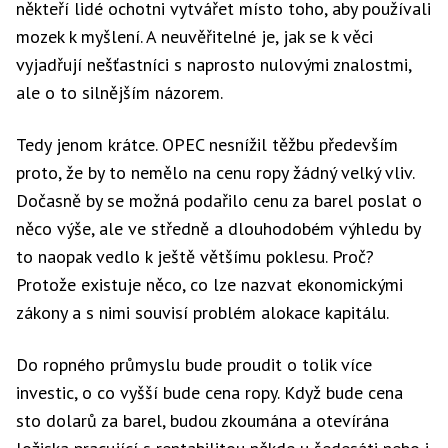
někteří lidé ochotni vytvářet místo toho, aby používali
mozek k myšlení. A neuvěřitelné je, jak se k věci
vyjadřují nešťastníci s naprosto nulovými znalostmi,
ale o to silnějším názorem.
Tedy jenom krátce. OPEC nesnížil těžbu především
proto, že by to nemělo na cenu ropy žádný velký vliv.
Dočasně by se možná podařilo cenu za barel poslat o
něco výše, ale ve středně a dlouhodobém výhledu by
to naopak vedlo k ještě většímu poklesu. Proč?
Protože existuje něco, co lze nazvat ekonomickými
zákony a s nimi souvisí problém alokace kapitálu.
Do ropného průmyslu bude proudit o tolik více
investic, o co vyšší bude cena ropy. Když bude cena
sto dolarů za barel, budou zkoumána a otevírána