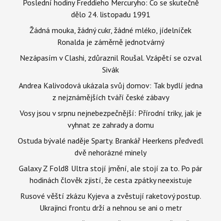
Poslední hodiny Freddieho Mercuryho: Co se skutečně
dělo 24. listopadu 1991
Žádná mouka, žádný cukr, žádné mléko, jídelníček
Ronalda je záměrně jednotvárný
Nezápasím v Clashi, zdůraznil Roušal. Vzápětí se ozval
Sivák
Andrea Kalivodová ukázala svůj domov: Tak bydlí jedna
z nejznámějších tváří české zábavy
Vosy jsou v srpnu nejnebezpečnější: Přírodní triky, jak je
vyhnat ze zahrady a domu
Ostuda bývalé naděje Sparty. Brankář Heerkens předvedl
dvě nehorázné minely
Galaxy Z Fold8 Ultra stojí jmění, ale stojí za to. Po pár
hodinách člověk zjistí, že cesta zpátky neexistuje
Rusové věští zkázu Kyjeva a zvěstují raketový postup.
Ukrajinci frontu drží a nehnou se ani o metr