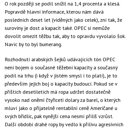
O rok později se podíl snížil na 1,4 procenta a klesá.
Popravdě hlavní informace, kterou nám dává
posledních deset let (viděných jako celek), zní tak, že
suroviny je dost a kapacit také. OPEC si nemůže
dovolit omezit těžbu tak, aby to opravdu vyvolalo šok.
Navíc by to byl bumerang.
Rozhodnutí arabských šejků udávajících tón OPEC
není bojem o současné těžební kapacity a současný
podíl na trhu (i když v jistém smysl i to platí), je to
především jejich boj o kapacity budoucí. Pokud se v
příštích desetiletích má ropa udržet dostatečně
vysoko nad oněmi čtyřiceti dolary za barel, o kterých
mluví jako o přijatelně rentabilní ceně Američané u
svých břidlic, pak nynější cena nesmí příliš vzrůst.
Další období drahé ropy by vedlo k přílivu agresivních