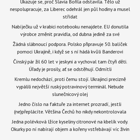
Ukazuje se, proč Slavia Bořila odstavila. Tělo už
nespolupracuje, za Liberec odehrál jen půl hodiny a musel
střídat
Nabíječku už v krabici notebooku nenajdete. EU donutila
výrobce změnit pravidla, od dubna jedině za své
Žádná slábnoucí podpora. Polsko připravuje 50. balíček
pomoci Ukrajině, i když se s ní hádá kvůli Banderovi
Čínský pár žil 60 let v jeskyni a vychoval tam čtyři děti.
Úřady je prosily, ať se odstěhují. Odmítli
Kremlu nedochází, proti čemu stojí. Ukrajinci precizně
vypálili největší ruský potravinový terminál. Nebude
slunečnicový olej
Jedno číslo na faktuře za internet prozradí, jestli
(ne)přeplácíte. Většina Čechů ho nikdy nekontrolovala
Jedna polévková lžíce kyseliny citronové na kbelík vody.
Okurky po ní nabírají objem a kořeny vstřebávají víc živin