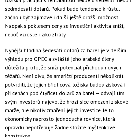
ložiska pracující s rentabilitou někde u šedesáti nebo i
sedmdesáti dolarů. Pokud bude tendence k růstu,
začnou být zajímavé i další ještě dražší možnosti.
Naopak s poklesem ceny se investiční aktivita sníží,
neboť vzroste riziko ztráty.
Nynější hladina šedesáti dolarů za barel je v delším
výhledu pro OPEC a zvláště jeho arabské členy
důležitá proto, že sníží potenciál příchodu nových
těžařů. Není divu, že američtí producenti několikrát
potvrdili, že jejich břidlicová ložiska budou zisková i
při cenách pod čtyřicet dolarů za barel – dávají tím
svým investorů najevo, že hrozí sice omezení ziskové
marže, ale nikoliv zmaření jejich investice. Je to
ekonomicky naprosto jednoduchá rovnice, která
opravdu nepotřebuje žádné složité myšlenkové
konstrukce.