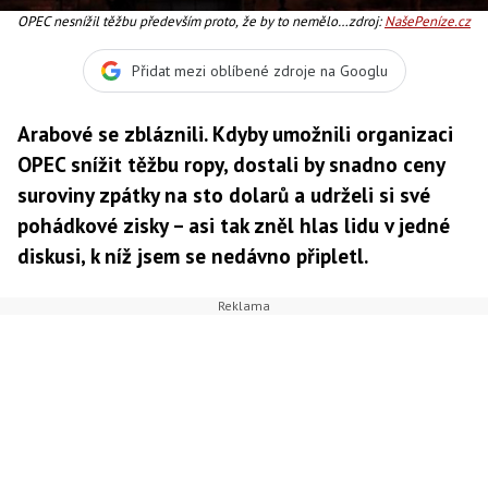
OPEC nesnížil těžbu především proto, že by to nemělo
zdroj:
NašePeníze.cz
na cenu ropy žádný velký vliv. Dočasně by se možná
podařilo cenu za barel poslat o něco výše, ale ve
Přidat mezi oblíbené zdroje na Googlu
středně a dlouhodobém výhledu by to naopak vedlo k
ještě většímu poklesu. Proč? Protože existuje něc
Arabové se zbláznili. Kdyby umožnili organizaci
OPEC snížit těžbu ropy, dostali by snadno ceny
suroviny zpátky na sto dolarů a udrželi si své
pohádkové zisky – asi tak zněl hlas lidu v jedné
diskusi, k níž jsem se nedávno připletl.