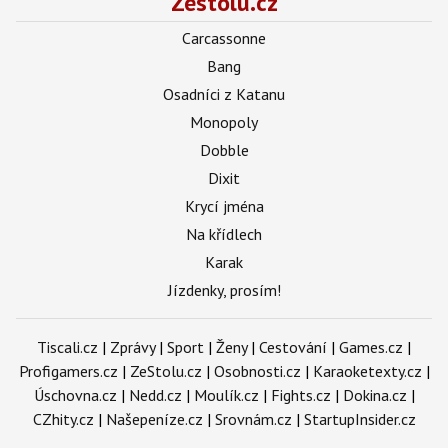
Zestolu.cz
Carcassonne
Bang
Osadníci z Katanu
Monopoly
Dobble
Dixit
Krycí jména
Na křídlech
Karak
Jízdenky, prosím!
Tiscali.cz
|
Zprávy
|
Sport
|
Ženy
|
Cestování
|
Games.cz
|
Profigamers.cz
|
ZeStolu.cz
|
Osobnosti.cz
|
Karaoketexty.cz
|
Úschovna.cz
|
Nedd.cz
|
Moulík.cz
|
Fights.cz
|
Dokina.cz
|
CZhity.cz
|
Našepeníze.cz
|
Srovnám.cz
|
StartupInsider.cz