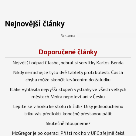
Nejnovější články
Doporučené články
Největší odpad Clashe, nebral si servítky Karlos Benda
Nikdy nemíchejte tyto dvě tablety proti bolesti. Častá
chyba může skončit krvácením do žaludku
Itálie vyhlásila nejvyšší stupeň výstrahy ve všech velkých
městech. Vedra nepoleví ani v Česku
Lepíte se v horku ke stolu i k židli? Díky jednoduchému
triku vás předloktí konečně přestanou pálit
Skutečně hloupneme?
McGregor je po operaci. Příští rok ho v UFC zřejmě čeká