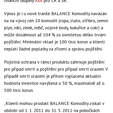
finanční skupiny
AXA
pro ČR a SR.
Výnos je i u nové tranše BALANCE Komodity navázán
na na vývoj cen 10 komodit (ropa, zlato, stříbro, zemní
plyn, nikl, zinek, měď, sojové body, kukuřice a cukr) a
může dosáhnout až 104 % za osmiletou délku trvání
pojištění. Minimální vklad je 100 tisíc korun a klienti
neplatí žádné poplatky za zřízení a správu pojištění.
Pojistná ochrana v rámci produktu zahrnuje pojištění
pro případ smrti a pojištění pro případ smrti úrazem. V
případě smrti úrazem je přitom vyplacena aktuální
hodnota investice navýšená o 50 %, maximálně až o
500 tisíc korun.
„Klienti mohou produkt BALANCE Komodity získat v
období od 1. 1. 2011 do 31. 5. 2011 na pobočkách