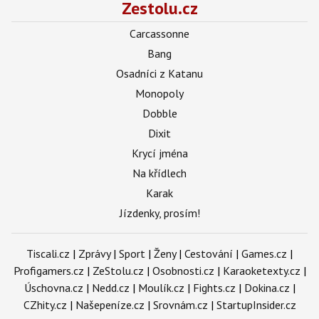
Zestolu.cz
Carcassonne
Bang
Osadníci z Katanu
Monopoly
Dobble
Dixit
Krycí jména
Na křídlech
Karak
Jízdenky, prosím!
Tiscali.cz
|
Zprávy
|
Sport
|
Ženy
|
Cestování
|
Games.cz
|
Profigamers.cz
|
ZeStolu.cz
|
Osobnosti.cz
|
Karaoketexty.cz
|
Úschovna.cz
|
Nedd.cz
|
Moulík.cz
|
Fights.cz
|
Dokina.cz
|
CZhity.cz
|
Našepeníze.cz
|
Srovnám.cz
|
StartupInsider.cz