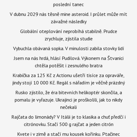
poslední tanec
V dubnu 2029 nás těsně mine asteroid. I průlet může mít
závažné následky
Globální oteplování neprobíhá stabilně. Prudce
zrychluje, zjistila studie
Vybuchla obávaná sopka. V minulosti zabila stovky lidí
Jsem na nás hrdá, hlásí Pudilová. Výkonem na Štvanici
chtěla potěšit i zesnulého bratra
Krabička za 125 Kč z Actionu ušetří tisíce za opraváře,
jindy stojí 10 000 Kč. Regál s nářadím je věčně prázdný
Rusko zjistilo, že éra bitevních helikoptér skončila, a
pomalu je vyřazuje. Ukrajinci je proškolili, jak to nikdy
nečekali
Rajčata do limonády? V Itálii je to klasika a chuť předčí i
citrónovku. Stačí 500 g rajčat a jeden citrón
Kvete i v zimě a stačí mu kousek kořínku. Ptačinec