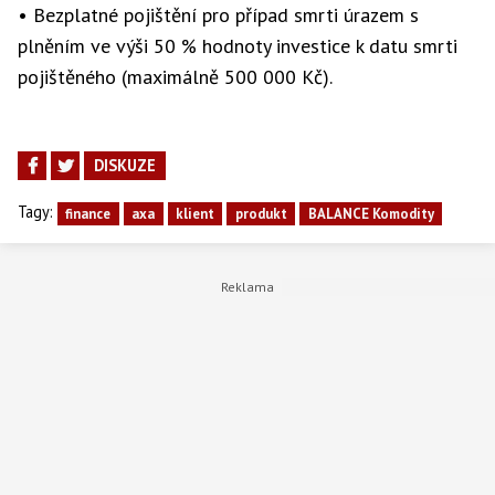
• Bezplatné pojištění pro případ smrti úrazem s
plněním ve výši 50 % hodnoty investice k datu smrti
pojištěného (maximálně 500 000 Kč).
DISKUZE
Tagy:
finance
axa
klient
produkt
BALANCE Komodity