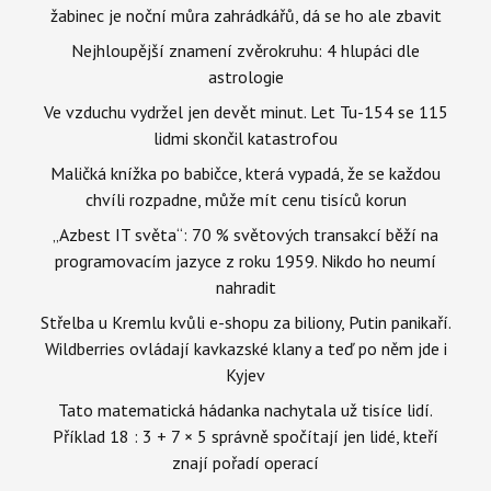
žabinec je noční můra zahrádkářů, dá se ho ale zbavit
Nejhloupější znamení zvěrokruhu: 4 hlupáci dle
astrologie
Ve vzduchu vydržel jen devět minut. Let Tu-154 se 115
lidmi skončil katastrofou
Maličká knížka po babičce, která vypadá, že se každou
chvíli rozpadne, může mít cenu tisíců korun
„Azbest IT světa“: 70 % světových transakcí běží na
programovacím jazyce z roku 1959. Nikdo ho neumí
nahradit
Střelba u Kremlu kvůli e-shopu za biliony, Putin panikaří.
Wildberries ovládají kavkazské klany a teď po něm jde i
Kyjev
Tato matematická hádanka nachytala už tisíce lidí.
Příklad 18 : 3 + 7 × 5 správně spočítají jen lidé, kteří
znají pořadí operací