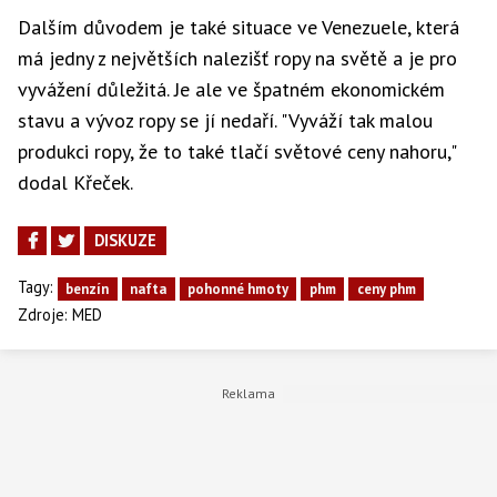
Dalším důvodem je také situace ve Venezuele, která
má jedny z největších nalezišť ropy na světě a je pro
vyvážení důležitá. Je ale ve špatném ekonomickém
stavu a vývoz ropy se jí nedaří. "Vyváží tak malou
produkci ropy, že to také tlačí světové ceny nahoru,"
dodal Křeček.
DISKUZE
Tagy:
benzín
nafta
pohonné hmoty
phm
ceny phm
Zdroje:
MED