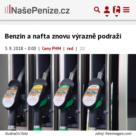
Benzin a nafta znovu výrazně podraží
5. 9. 2018 – 0:00
|
Ceny PHM
|
red
|
Ilustrační foto
zdroj: freeimages.com