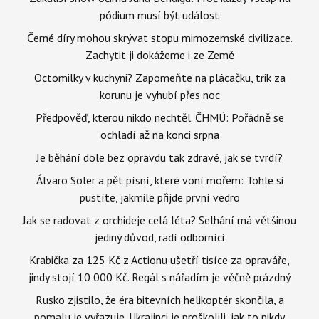
pódium musí být událost
Černé díry mohou skrývat stopu mimozemské civilizace.
Zachytit ji dokážeme i ze Země
Octomilky v kuchyni? Zapomeňte na plácačku, trik za
korunu je vyhubí přes noc
Předpověď, kterou nikdo nechtěl. ČHMÚ: Pořádně se
ochladí až na konci srpna
Je běhání dole bez opravdu tak zdravé, jak se tvrdí?
Álvaro Soler a pět písní, které voní mořem: Tohle si
pustíte, jakmile přijde první vedro
Jak se radovat z orchideje celá léta? Selhání má většinou
jediný důvod, radí odborníci
Krabička za 125 Kč z Actionu ušetří tisíce za opraváře,
jindy stojí 10 000 Kč. Regál s nářadím je věčně prázdný
Rusko zjistilo, že éra bitevních helikoptér skončila, a
pomalu je vyřazuje. Ukrajinci je proškolili, jak to nikdy