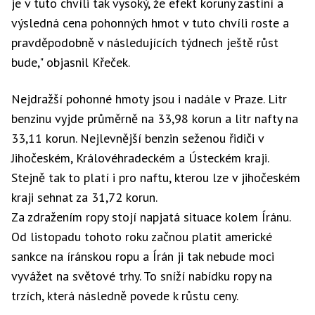
je v tuto chvíli tak vysoký, že efekt koruny zastíní a
výsledná cena pohonných hmot v tuto chvíli roste a
pravděpodobně v následujících týdnech ještě růst
bude," objasnil Křeček.
Nejdražší pohonné hmoty jsou i nadále v Praze. Litr
benzinu vyjde průměrně na 33,98 korun a litr nafty na
33,11 korun. Nejlevnější benzin seženou řidiči v
Jihočeském, Královéhradeckém a Ústeckém kraji.
Stejně tak to platí i pro naftu, kterou lze v jihočeském
kraji sehnat za 31,72 korun.
Za zdražením ropy stojí napjatá situace kolem Íránu.
Od listopadu tohoto roku začnou platit americké
sankce na íránskou ropu a Írán ji tak nebude moci
vyvážet na světové trhy. To sníží nabídku ropy na
trzích, která následně povede k růstu ceny.