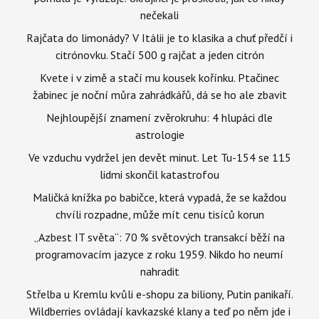
nečekali
Rajčata do limonády? V Itálii je to klasika a chuť předčí i
citrónovku. Stačí 500 g rajčat a jeden citrón
Kvete i v zimě a stačí mu kousek kořínku. Ptačinec
žabinec je noční můra zahrádkářů, dá se ho ale zbavit
Nejhloupější znamení zvěrokruhu: 4 hlupáci dle
astrologie
Ve vzduchu vydržel jen devět minut. Let Tu-154 se 115
lidmi skončil katastrofou
Maličká knížka po babičce, která vypadá, že se každou
chvíli rozpadne, může mít cenu tisíců korun
„Azbest IT světa“: 70 % světových transakcí běží na
programovacím jazyce z roku 1959. Nikdo ho neumí
nahradit
Střelba u Kremlu kvůli e-shopu za biliony, Putin panikaří.
Wildberries ovládají kavkazské klany a teď po něm jde i