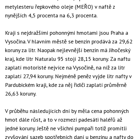
metylesteru řepkového oleje (MEŘO) v naftě z
nynějších 4,5 procenta na 6,3 procenta.
Kraji s nejdražšími pohonnými hmotami jsou Praha a
Vysočina. V hlavním městě se benzin prodává za 29,62
koruny za litr. Naopak nejlevnější benzin má Jihočeský
kraj, kde litr Naturalu 95 stojí 28,15 koruny. Za naftu
zaplatí motoristé nejvíce na Vysočině, na níž za litr
zaplatí 27,94 koruny. Nejméně peněz vyjde litr nafty v
Pardubickém kraji, kde za něj řidiči zaplatí průměrně
26,63 koruny.
V průběhu následujících dní by měla cena pohonných
hmot dále růst, a to v rozmezí padesáti haléřů až
jedné koruny. Ještě ne všichni pumpaři totiž promítli
zvyšování sazeb spotřebních daní u benzinu a nafty do