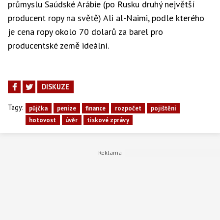
průmyslu Saúdské Arábie (po Rusku druhý největší
producent ropy na světě) Ali al-Naimi, podle kterého
je cena ropy okolo 70 dolarů za barel pro
producentské země ideální.
DISKUZE
Tagy:
půjčka
peníze
finance
rozpočet
pojištění
hotovost
úvěr
tiskové zprávy