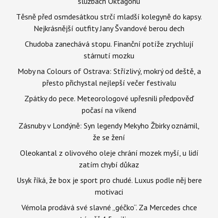
službách Oktagonu
Těsně před osmdesátkou strčí mladší kolegyně do kapsy.
Nejkrásnější outfity Jany Švandové berou dech
Chudoba zanechává stopu. Finanční potíže zrychlují
stárnutí mozku
Moby na Colours of Ostrava: Střízlivý, mokrý od deště, a
přesto přichystal nejlepší večer festivalu
Zpátky do pece. Meteorologové upřesnili předpověď
počasí na víkend
Zásnuby v Londýně: Syn legendy Mekyho Žbirky oznámil,
že se žení
Oleokantal z olivového oleje chrání mozek myší, u lidí
zatím chybí důkaz
Usyk říká, že box je sport pro chudé. Luxus podle něj bere
motivaci
Vémola prodává své slavné „géčko“. Za Mercedes chce