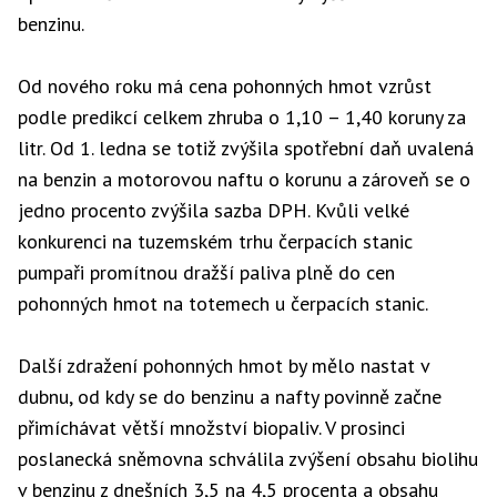
benzinu.
Od nového roku má cena pohonných hmot vzrůst
podle predikcí celkem zhruba o 1,10 – 1,40 koruny za
litr. Od 1. ledna se totiž zvýšila spotřební daň uvalená
na benzin a motorovou naftu o korunu a zároveň se o
jedno procento zvýšila sazba DPH. Kvůli velké
konkurenci na tuzemském trhu čerpacích stanic
pumpaři promítnou dražší paliva plně do cen
pohonných hmot na totemech u čerpacích stanic.
Další zdražení pohonných hmot by mělo nastat v
dubnu, od kdy se do benzinu a nafty povinně začne
přimíchávat větší množství biopaliv. V prosinci
poslanecká sněmovna schválila zvýšení obsahu biolihu
v benzinu z dnešních 3,5 na 4,5 procenta a obsahu