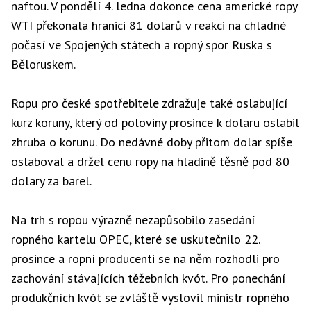
naftou. V pondělí 4. ledna dokonce cena americké ropy
WTI překonala hranici 81 dolarů v reakci na chladné
počasí ve Spojených státech a ropný spor Ruska s
Běloruskem.
Ropu pro české spotřebitele zdražuje také oslabující
kurz koruny, který od poloviny prosince k dolaru oslabil
zhruba o korunu. Do nedávné doby přitom dolar spíše
oslaboval a držel cenu ropy na hladině těsně pod 80
dolary za barel.
Na trh s ropou výrazně nezapůsobilo zasedání
ropného kartelu OPEC, které se uskutečnilo 22.
prosince a ropní producenti se na něm rozhodli pro
zachování stávajících těžebních kvót. Pro ponechání
produkčních kvót se zvláště vyslovil ministr ropného