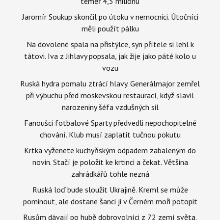
téměř 4,5 milionu
Jaromír Soukup skončil po útoku v nemocnici. Útočníci
měli použít pálku
Na dovolené spala na přistýlce, syn přítele si lehl k
tátovi. Iva z Jihlavy popsala, jak žije jako páté kolo u
vozu
Ruská hydra pomalu ztrácí hlavy. Generálmajor zemřel
při výbuchu před moskevskou restaurací, když slavil
narozeniny šéfa vzdušných sil
Fanoušci fotbalové Sparty předvedli nepochopitelné
chování. Klub musí zaplatit tučnou pokutu
Krtka vyženete kuchyňským odpadem zabaleným do
novin. Stačí je položit ke krtinci a čekat. Většina
zahrádkářů tohle nezná
Ruská loď bude sloužit Ukrajině. Kreml se může
pominout, ale dostane šanci ji v Černém moři potopit
Rusům dávají po hubě dobrovolníci z 72 zemí světa.