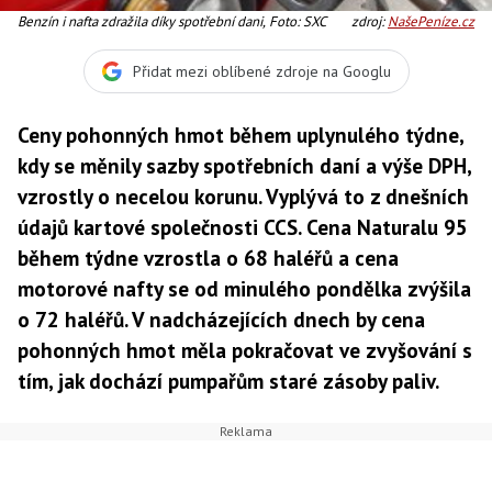
Benzín i nafta zdražila díky spotřební dani, Foto: SXC
zdroj:
NašePeníze.cz
Přidat mezi oblíbené zdroje na Googlu
Ceny pohonných hmot během uplynulého týdne,
kdy se měnily sazby spotřebních daní a výše DPH,
vzrostly o necelou korunu. Vyplývá to z dnešních
údajů kartové společnosti CCS. Cena Naturalu 95
během týdne vzrostla o 68 haléřů a cena
motorové nafty se od minulého pondělka zvýšila
o 72 haléřů. V nadcházejících dnech by cena
pohonných hmot měla pokračovat ve zvyšování s
tím, jak dochází pumpařům staré zásoby paliv.