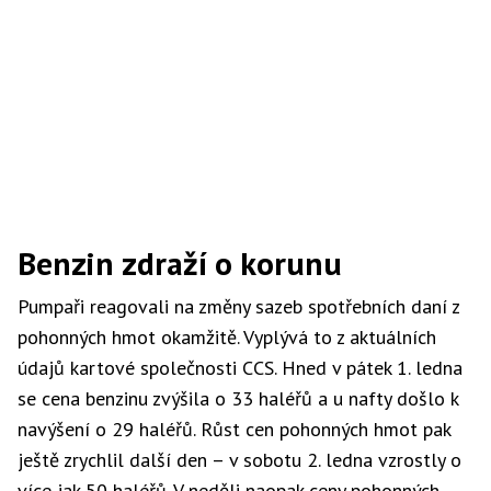
Benzin zdraží o korunu
Pumpaři reagovali na změny sazeb spotřebních daní z
pohonných hmot okamžitě. Vyplývá to z aktuálních
údajů kartové společnosti CCS. Hned v pátek 1. ledna
se cena benzinu zvýšila o 33 haléřů a u nafty došlo k
navýšení o 29 haléřů. Růst cen pohonných hmot pak
ještě zrychlil další den – v sobotu 2. ledna vzrostly o
více jak 50 haléřů. V neděli naopak ceny pohonných