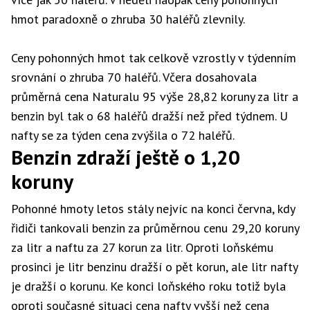
hmot paradoxně o zhruba 30 haléřů zlevnily.
Ceny pohonných hmot tak celkově vzrostly v týdenním
srovnání o zhruba 70 haléřů. Včera dosahovala
průměrná cena Naturalu 95 výše 28,82 koruny za litr a
benzin byl tak o 68 haléřů dražší než před týdnem. U
nafty se za týden cena zvýšila o 72 haléřů.
Benzin zdraží ještě o 1,20
koruny
Pohonné hmoty letos stály nejvíc na konci června, kdy
řidiči tankovali benzin za průměrnou cenu 29,20 koruny
za litr a naftu za 27 korun za litr. Oproti loňskému
prosinci je litr benzinu dražší o pět korun, ale litr nafty
je dražší o korunu. Ke konci loňského roku totiž byla
oproti současné situaci cena nafty vyšší než cena