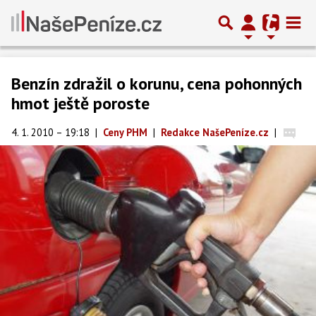
Benzín zdražil o korunu, cena pohonných
hmot ještě poroste
4. 1. 2010 – 19:18
|
Ceny PHM
|
Redakce NašePeníze.cz
|