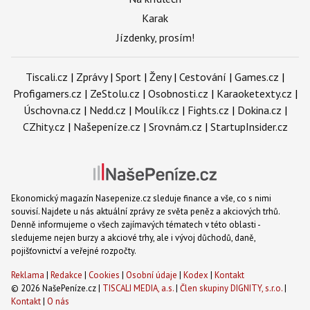
Karak
Jízdenky, prosím!
Tiscali.cz
|
Zprávy
|
Sport
|
Ženy
|
Cestování
|
Games.cz
|
Profigamers.cz
|
ZeStolu.cz
|
Osobnosti.cz
|
Karaoketexty.cz
|
Úschovna.cz
|
Nedd.cz
|
Moulík.cz
|
Fights.cz
|
Dokina.cz
|
CZhity.cz
|
Našepeníze.cz
|
Srovnám.cz
|
StartupInsider.cz
Ekonomický magazín Nasepenize.cz sleduje finance a vše, co s nimi
souvisí. Najdete u nás aktuální zprávy ze světa peněz a akciových trhů.
Denně informujeme o všech zajímavých tématech v této oblasti -
sledujeme nejen burzy a akciové trhy, ale i vývoj důchodů, daně,
pojišťovnictví a veřejné rozpočty.
Reklama
|
Redakce
|
Cookies
|
Osobní údaje
|
Kodex
|
Kontakt
© 2026 NašePeníze.cz |
TISCALI MEDIA, a.s.
|
Člen skupiny DIGNITY, s.r.o.
|
Kontakt
|
O nás