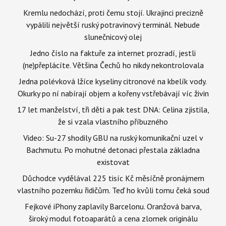
Kremlu nedochází, proti čemu stojí. Ukrajinci precizně
vypálili největší ruský potravinový terminál. Nebude
slunečnicový olej
Jedno číslo na faktuře za internet prozradí, jestli
(ne)přeplácíte. Většina Čechů ho nikdy nekontrolovala
Jedna polévková lžíce kyseliny citronové na kbelík vody.
Okurky po ní nabírají objem a kořeny vstřebávají víc živin
17 let manželství, tři děti a pak test DNA: Celina zjistila,
že si vzala vlastního příbuzného
Video: Su-27 shodily GBU na ruský komunikační uzel v
Bachmutu. Po mohutné detonaci přestala základna
existovat
Důchodce vydělával 225 tisíc Kč měsíčně pronájmem
vlastního pozemku řidičům. Teď ho kvůli tomu čeká soud
Fejkové iPhony zaplavily Barcelonu. Oranžová barva,
široký modul fotoaparátů a cena zlomek originálu