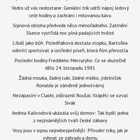
Vedro už vás nedostane: Geniální trik udrží nápoj ledový
celé hodiny a zachrání i milovanou kávu
Srpnová obloha předvede něco mimořádného. Zatmění
Slunce vystřídá noc plná padajících hvězd
Líbáš jako bůh: Poledňáková dostala stopku, Bartoška
odmítl sportovat a ústřední píseň, která film přerostla
Poslední hodiny Freddieho Mercuryho: Co se skutečně
dělo 24. listopadu 1991
Žádná mouka, žádný cukr, žádné mléko, jídelníček
Ronalda je záměrně jednotvárný
Nezápasím v Clashi, zdůraznil Roušal. Vzápětí se ozval
Sivák
Andrea Kalivodová ukázala svůj domov: Tak bydlí jedna
z nejznámějších tváří české zábavy
Vosy jsou v srpnu nejnebezpečnější: Přírodní triky, jak je
vyhnat ze zahrady a domu