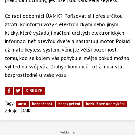
překonání ochrany, jestliže jsou vybaveny keyless.
Co radí odborníci ÚAMK? Pořizovat si i přes určitou
ztrátu komfortu vozy s elektronickými nebo jinými
klíčky, které vyžadují načtení určitých elektronických
informací než otevřou dveře a nastartují motor. Pokud
už máte keyless systém, věnujte větší pozornost
tomu, kdo se kolem vás pohybuje, mějte pokud možno
výhled na svůj vůz. Druhý z kompliců totiž musí stát
bezprostředně u vaše vozu.
DISKUZE
Tagy:
auto
bezpečnost
zabezpečení
bezklíčové odemykání
Zdroje:
ÚAMK