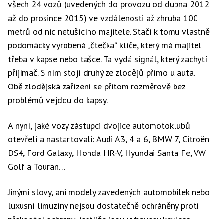
všech 24 vozů (uvedených do provozu od dubna 2012
až do prosince 2015) ve vzdálenosti až zhruba 100
metrů od nic netušícího majitele. Stačí k tomu vlastně
podomácky vyrobená „čtečka“ klíče, který má majitel
třeba v kapse nebo tašce. Ta vydá signál, který zachytí
přijímač. S ním stojí druhý ze zlodějů přímo u auta.
Obě zlodějská zařízení se přitom rozměrově bez
problémů vejdou do kapsy.
A nyní, jaké vozy zástupci dvojice automotoklubů
otevřeli a nastartovali: Audi A3, 4 a 6, BMW 7, Citroën
DS4, Ford Galaxy, Honda HR-V, Hyundai Santa Fe, VW
Golf a Touran…
Jinými slovy, ani modely zavedených automobilek nebo
luxusní limuzíny nejsou dostatečně ochráněny proti