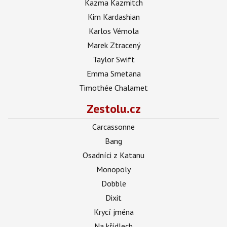
Kazma Kazmitch
Kim Kardashian
Karlos Vémola
Marek Ztracený
Taylor Swift
Emma Smetana
Timothée Chalamet
Zestolu.cz
Carcassonne
Bang
Osadníci z Katanu
Monopoly
Dobble
Dixit
Krycí jména
Na křídlech