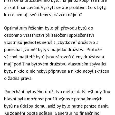
nižší cena družstevního bytu, na jehož koupi lze hůře
získat financování. Vyskytl se ale problém: Co s byty,
které nemají své členy s právem nájmu?
Optimálním řešením bylo při převodu bytů do
osobního vlastnictví při založení společenství
vlastníků jednotek nerušit „zbytkové“ družstvo a
ponechat „volné“ byty v majetku družstva. Protože
všichni majitelé bytů jsou zároveň členy družstva a
mají podíl na bytovém družstvu vlastnícím zbývající
byty, nikdo o nic nebyl připraven a nikdo nebyl zkrácen
o žádná práva.
Ponechání bytového družstva mělo i další výhody. Tou
hlavní byla možnost použít výnos z pronajímaných
bytů na údržbu domu, aniž by bylo nutné peníze danit.
Ke zdanění podle sdělení Generálního finančního