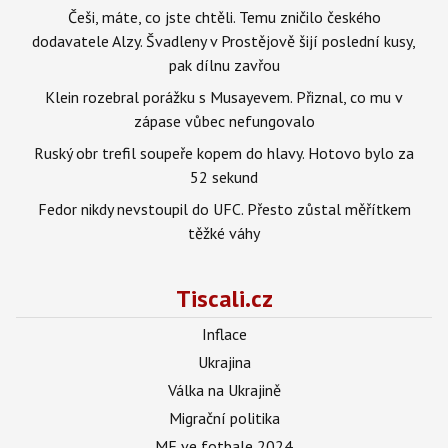
Češi, máte, co jste chtěli. Temu zničilo českého
dodavatele Alzy. Švadleny v Prostějově šijí poslední kusy,
pak dílnu zavřou
Klein rozebral porážku s Musayevem. Přiznal, co mu v
zápase vůbec nefungovalo
Ruský obr trefil soupeře kopem do hlavy. Hotovo bylo za
52 sekund
Fedor nikdy nevstoupil do UFC. Přesto zůstal měřítkem
těžké váhy
Tiscali.cz
Inflace
Ukrajina
Válka na Ukrajině
Migrační politika
ME ve fotbale 2024