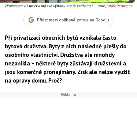
Družstevní vlastnictví má své výhody, ale je zatíženo i
zdroj:
NašePeníze.cz
řadou nevýhod, kvůli kterým družstevníci převáděli byty
do osobního vlastnictví, jakmile byl splacen úvěr
Přidat mezi oblíbené zdroje na Googlu
družstva. Tou hlavní nevýhodou je horší prodejnost a
nižší cena družstevního bytu, na jehož k
Při privatizaci obecních bytů vznikala často
bytová družstva. Byty z nich následně přešly do
osobního vlastnictví. Družstva ale mnohdy
nezanikla – některé byty zůstávají družstevní a
jsou komerčně pronajímány. Zisk ale nelze využít
na opravy domu. Proč?