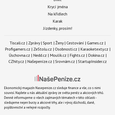
Krycí jména
Na křídlech
Karak
Jízdenky, prosím!
Tiscali.cz
|
Zprávy
|
Sport
|
Ženy
|
Cestování
|
Games.cz
|
Profigamers.cz
|
ZeStolu.cz
|
Osobnosti.cz
|
Karaoketexty.cz
|
Úschovna.cz
|
Nedd.cz
|
Moulík.cz
|
Fights.cz
|
Dokina.cz
|
CZhity.cz
|
Našepeníze.cz
|
Srovnám.cz
|
StartupInsider.cz
Ekonomický magazín Nasepenize.cz sleduje finance a vše, co s nimi
souvisí. Najdete u nás aktuální zprávy ze světa peněz a akciových trhů.
Denně informujeme o všech zajímavých tématech v této oblasti -
sledujeme nejen burzy a akciové trhy, ale i vývoj důchodů, daně,
pojišťovnictví a veřejné rozpočty.