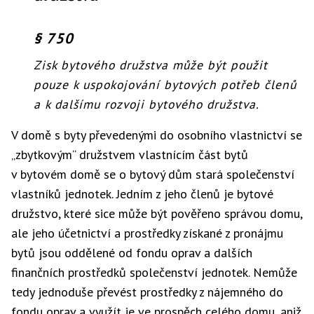
§ 750
Zisk bytového družstva může být použit
pouze k uspokojování bytových potřeb členů
a k dalšímu rozvoji bytového družstva.
V domě s byty převedenými do osobního vlastnictví se
„zbytkovým“ družstvem vlastnícím část bytů
v bytovém domě se o bytový dům stará společenství
vlastníků jednotek. Jedním z jeho členů je bytové
družstvo, které sice může být pověřeno správou domu,
ale jeho účetnictví a prostředky získané z pronájmu
bytů jsou oddělené od fondu oprav a dalších
finančních prostředků společenství jednotek. Nemůže
tedy jednoduše převést prostředky z nájemného do
fondu oprav a využít je ve prospěch celého domu, aniž