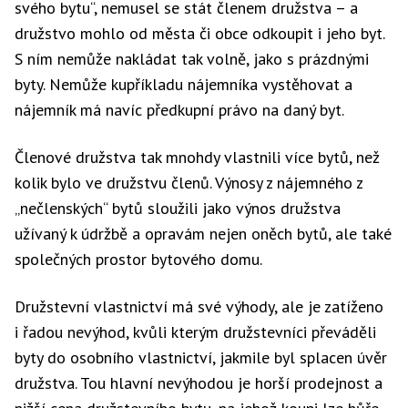
svého bytu“, nemusel se stát členem družstva – a
družstvo mohlo od města či obce odkoupit i jeho byt.
S ním nemůže nakládat tak volně, jako s prázdnými
byty. Nemůže kupříkladu nájemníka vystěhovat a
nájemník má navíc předkupní právo na daný byt.
Členové družstva tak mnohdy vlastnili více bytů, než
kolik bylo ve družstvu členů. Výnosy z nájemného z
„nečlenských“ bytů sloužili jako výnos družstva
užívaný k údržbě a opravám nejen oněch bytů, ale také
společných prostor bytového domu.
Družstevní vlastnictví má své výhody, ale je zatíženo
i řadou nevýhod, kvůli kterým družstevníci převáděli
byty do osobního vlastnictví, jakmile byl splacen úvěr
družstva. Tou hlavní nevýhodou je horší prodejnost a