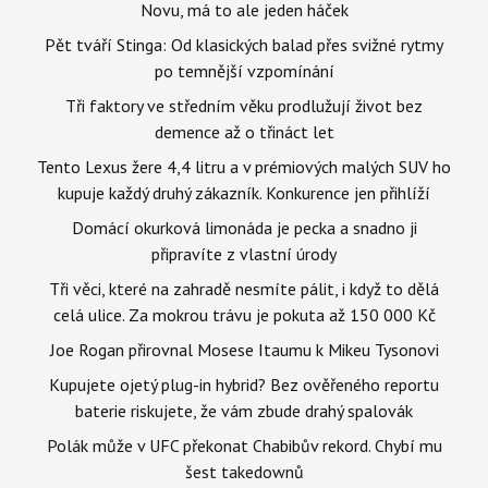
Novu, má to ale jeden háček
Pět tváří Stinga: Od klasických balad přes svižné rytmy
po temnější vzpomínání
Tři faktory ve středním věku prodlužují život bez
demence až o třináct let
Tento Lexus žere 4,4 litru a v prémiových malých SUV ho
kupuje každý druhý zákazník. Konkurence jen přihlíží
Domácí okurková limonáda je pecka a snadno ji
připravíte z vlastní úrody
Tři věci, které na zahradě nesmíte pálit, i když to dělá
celá ulice. Za mokrou trávu je pokuta až 150 000 Kč
Joe Rogan přirovnal Mosese Itaumu k Mikeu Tysonovi
Kupujete ojetý plug-in hybrid? Bez ověřeného reportu
baterie riskujete, že vám zbude drahý spalovák
Polák může v UFC překonat Chabibův rekord. Chybí mu
šest takedownů