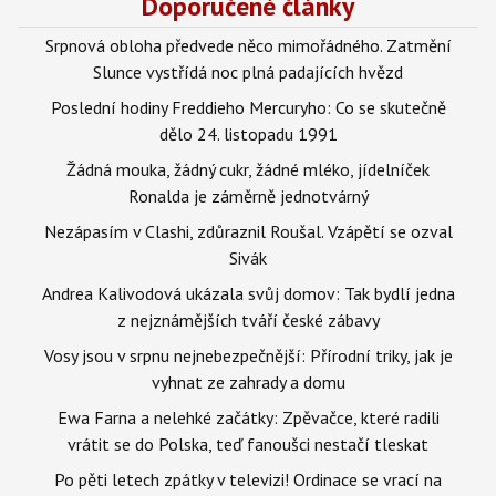
Doporučené články
Srpnová obloha předvede něco mimořádného. Zatmění
Slunce vystřídá noc plná padajících hvězd
Poslední hodiny Freddieho Mercuryho: Co se skutečně
dělo 24. listopadu 1991
Žádná mouka, žádný cukr, žádné mléko, jídelníček
Ronalda je záměrně jednotvárný
Nezápasím v Clashi, zdůraznil Roušal. Vzápětí se ozval
Sivák
Andrea Kalivodová ukázala svůj domov: Tak bydlí jedna
z nejznámějších tváří české zábavy
Vosy jsou v srpnu nejnebezpečnější: Přírodní triky, jak je
vyhnat ze zahrady a domu
Ewa Farna a nelehké začátky: Zpěvačce, které radili
vrátit se do Polska, teď fanoušci nestačí tleskat
Po pěti letech zpátky v televizi! Ordinace se vrací na