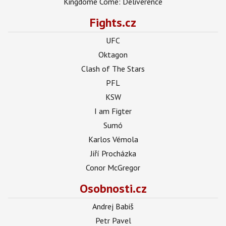
Kingdome Come: Deliverence
Fights.cz
UFC
Oktagon
Clash of The Stars
PFL
KSW
I am Figter
Sumó
Karlos Vémola
Jiří Procházka
Conor McGregor
Osobnosti.cz
Andrej Babiš
Petr Pavel