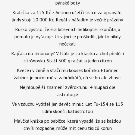
pánské boty
Krabička za 125 Kč z Actionu ušetří tisíce za opraváře,
jindy stojí 10 000 Kč. Regál s nářadím je věčně prázdný
Rusko zjistilo, že éra bitevních helikoptér skončila, a
pomalu je vyřazuje. Ukrajinci je proškolili, jak to nikdy
nečekali
Rajčata do limonády? V Itálii je to klasika a chuť předčí i
citrónovku. Stačí 500 g rajčat a jeden citrón
Kvete i v zimě a stačí mu kousek kořínku. Ptačinec
žabinec je noční můra zahrádkářů, dá se ho ale zbavit
Nejhloupější znamení zvěrokruhu: 4 hlupáci dle
astrologie
Ve vzduchu vydržel jen devět minut. Let Tu-154 se 115
lidmi skončil katastrofou
Maličká knížka po babičce, která vypadá, že se každou
chvíli rozpadne, může mít cenu tisíců korun