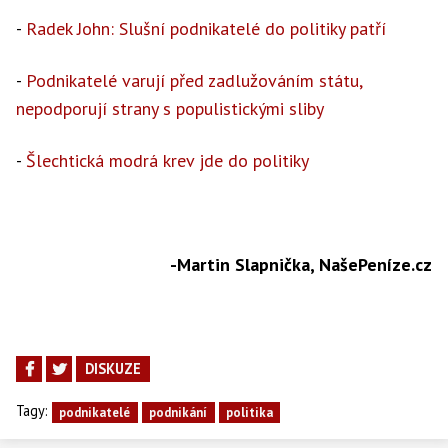
-
Radek John: Slušní podnikatelé do politiky patří
-
Podnikatelé varují před zadlužováním státu,
nepodporují strany s populistickými sliby
-
Šlechtická modrá krev jde do politiky
-Martin Slapnička, NašePeníze.cz
DISKUZE
Tagy:
podnikatelé
podnikání
politika