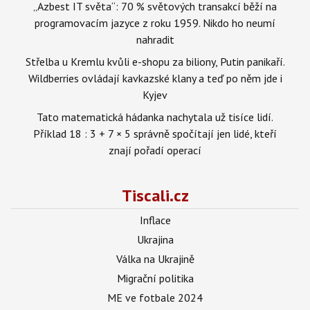
„Azbest IT světa“: 70 % světových transakcí běží na
programovacím jazyce z roku 1959. Nikdo ho neumí
nahradit
Střelba u Kremlu kvůli e-shopu za biliony, Putin panikaří.
Wildberries ovládají kavkazské klany a teď po něm jde i
Kyjev
Tato matematická hádanka nachytala už tisíce lidí.
Příklad 18 : 3 + 7 × 5 správně spočítají jen lidé, kteří
znají pořadí operací
Tiscali.cz
Inflace
Ukrajina
Válka na Ukrajině
Migrační politika
ME ve fotbale 2024