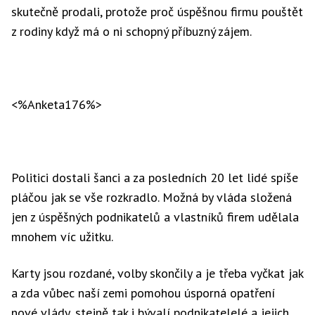
skutečně prodali, protože proč úspěšnou firmu pouštět
z rodiny když má o ni schopný příbuzný zájem.
<%Anketa176%>
Politici dostali šanci a za posledních 20 let lidé spíše
pláčou jak se vše rozkradlo. Možná by vláda složená
jen z úspěšných podnikatelů a vlastníků firem udělala
mnohem víc užitku.
Karty jsou rozdané, volby skončily a je třeba vyčkat jak
a zda vůbec naší zemi pomohou úsporná opatření
nové vlády, stejně tak i bývalí podnikatelelé a jejich