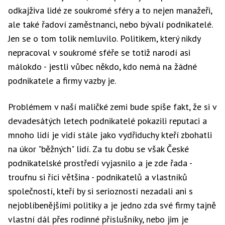
odkajživa lidé ze soukromé sféry a to nejen manažeři,
ale také řadoví zaměstnanci, nebo bývalí podnikatelé.
Jen se o tom tolik nemluvilo. Politikem, který nikdy
nepracoval v soukromé sféře se totiž narodí asi
málokdo - jestli vůbec někdo, kdo nemá na žádné
podnikatele a firmy vazby je.
Problémem v naší maličké zemi bude spíše fakt, že si v
devadesátých letech podnikatelé pokazili reputaci a
mnoho lidí je vidí stále jako vydřiduchy kteří zbohatli
na úkor "běžných" lidí. Za tu dobu se však České
podnikatelské prostředí vyjasnilo a je zde řada -
troufnu si říci většina - podnikatelů a vlastníků
společností, kteří by si seriozností nezadali ani s
nejoblíbenějšími politiky a je jedno zda své firmy tajně
vlastní dál přes rodinné příslušníky, nebo jim je