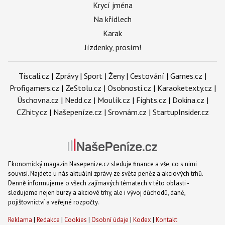
Krycí jména
Na křídlech
Karak
Jízdenky, prosím!
Tiscali.cz
|
Zprávy
|
Sport
|
Ženy
|
Cestování
|
Games.cz
|
Profigamers.cz
|
ZeStolu.cz
|
Osobnosti.cz
|
Karaoketexty.cz
|
Úschovna.cz
|
Nedd.cz
|
Moulík.cz
|
Fights.cz
|
Dokina.cz
|
CZhity.cz
|
Našepeníze.cz
|
Srovnám.cz
|
StartupInsider.cz
Ekonomický magazín Nasepenize.cz sleduje finance a vše, co s nimi
souvisí. Najdete u nás aktuální zprávy ze světa peněz a akciových trhů.
Denně informujeme o všech zajímavých tématech v této oblasti -
sledujeme nejen burzy a akciové trhy, ale i vývoj důchodů, daně,
pojišťovnictví a veřejné rozpočty.
Reklama
|
Redakce
|
Cookies
|
Osobní údaje
|
Kodex
|
Kontakt