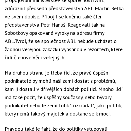
propojování ministerstev se společností ABL,"
zdůraznil předseda představenstva ABL Martin Refka
ve svém dopise. Připojil se k němu také člen
představenstva Petr Hanuš. Reagovali tak na
Sobotkovy opakované výroky na adresu firmy
ABL.Tvrdí, že se společnost ABL nebude ucházet o
žádnou veřejnou zakázku vypsanou v rezortech, které
řídí členové Věcí veřejných.
Na druhou stranu je třeba říci, že právě úspěšní
podnikatelé by mohli naši zemi dostat z problémů,
kam ji dostali v dřívějších dobách politici. Mnoho lidí
má také pocit, že úspěšný současný, nebo bývalý
podnikatel nebude zemi tolik "rozkrádat", jako politik,
který nemá takový majetek a dostane se k moci.
Pravdou také je fakt, že do politiky vstupovali