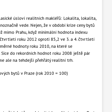
sické úsloví realitních makléřů: Lokalita, lokalita,
ednoznačně vede. Nejen, že v období krize ceny bytů
ež mimo Prahu, když minimální hodnota indexu
čtvrtletí roku 2012 oproti 85,2 ve 3. a 4. čtvrtletí
ůměrné hodnoty roku 2010, na které se
 Sice do rekordních hodnot roku 2008 ještě pár
 ale na tehdejší přehřátý realitní trh.
ových bytů v Praze (rok 2010 = 100)