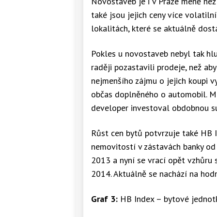
Novostaveb je i v Praze méně než 
také jsou jejich ceny více volatiln
lokalitách, které se aktuálně dos
Pokles u novostaveb nebyl tak hlu
raději pozastavili prodeje, než aby
nejmenšího zájmu o jejich koupi v
občas doplněného o automobil. Mís
developer investoval obdobnou s
Růst cen bytů potvrzuje také HB 
nemovitostí v zástavách banky od
2013 a nyní se vrací opět vzhůru 
2014. Aktuálně se nachází na hod
Graf 3:
HB Index – bytové jednot