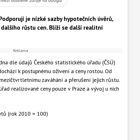
t mezi oblíbené zdroje na Googlu
Podporují je nízké sazby hypotečních úvěrů,
 dalšího růstu cen. Blíží se další realitní
dna dle údajů Českého statistického úřadu (ČSÚ)
dochází k postupnému oživení a ceny rostou. Od
ezičtvrtletnímu zaváhání a přerušení jejich růstu.
úřad realizované ceny pouze v Praze a vývoj u nich
ytů (rok 2010 = 100)