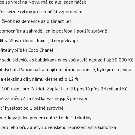
ace se vrací na Novu, má to ale jeden háček
 přes svižné rytmy po temnější vzpomínání
í život bez demence až o třináct let
ý pomocník na zahradě, jen je potřeba ji použít správně
s: Vlastní kino i luxus, který překvapí
řitelný příběh Coco Chanel
 sadu skleniček s bublinkami dnes sběratelé nabízejí až 50 000 Kč
l dýchat. Policie našla majitele přímo na místě, bylo jim to jedno
t za elektřinu díky němu klesne až o 12 %
100 raket pro Patriot. Zaplatí to EU, posílá přes 24 miliard Kč
lně za měsíc? Ta částka vás nejspíš překvapí
atí kyselost po 1 běžné surovině
ehne, když ji den předem naložíte do 1 tekutiny
 pro jeho oči. Zálety slovenského reprezentanta Gáboríka