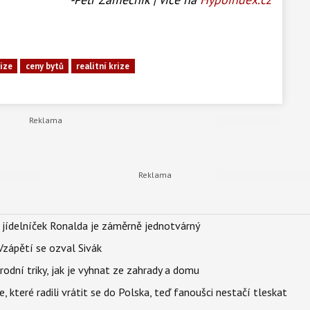
ize
ceny bytů
realitní krize
 jídelníček Ronalda je záměrně jednotvárný
Vzápětí se ozval Sivák
rodní triky, jak je vyhnat ze zahrady a domu
 které radili vrátit se do Polska, teď fanoušci nestačí tleskat