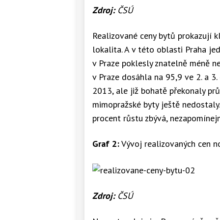
Zdroj:
ČSÚ
Realizované ceny bytů prokazují kla
lokalita. A v této oblasti Praha j
v Praze poklesly znatelně méně n
v Praze dosáhla na 95,9 ve 2. a 3. 
2013, ale již bohatě překonaly pr
mimopražské byty ještě nedostaly.
procent růstu zbývá, nezapomínejme
Graf 2:
Vývoj realizovaných cen n
Zdroj:
ČSÚ