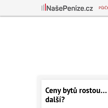
PŮJČ
Ceny bytů rostou… 
další?