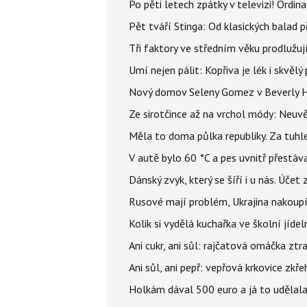
Po pěti letech zpátky v televizi! Ordin
Pět tváří Stinga: Od klasických balad
Tři faktory ve středním věku prodlužuj
Umí nejen pálit: Kopřiva je lék i skvěl
Nový domov Seleny Gomez v Beverly Hill
Ze sirotčince až na vrchol módy: Neuvě
Měla to doma půlka republiky. Za tuhle
V autě bylo 60 °C a pes uvnitř přestáva
Dánský zvyk, který se šíří i u nás. Úče
Rusové mají problém, Ukrajina nakoupí 
Kolik si vydělá kuchařka ve školní jíde
Ani cukr, ani sůl: rajčatová omáčka ztr
Ani sůl, ani pepř: vepřová krkovice zkř
Holkám dával 500 euro a já to udělala