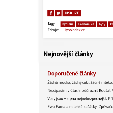
DISKUZE
Tagy:
bydlení
ekonomika
byty
kr
Zdroje:
Hypoindex.cz
Nejnovější články
Doporučené články
Žádná mouka, žádný cukr, žádné mléko,
Nezápasím v Clashi, zdůraznil Roušal. 
Vosy jsou v srpnu nejnebezpečnější: Pří
Ewa Farna a nelehké začátky: Zpěvačce,