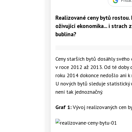
Přida
Realizované ceny bytů rostou. 
oživující ekonomika... i strach z
bublina?
Ceny starších bytů dosáhly svého 
v roce 2012 až 2013. Od té doby 
roku 2014 dokonce nedošlo ani k m
U nových bytů sleduje statistický 
není tak jednoznačný.
Graf 1:
Vývoj realizovaných cen b