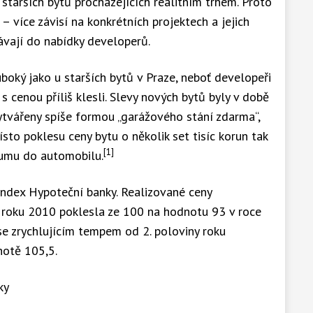
starších bytů procházejících realitním trhem. Proto
í – více závisí na konkrétních projektech a jejich
távají do nabídky developerů.
boký jako u starších bytů v Praze, neboť developeři
 s cenou příliš klesli. Slevy nových bytů byly v době
ytvářeny spíše formou „garážového stání zdarma“,
to poklesu ceny bytu o několik set tisíc korun tak
[1]
umu do automobilu.
Index Hypoteční banky. Realizované ceny
 roku 2010 poklesla ze 100 na hodnotu 93 v roce
se zrychlujícím tempem od 2. poloviny roku
notě 105,5.
ky