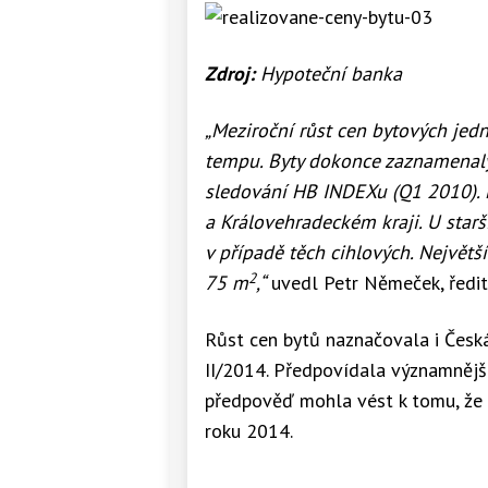
Zdroj:
Hypoteční banka
„Meziroční růst cen bytových jedn
tempu. Byty dokonce zaznamenaly 
sledování HB INDEXu (Q1 2010). N
a Královehradeckém kraji. U starš
v případě těch cihlových. Největš
2
75 m
,“
uvedl Petr Němeček, ředit
Růst cen bytů naznačovala i Česká
II/2014. Předpovídala významnější
předpověď mohla vést k tomu, že 
roku 2014.