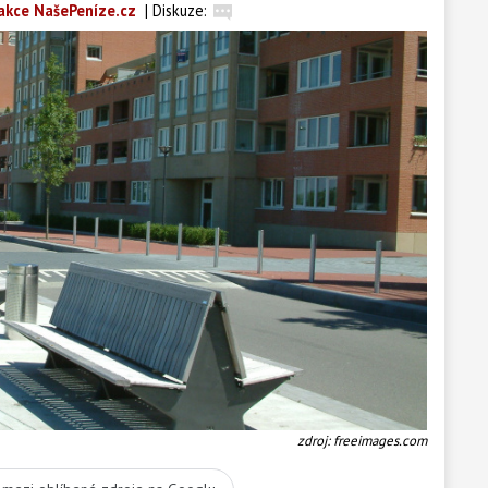
akce NašePeníze.cz
|
Diskuze:
zdroj: freeimages.com