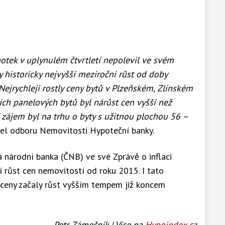
otek v uplynulém čtvrtletí nepolevil ve svém
historicky nejvyšší meziroční růst od doby
ejrychleji rostly ceny bytů v Plzeňském, Zlínském
ích panelových bytů byl nárůst cen vyšší než
í zájem byl na trhu o byty s užitnou plochou 56 –
el odboru Nemovitosti Hypoteční banky.
 národní banka (ČNB) ve své Zprávě o inflaci
 růst cen nemovitostí od roku 2015. I tato
ceny začaly růst vyšším tempem již koncem
-Petr Zámečník | Více na
Hypoindex.cz