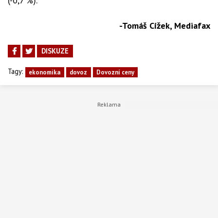
(-0,7 %).
-Tomáš Cížek, Mediafax
DISKUZE
Tagy:
ekonomika
dovoz
Dovozní ceny