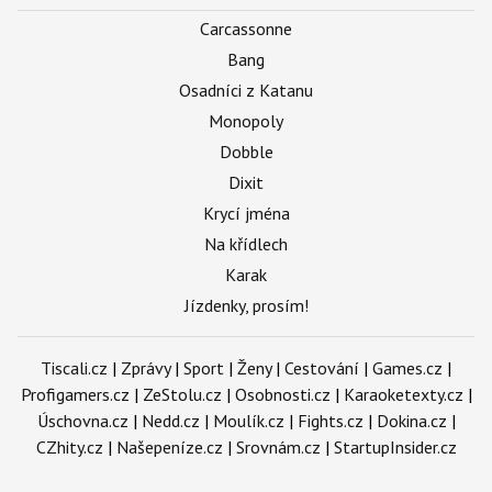
Carcassonne
Bang
Osadníci z Katanu
Monopoly
Dobble
Dixit
Krycí jména
Na křídlech
Karak
Jízdenky, prosím!
Tiscali.cz
|
Zprávy
|
Sport
|
Ženy
|
Cestování
|
Games.cz
|
Profigamers.cz
|
ZeStolu.cz
|
Osobnosti.cz
|
Karaoketexty.cz
|
Úschovna.cz
|
Nedd.cz
|
Moulík.cz
|
Fights.cz
|
Dokina.cz
|
CZhity.cz
|
Našepeníze.cz
|
Srovnám.cz
|
StartupInsider.cz