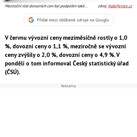
Meziroční růst dovozních cen byl podpořen také
zdroj:
NašePeníze.cz
oslabením kurzu koruny vůči dolaru, Foto:SXC
Přidat mezi oblíbené zdroje na Googlu
V červnu vývozní ceny meziměsíčně rostly o 1,0
%, dovozní ceny o 1,1 %, meziročně se vývozní
ceny zvýšily o 2,0 %, dovozní ceny o 4,9 %. V
pondělí o tom informoval Český statistický úřad
(ČSÚ).