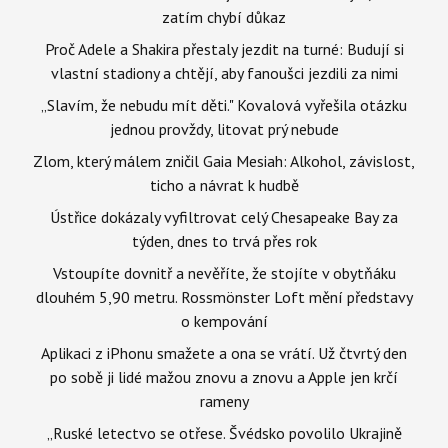
zatím chybí důkaz
Proč Adele a Shakira přestaly jezdit na turné: Budují si
vlastní stadiony a chtějí, aby fanoušci jezdili za nimi
„Slavím, že nebudu mít děti." Kovalová vyřešila otázku
jednou provždy, litovat prý nebude
Zlom, který málem zničil Gaia Mesiah: Alkohol, závislost,
ticho a návrat k hudbě
Ústřice dokázaly vyfiltrovat celý Chesapeake Bay za
týden, dnes to trvá přes rok
Vstoupíte dovnitř a nevěříte, že stojíte v obytňáku
dlouhém 5,90 metru. Rossmönster Loft mění představy
o kempování
Aplikaci z iPhonu smažete a ona se vrátí. Už čtvrtý den
po sobě ji lidé mažou znovu a znovu a Apple jen krčí
rameny
„Ruské letectvo se otřese. Švédsko povolilo Ukrajině