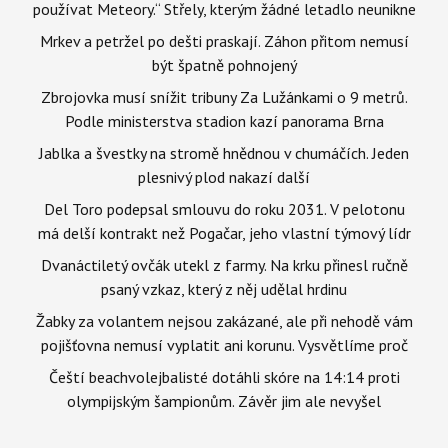
používat Meteory.“ Střely, kterým žádné letadlo neunikne
Mrkev a petržel po dešti praskají. Záhon přitom nemusí
být špatně pohnojený
Zbrojovka musí snížit tribuny Za Lužánkami o 9 metrů.
Podle ministerstva stadion kazí panorama Brna
Jablka a švestky na stromě hnědnou v chumáčích. Jeden
plesnivý plod nakazí další
Del Toro podepsal smlouvu do roku 2031. V pelotonu
má delší kontrakt než Pogačar, jeho vlastní týmový lídr
Dvanáctiletý ovčák utekl z farmy. Na krku přinesl ručně
psaný vzkaz, který z něj udělal hrdinu
Žabky za volantem nejsou zakázané, ale při nehodě vám
pojišťovna nemusí vyplatit ani korunu. Vysvětlíme proč
Čeští beachvolejbalisté dotáhli skóre na 14:14 proti
olympijským šampionům. Závěr jim ale nevyšel