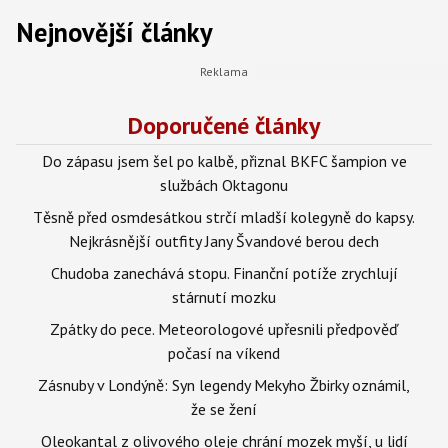
Nejnovější články
Doporučené články
Do zápasu jsem šel po kalbě, přiznal BKFC šampion ve
službách Oktagonu
Těsně před osmdesátkou strčí mladší kolegyně do kapsy.
Nejkrásnější outfity Jany Švandové berou dech
Chudoba zanechává stopu. Finanční potíže zrychlují
stárnutí mozku
Zpátky do pece. Meteorologové upřesnili předpověď
počasí na víkend
Zásnuby v Londýně: Syn legendy Mekyho Žbirky oznámil,
že se žení
Oleokantal z olivového oleje chrání mozek myší, u lidí