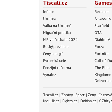
Tiscali.cz
Games
Inflace
Recenze
Ukrajina
Assassin's
Válka na Ukrajině
Starfield
Migrační politika
GTA
ME ve fotbale 2024
Diablo IV
Ruský prezident
Forza
Ceny energií
Fortnite
Evropská unie
Call of D
Penzijní reforma
The Elder 
Vynález
Kingdome
Deliveren
Tiscali.cz
|
Zprávy
|
Sport
|
Ženy
|
Cestová
Moulík.cz
|
Fights.cz
|
Dokina.cz
|
CZhity.