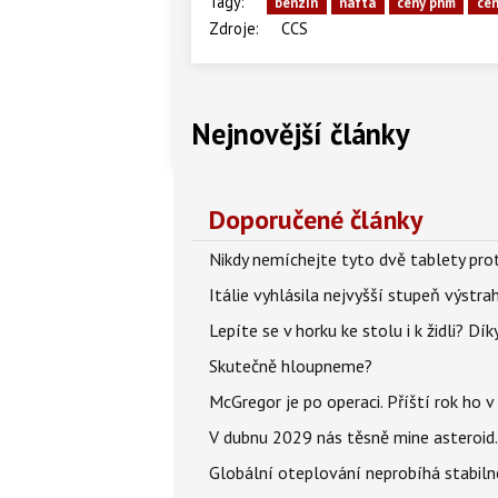
Tagy:
benzín
nafta
ceny phm
cen
Zdroje:
CCS
Nejnovější články
Doporučené články
Nikdy nemíchejte tyto dvě tablety pro
Itálie vyhlásila nejvyšší stupeň výstr
Lepíte se v horku ke stolu i k židli? D
Skutečně hloupneme?
McGregor je po operaci. Příští rok ho 
V dubnu 2029 nás těsně mine asteroid.
Globální oteplování neprobíhá stabilně.