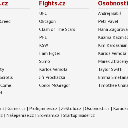
.cz
Fights.cz
Osobnosti
UFC
Andrej Babiš
 Creed
Oktagon
Petr Pavel
Clash of The Stars
Hana Zagorová
PFL
Kazma Kazmit
KSW
Kim Kardashian
I am Figter
Karlos Vémola
Sumó
Marek Ztracen
uty
Karlos Vémola
Taylor Swift
Scrolls
Jiří Procházka
Emma Smetan
 Come:
Conor McGregor
Timothée Chal
ce
ní
|
Games.cz
|
Profigamers.cz
|
ZeStolu.cz
|
Osobnosti.cz
|
Karaoke
cz
|
Našepeníze.cz
|
Srovnám.cz
|
StartupInsider.cz