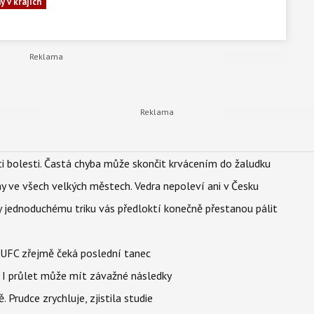
y v krajích
ti bolesti. Častá chyba může skončit krvácením do žaludku
ahy ve všech velkých městech. Vedra nepoleví ani v Česku
íky jednoduchému triku vás předloktí konečně přestanou pálit
v UFC zřejmě čeká poslední tanec
 I průlet může mít závažné následky
 Prudce zrychluje, zjistila studie