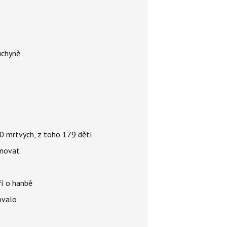
uchyně
000 mrtvých, z toho 179 dětí
énovat
ří o hanbě
ovalo