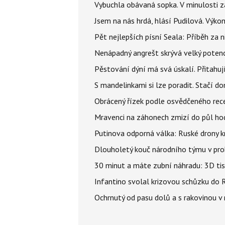
Vybuchla obávaná sopka. V minulosti za
Jsem na nás hrdá, hlásí Pudilová. Výko
Pět nejlepších písní Seala: Příběh za 
Nenápadný angrešt skrývá velký poten
Pěstování dýní má svá úskalí. Přitahuj
S mandelinkami si lze poradit. Stačí do
Obrácený řízek podle osvědčeného rece
Mravenci na záhonech zmizí do půl hodi
Putinova odporná válka: Ruské drony kr
Dlouholetý kouč národního týmu v prob
30 minut a máte zubní náhradu: 3D tis
Infantino svolal krizovou schůzku do R
Ochrnutý od pasu dolů a s rakovinou v