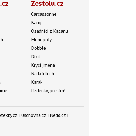
.cz
Zestolu.cz
Carcassonne
Bang
Osadníci z Katanu
ch
Monopoly
Dobble
Dixit
ý
Krycí jména
Na křídlech
a
Karak
amet
Jízdenky, prosím!
texty.cz
|
Úschovna.cz
|
Nedd.cz
|