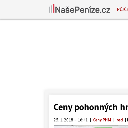
PŮJČ
Ceny pohonných h
25. 1. 2018 – 16:41
|
Ceny PHM
|
red
|