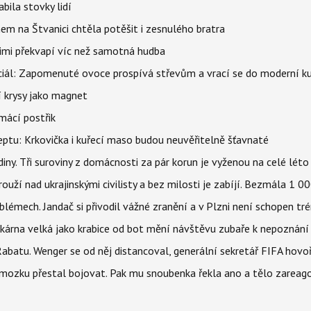
bila stovky lidí
nem na Štvanici chtěla potěšit i zesnulého bratra
nimi překvapí víc než samotná hudba
ciál: Zapomenuté ovoce prospívá střevům a vrací se do moderní k
í krysy jako magnet
mácí postřik
ptu: Krkovička i kuřecí maso budou neuvěřitelně šťavnaté
ny. Tři suroviny z domácnosti za pár korun je vyženou na celé léto
ouží nad ukrajinskými civilisty a bez milosti je zabíjí. Bezmála 1 
lémech. Jandač si přivodil vážné zranění a v Plzni není schopen tr
kárna velká jako krabice od bot mění návštěvu zubaře k nepoznání
abatu. Wenger se od něj distancoval, generální sekretář FIFA hovo
 mozku přestal bojovat. Pak mu snoubenka řekla ano a tělo zareag