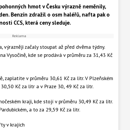
 pohonných hmot v Česku výrazně neměnily,
ýden. Benzín zdražil o osm haléřů, nafta pak o
čnosti CCS, která ceny sleduje.
a, výrazněji začaly stoupat až před dvěma týdny.
a na Vysočině, kde se prodává v průměru za 31,43 Kč
ě, zaplatíte v průměru 30,61 Kč za litr. V Plzeňském
30,50 Kč za litr a v Praze 30, 49 Kč za litr.
hočeském kraji, kde stojí v průměru 30,49 Kč za litr.
Pardubickém, a to za 29,59 Kč za litr.