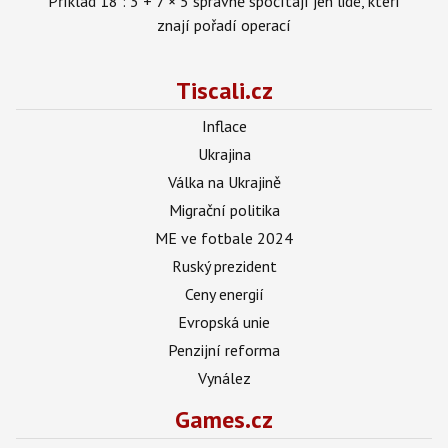
Příklad 18 : 3 + 7 × 5 správně spočítají jen lidé, kteří
znají pořadí operací
Tiscali.cz
Inflace
Ukrajina
Válka na Ukrajině
Migrační politika
ME ve fotbale 2024
Ruský prezident
Ceny energií
Evropská unie
Penzijní reforma
Vynález
Games.cz