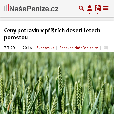
Ceny potravin v příštích deseti letech
porostou
7. 3. 2011 – 20:16
|
Ekonomika
|
Redakce NašePeníze.cz
|