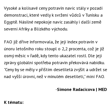
Vysoké a kolísavé ceny potravin navíc stály v pozadí
demonstrací, které vedly k svržení vůdců v Tunisku a
Egyptě. Násilné nepokoje navíc zasáhly i další země
severní Afriky a Blízkého východu.
FAO již dříve informovala, že její index potravin v
únoru letošního roku stoupl o 2,2 procenta, což je již
osmý měsíc v řadě, kdy tento ukazatel rostl. Dle její
zprávy globální spotřeba potravin překovává nabídku.
"Ceny by se měly v příštím desetiletá zvýšit a udržet se
nad vyšší úrovní, než v minulém desetiletí," míní FAO.
-
Simone Radacicova | MED
K tématu: