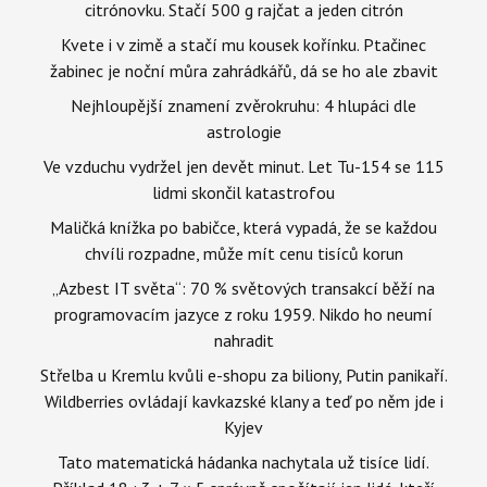
citrónovku. Stačí 500 g rajčat a jeden citrón
Kvete i v zimě a stačí mu kousek kořínku. Ptačinec
žabinec je noční můra zahrádkářů, dá se ho ale zbavit
Nejhloupější znamení zvěrokruhu: 4 hlupáci dle
astrologie
Ve vzduchu vydržel jen devět minut. Let Tu-154 se 115
lidmi skončil katastrofou
Maličká knížka po babičce, která vypadá, že se každou
chvíli rozpadne, může mít cenu tisíců korun
„Azbest IT světa“: 70 % světových transakcí běží na
programovacím jazyce z roku 1959. Nikdo ho neumí
nahradit
Střelba u Kremlu kvůli e-shopu za biliony, Putin panikaří.
Wildberries ovládají kavkazské klany a teď po něm jde i
Kyjev
Tato matematická hádanka nachytala už tisíce lidí.