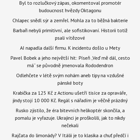
Byl to rozlučkový zápas, okomentoval promotér
budoucnost hvězdy Oktagonu
Chlapec snědl sýr a zemřel. Mohla za to běžná bakterie
Barbaři nebyli primitivní, ale sofistikovaní. Historii totiž
psali vítězové
AI napadla další firmu. K incidentu došlo u Mety
Pavel Bobek a jeho největší hit: Píseň „Veď mě dál, cesto
má“ se původně jmenovala Rododendron
Odlehčete v létě svým nohám aneb tipy na vzdušné
pánské boty
Krabička za 125 Kč z Actionu ušetří tisíce za opraváře,
jindy stojí 10 000 Kč. Regál s nářadím je věčně prázdný
Rusko zjistilo, že éra bitevních helikoptér skončila, a
pomalu je vyřazuje. Ukrajinci je proškolili, jak to nikdy
nečekali
Rajčata do limonády? V Itálii je to klasika a chuť předčí i