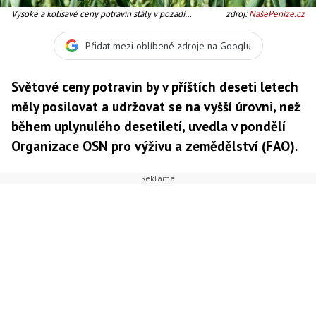
Vysoké a kolísavé ceny potravin stály v pozadí
zdroj:
NašePeníze.cz
demonstrací, které vedly k svržení vůdců v Tunisku a
Egyptě, Foto: SXC
Přidat mezi oblíbené zdroje na Googlu
Světové ceny potravin by v příštích deseti letech
měly posilovat a udržovat se na vyšší úrovni, než
během uplynulého desetiletí, uvedla v pondělí
Organizace OSN pro výživu a zemědělství (FAO).