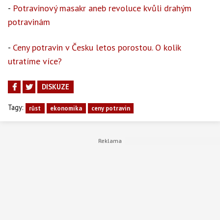
-
Potravinový masakr aneb revoluce kvůli drahým
potravinám
-
Ceny potravin v Česku letos porostou. O kolik
utratíme více?
DISKUZE
Tagy:
růst
ekonomika
ceny potravin