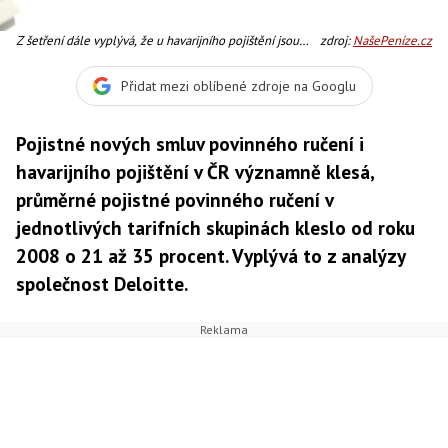
Z šetření dále vyplývá, že u havarijního pojištění jsou
zdroj:
NašePeníze.cz
ceny nových smluv pro pojišťovny výrazně ztrátové.,
Foto:SXC
Přidat mezi oblíbené zdroje na Googlu
Pojistné nových smluv povinného ručení i
havarijního pojištění v ČR významně klesá,
průměrné pojistné povinného ručení v
jednotlivých tarifních skupinách kleslo od roku
2008 o 21 až 35 procent. Vyplývá to z analýzy
společnost Deloitte.