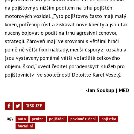
na pojišťovny s nižším podílem na trhu pojištění
motorových vozidel. „Tyto pojišťovny často mají malý
kmen, potřebují růst a získávat nové klienty a jsou tak
nuceny bojovat o podíl na trhu agresivní cenovou
strategií. Zároveň mají ve srovnání s většími hráči
poměrně větší fixní náklady, menší úspory z rozsahu a
jsou vystaveny poměrně větší volatilitě celkového
objemu škod,“ uvedl ředitel poradenských služeb pro
pojišťovnictví ve společnosti Deloitte Karel Veselý.
-
Jan Soukup | MED
DISKUZE
Tagy:
auto
peníze
pojištění
povinné ručení
pojistka
havarijní