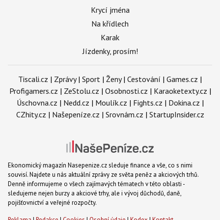
Krycí jména
Na křídlech
Karak
Jízdenky, prosím!
Tiscali.cz
|
Zprávy
|
Sport
|
Ženy
|
Cestování
|
Games.cz
|
Profigamers.cz
|
ZeStolu.cz
|
Osobnosti.cz
|
Karaoketexty.cz
|
Úschovna.cz
|
Nedd.cz
|
Moulík.cz
|
Fights.cz
|
Dokina.cz
|
CZhity.cz
|
Našepeníze.cz
|
Srovnám.cz
|
StartupInsider.cz
Ekonomický magazín Nasepenize.cz sleduje finance a vše, co s nimi
souvisí. Najdete u nás aktuální zprávy ze světa peněz a akciových trhů.
Denně informujeme o všech zajímavých tématech v této oblasti -
sledujeme nejen burzy a akciové trhy, ale i vývoj důchodů, daně,
pojišťovnictví a veřejné rozpočty.
Reklama
|
Redakce
|
Cookies
|
Osobní údaje
|
Kodex
|
Kontakt