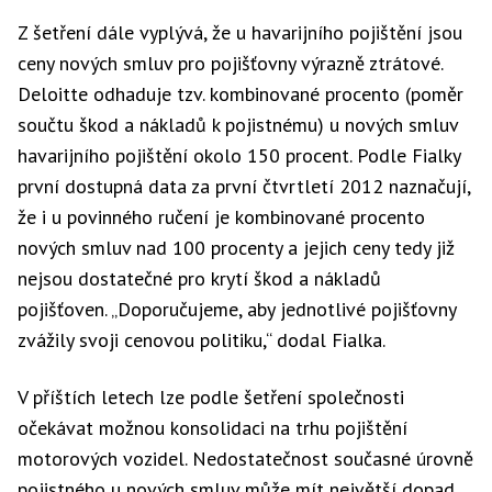
Z šetření dále vyplývá, že u havarijního pojištění jsou
ceny nových smluv pro pojišťovny výrazně ztrátové.
Deloitte odhaduje tzv. kombinované procento (poměr
součtu škod a nákladů k pojistnému) u nových smluv
havarijního pojištění okolo 150 procent. Podle Fialky
první dostupná data za první čtvrtletí 2012 naznačují,
že i u povinného ručení je kombinované procento
nových smluv nad 100 procenty a jejich ceny tedy již
nejsou dostatečné pro krytí škod a nákladů
pojišťoven. „Doporučujeme, aby jednotlivé pojišťovny
zvážily svoji cenovou politiku,“ dodal Fialka.
V příštích letech lze podle šetření společnosti
očekávat možnou konsolidaci na trhu pojištění
motorových vozidel. Nedostatečnost současné úrovně
pojistného u nových smluv může mít největší dopad