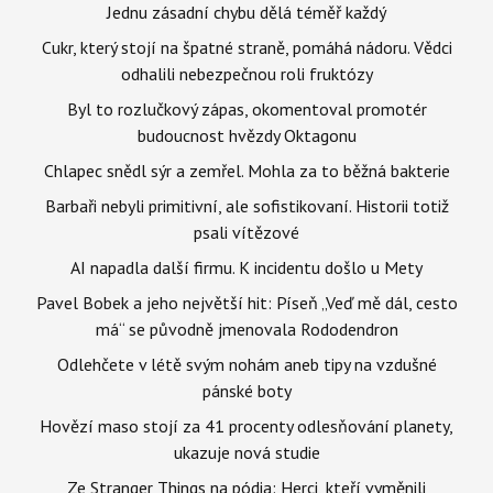
Jednu zásadní chybu dělá téměř každý
Cukr, který stojí na špatné straně, pomáhá nádoru. Vědci
odhalili nebezpečnou roli fruktózy
Byl to rozlučkový zápas, okomentoval promotér
budoucnost hvězdy Oktagonu
Chlapec snědl sýr a zemřel. Mohla za to běžná bakterie
Barbaři nebyli primitivní, ale sofistikovaní. Historii totiž
psali vítězové
AI napadla další firmu. K incidentu došlo u Mety
Pavel Bobek a jeho největší hit: Píseň „Veď mě dál, cesto
má“ se původně jmenovala Rododendron
Odlehčete v létě svým nohám aneb tipy na vzdušné
pánské boty
Hovězí maso stojí za 41 procenty odlesňování planety,
ukazuje nová studie
Ze Stranger Things na pódia: Herci, kteří vyměnili