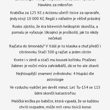
Hawkins za mikrofon
Krabička za 125 Kč z Actionu ušetří tisíce za opraváře,
jindy stojí 10 000 Kč. Regál s nářadím je věčně prázdný
Rusko zjistilo, že éra bitevních helikoptér skončila, a
pomalu je vyřazuje. Ukrajinci je proškolili, jak to nikdy
nečekali
Rajčata do limonády? V Itálii je to klasika a chuť předčí i
citrónovku. Stačí 500 g rajčat a jeden citrón
Kvete i v zimě a stačí mu kousek kořínku. Ptačinec
žabinec je noční můra zahrádkářů, dá se ho ale zbavit
Nejhloupější znamení zvěrokruhu: 4 hlupáci dle
astrologie
Ve vzduchu vydržel jen devět minut. Let Tu-154 se 115
lidmi skončil katastrofou
Maličká knížka po babičce, která vypadá, že se každou
chvíli rozpadne, může mít cenu tisíců korun