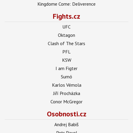
Kingdome Come: Deliverence
Fights.cz
UFC
Oktagon
Clash of The Stars
PFL
KSW
I am Figter
Sumó
Karlos Vémola
Jiří Procházka
Conor McGregor
Osobnosti.cz
Andrej Babiš
Petr Pavel