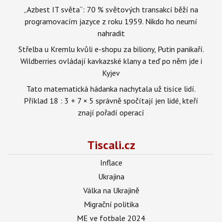
„Azbest IT světa“: 70 % světových transakcí běží na
programovacím jazyce z roku 1959. Nikdo ho neumí
nahradit
Střelba u Kremlu kvůli e-shopu za biliony, Putin panikaří.
Wildberries ovládají kavkazské klany a teď po něm jde i
Kyjev
Tato matematická hádanka nachytala už tisíce lidí.
Příklad 18 : 3 + 7 × 5 správně spočítají jen lidé, kteří
znají pořadí operací
Tiscali.cz
Inflace
Ukrajina
Válka na Ukrajině
Migrační politika
ME ve fotbale 2024