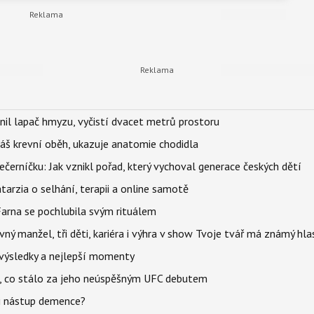
nil lapač hmyzu, vyčistí dvacet metrů prostoru
váš krevní oběh, ukazuje anatomie chodidla
černíčku: Jak vznikl pořad, který vychoval generace českých dětí
Katarzia o selhání, terapii a online samotě
Farna se pochlubila svým rituálem
ný manžel, tři děti, kariéra i výhra v show Tvoje tvář má známý hla
– výsledky a nejlepší momenty
il, co stálo za jeho neúspěšným UFC debutem
li nástup demence?