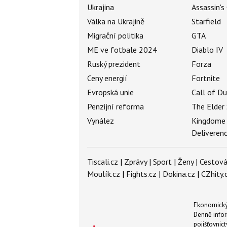
Ukrajina
Assassin's
Válka na Ukrajině
Starfield
Migrační politika
GTA
ME ve fotbale 2024
Diablo IV
Ruský prezident
Forza
Ceny energií
Fortnite
Evropská unie
Call of D
Penzijní reforma
The Elder 
Vynález
Kingdome
Deliveren
Tiscali.cz
|
Zprávy
|
Sport
|
Ženy
|
Cestová
Moulík.cz
|
Fights.cz
|
Dokina.cz
|
CZhity.
Ekonomický 
Denně infor
pojišťovnict