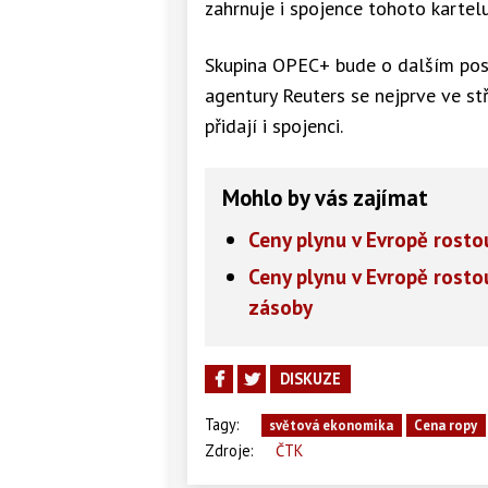
zahrnuje i spojence tohoto kartel
Skupina OPEC+ bude o dalším post
agentury Reuters se nejprve ve st
přidají i spojenci.
Mohlo by vás zajímat
Ceny plynu v Evropě rosto
Ceny plynu v Evropě rostou
zásoby
DISKUZE
Tagy:
světová ekonomika
Cena ropy
Zdroje:
ČTK