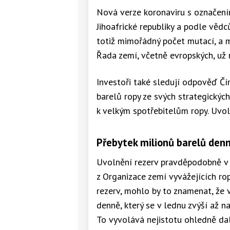
Nová verze koronaviru s označením 
Jihoafrické republiky a podle věd
totiž mimořádný počet mutací, a mo
Řada zemí, včetně evropských, už 
Investoři také sledují odpověď Čí
barelů ropy ze svých strategických
k velkým spotřebitelům ropy. Uvol
Přebytek milionů barelů den
Uvolnění rezerv pravděpodobně v p
z Organizace zemí vyvážejících ro
rezerv, mohlo by to znamenat, že v
denně, který se v lednu zvýší až n
To vyvolává nejistotu ohledně da