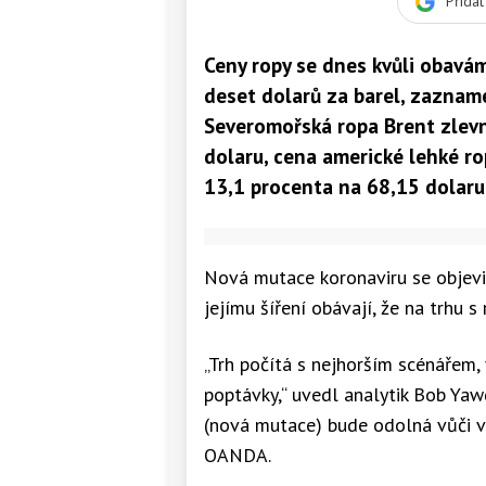
Přida
Ceny ropy se dnes kvůli obavá
deset dolarů za barel, zaznam
Severomořská ropa Brent zlevn
dolaru, cena americké lehké ro
13,1 procenta na 68,15 dolaru 
Nová mutace koronaviru se objevila
jejímu šíření obávají, že na trhu 
„Trh počítá s nejhorším scénářem,
poptávky,“ uvedl analytik Bob Yaw
(nová mutace) bude odolná vůči va
OANDA.