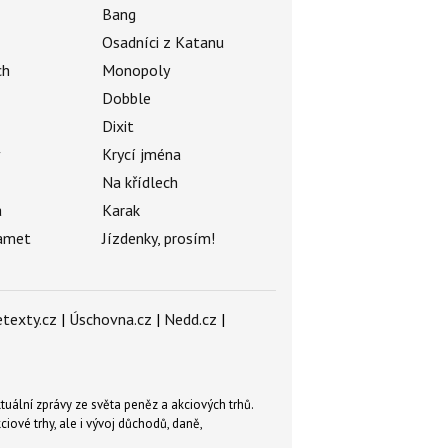
Bang
Osadníci z Katanu
ch
Monopoly
Dobble
Dixit
ý
Krycí jména
Na křídlech
a
Karak
amet
Jízdenky, prosím!
texty.cz
|
Úschovna.cz
|
Nedd.cz
|
tuální zprávy ze světa peněz a akciových trhů.
ové trhy, ale i vývoj důchodů, daně,