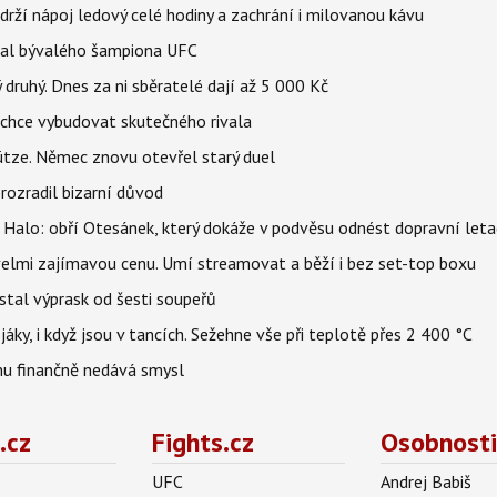
udrží nápoj ledový celé hodiny a zachrání i milovanou kávu
val bývalého šampiona UFC
druhý. Dnes za ni sběratelé dají až 5 000 Kč
n chce vybudovat skutečného rivala
ze. Němec znovu otevřel starý duel
prozradil bizarní důvod
6 Halo: obří Otesánek, který dokáže v podvěsu odnést dopravní let
 velmi zajímavou cenu. Umí streamovat a běží i bez set-top boxu
stal výprask od šesti soupeřů
jáky, i když jsou v tancích. Sežehne vše při teplotě přes 2 400 °C
u finančně nedává smysl
.cz
Fights.cz
Osobnosti
UFC
Andrej Babiš