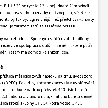
B.1.1.529 se rychle šíří v nejlidnatější provincii
ců jsou dosavadní poznatky o ní znepokojivé. Nese
hla by tak být agresivnější než předchozí varianty.
reaguje zákazem letů ze zasažené oblasti.
ny na rozhodnutí Spojených států uvolnit miliony
 rezerv ve spolupráci s dalšími zeměmi, které patří
nění rezerv má pomoci ke snížení cen.
ně
říštích měsících zvýší nabídku na trhu, uvedl zdroj
pu (OPEC). Pokud by státy pokračovaly v uvolňování
 prosinci bude na trhu přebytek 400 tisíc barelů
a 2,3 milionu a v únoru na 3,7 milionu barelů denně.
lších kroků skupiny OPEC+, která vedle OPEC