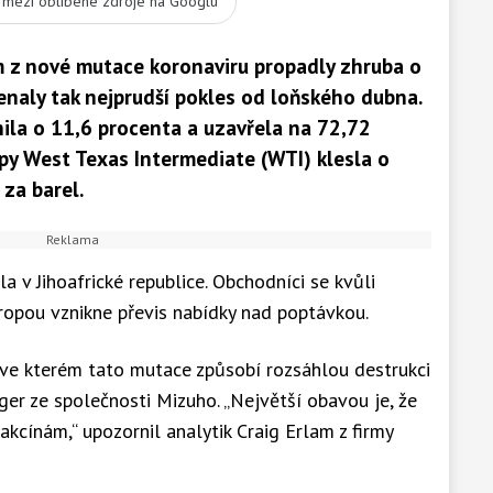
t mezi oblíbené zdroje na Googlu
m z nové mutace koronaviru propadly zhruba o
enaly tak nejprudší pokles od loňského dubna.
ila o 11,6 procenta a uzavřela na 72,72
py West Texas Intermediate (WTI) klesla o
za barel.
 v Jihoafrické republice. Obchodníci se kvůli
s ropou vznikne převis nabídky nad poptávkou.
 ve kterém tato mutace způsobí rozsáhlou destrukci
ger ze společnosti Mizuho. „Největší obavou je, že
kcínám,“ upozornil analytik Craig Erlam z firmy