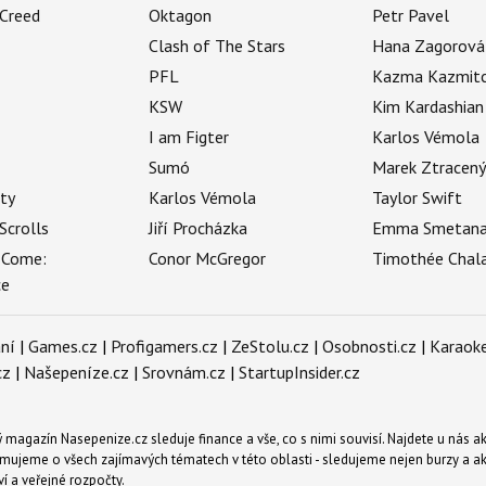
 Creed
Oktagon
Petr Pavel
Clash of The Stars
Hana Zagorová
PFL
Kazma Kazmit
KSW
Kim Kardashian
I am Figter
Karlos Vémola
Sumó
Marek Ztracen
uty
Karlos Vémola
Taylor Swift
Scrolls
Jiří Procházka
Emma Smetan
 Come:
Conor McGregor
Timothée Chal
ce
ní
|
Games.cz
|
Profigamers.cz
|
ZeStolu.cz
|
Osobnosti.cz
|
Karaoke
cz
|
Našepeníze.cz
|
Srovnám.cz
|
StartupInsider.cz
magazín Nasepenize.cz sleduje finance a vše, co s nimi souvisí. Najdete u nás ak
mujeme o všech zajímavých tématech v této oblasti - sledujeme nejen burzy a akci
ví a veřejné rozpočty.