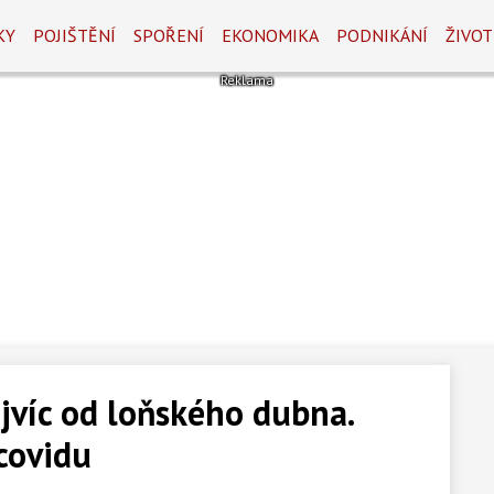
KY
POJIŠTĚNÍ
SPOŘENÍ
EKONOMIKA
PODNIKÁNÍ
ŽIVOT
ejvíc od loňského dubna.
covidu