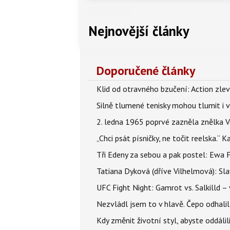
Nejnovější články
Doporučené články
Klid od otravného bzučení: Action zlev
Silně tlumené tenisky mohou tlumit i 
2. ledna 1965 poprvé zazněla znělka Ve
„Chci psát písničky, ne točit reelska.“ 
Tři Edeny za sebou a pak postel: Ewa 
Tatiana Dyková (dříve Vilhelmová): Slav
UFC Fight Night: Gamrot vs. Salkilld 
Nezvládl jsem to v hlavě. Čepo odhal
Kdy změnit životní styl, abyste oddáli