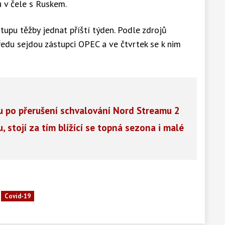
u v čele s Ruskem.
upu těžby jednat příští týden. Podle zdrojů
ředu sejdou zástupci OPEC a ve čtvrtek se k nim
u po přerušení schvalování Nord Streamu 2
, stojí za tím blížící se topná sezona i malé
Covid-19