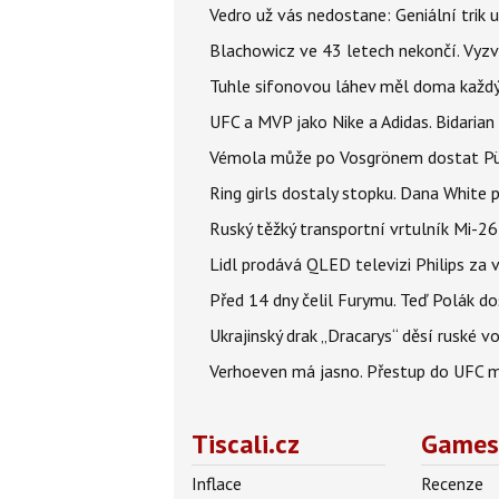
Vedro už vás nedostane: Geniální trik 
Blachowicz ve 43 letech nekončí. Vyz
Tuhle sifonovou láhev měl doma každý 
UFC a MVP jako Nike a Adidas. Bidaria
Vémola může po Vosgrönem dostat Püt
Ring girls dostaly stopku. Dana White 
Ruský těžký transportní vrtulník Mi-2
Lidl prodává QLED televizi Philips za
Před 14 dny čelil Furymu. Teď Polák do
Ukrajinský drak „Dracarys“ děsí ruské vo
Verhoeven má jasno. Přestup do UFC m
Tiscali.cz
Games
Inflace
Recenze