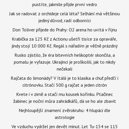
pustíte, jakmile přijde první vedro
Jak se radovat z orchideje celá léta? Selhání má většinou
jediný důvod, radí odborníci
Don Toliver přijede do Prahy: O2 arena ho uvítá v říjnu
Krabička za 125 Kč z Actionu ušetří tisíce za opraváře,
jindy stojí 10 000 Kč. Regál s nářadím je věčně prázdný
Rusko zjistilo, že éra bitevních helikoptér skončila, a
pomalu je vyřazuje. Ukrajinci je proškolili, jak to nikdy
nečekali
Rajčata do limonády? V Itálii je to klasika a chuť předčí i
citrónovku. Stačí 500 g rajčat a jeden citrón
Kvete i v zimě a stačí mu kousek kořínku. Ptačinec
žabinec je noční můra zahrádkářů, dá se ho ale zbavit
Nejhloupější znamení zvěrokruhu: 4 hlupáci dle
astrologie
Ve vzduchu vydržel jen devět minut. Let Tu-154 se 115