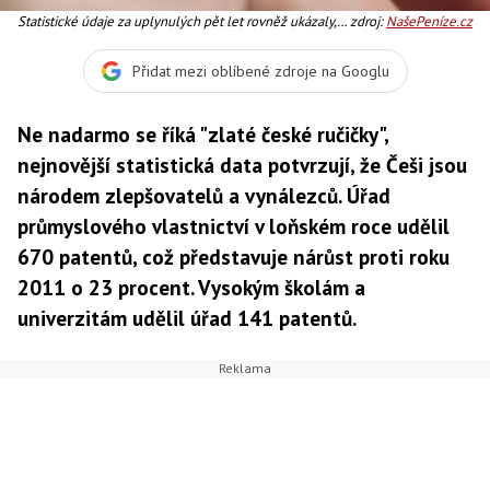
Statistické údaje za uplynulých pět let rovněž ukázaly,
zdroj:
NašePeníze.cz
že si čeští přihlašovatelé postupně uvědomují význam
patentové ochrany. Foto:SXC
Přidat mezi oblíbené zdroje na Googlu
Ne nadarmo se říká "zlaté české ručičky",
nejnovější statistická data potvrzují, že Češi jsou
národem zlepšovatelů a vynálezců. Úřad
průmyslového vlastnictví v loňském roce udělil
670 patentů, což představuje nárůst proti roku
2011 o 23 procent. Vysokým školám a
univerzitám udělil úřad 141 patentů.