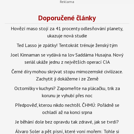
Doporučené články
Hovězí maso stojí za 41 procenty odlesňování planety,
ukazuje nová studie
Ted Lasso je zpátky! Tentokrát trénuje ženský tým
Joel Kinnaman se vydává na lov Saddáma Husajna. Nový
seriál ukáže jednu z největších operací CIA
Černé díry mohou skrývat stopu mimozemské civilizace.
Zachytit ji dokážeme i ze Země
Octomilky v kuchyni? Zapomeňte na plácačku, trik za
korunu je vyhubí přes noc
Předpověď, kterou nikdo nechtěl. ČHMÚ: Pořádně se
ochladí až na konci srpna
Je běhání dole bez opravdu tak zdravé, jak se tvrdí?
Álvaro Soler a pět písní, které voní mořem: Tohle si