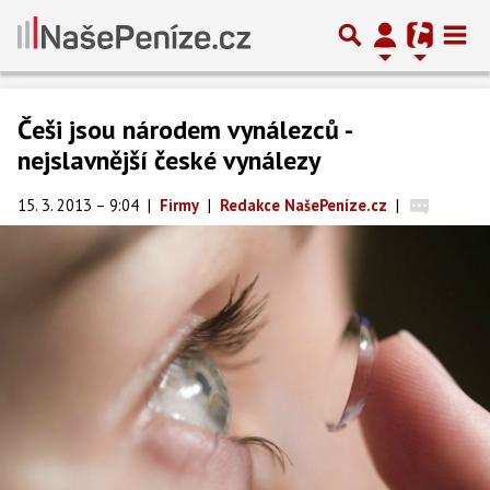
Češi jsou národem vynálezců -
nejslavnější české vynálezy
15. 3. 2013 – 9:04
|
Firmy
|
Redakce NašePeníze.cz
|