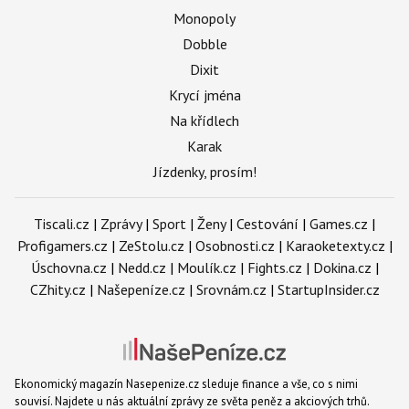
Monopoly
Dobble
Dixit
Krycí jména
Na křídlech
Karak
Jízdenky, prosím!
Tiscali.cz
|
Zprávy
|
Sport
|
Ženy
|
Cestování
|
Games.cz
|
Profigamers.cz
|
ZeStolu.cz
|
Osobnosti.cz
|
Karaoketexty.cz
|
Úschovna.cz
|
Nedd.cz
|
Moulík.cz
|
Fights.cz
|
Dokina.cz
|
CZhity.cz
|
Našepeníze.cz
|
Srovnám.cz
|
StartupInsider.cz
Ekonomický magazín Nasepenize.cz sleduje finance a vše, co s nimi
souvisí. Najdete u nás aktuální zprávy ze světa peněz a akciových trhů.