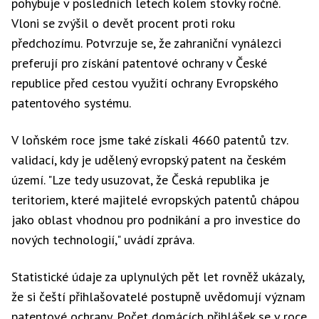
pohybuje v posledních letech kolem stovky ročně.
Vloni se zvýšil o devět procent proti roku
předchozímu. Potvrzuje se, že zahraniční vynálezci
preferují pro získání patentové ochrany v České
republice před cestou využití ochrany Evropského
patentového systému.
V loňském roce jsme také získali 4660 patentů tzv.
validací, kdy je udělený evropský patent na českém
území. "Lze tedy usuzovat, že Česká republika je
teritoriem, které majitelé evropských patentů chápou
jako oblast vhodnou pro podnikání a pro investice do
nových technologií," uvádí zpráva.
Statistické údaje za uplynulých pět let rovněž ukázaly,
že si čeští přihlašovatelé postupně uvědomují význam
patentové ochrany. Počet domácích přihlášek se v roce