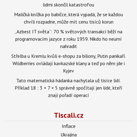
lidmi skončil katastrofou
Maličká knížka po babičce, která vypadá, že se každou
chvíli rozpadne, může mít cenu tisíců korun
„Azbest IT světa“: 70 % světových transakcí běží na
programovacím jazyce z roku 1959. Nikdo ho neumí
nahradit
Střelba u Kremlu kvůli e-shopu za biliony, Putin panikaří.
Wildberries ovládají kavkazské klany a teď po něm jde i
Kyjev
Tato matematická hádanka nachytala už tisíce lidí.
Příklad 18 : 3 + 7 × 5 správně spočítají jen lidé, kteří
znají pořadí operací
Tiscali.cz
Inflace
Ukrajina