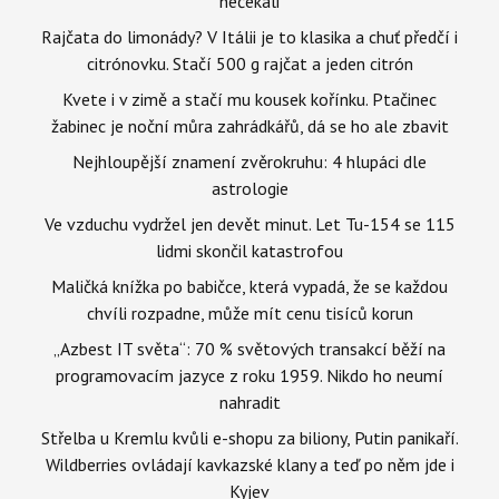
nečekali
Rajčata do limonády? V Itálii je to klasika a chuť předčí i
citrónovku. Stačí 500 g rajčat a jeden citrón
Kvete i v zimě a stačí mu kousek kořínku. Ptačinec
žabinec je noční můra zahrádkářů, dá se ho ale zbavit
Nejhloupější znamení zvěrokruhu: 4 hlupáci dle
astrologie
Ve vzduchu vydržel jen devět minut. Let Tu-154 se 115
lidmi skončil katastrofou
Maličká knížka po babičce, která vypadá, že se každou
chvíli rozpadne, může mít cenu tisíců korun
„Azbest IT světa“: 70 % světových transakcí běží na
programovacím jazyce z roku 1959. Nikdo ho neumí
nahradit
Střelba u Kremlu kvůli e-shopu za biliony, Putin panikaří.
Wildberries ovládají kavkazské klany a teď po něm jde i
Kyjev