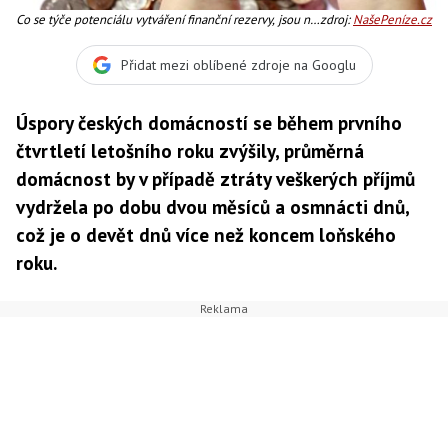
Co se týče potenciálu vytváření finanční rezervy, jsou na
zdroj:
NašePeníze.cz
tom opět nejlépe domácnosti vysokoškoláků, kde jsou
schopni odkládat stranou téměř třetinu příjmů, Foto:SXC
Přidat mezi oblíbené zdroje na Googlu
Úspory českých domácností se během prvního
čtvrtletí letošního roku zvýšily, průměrná
domácnost by v případě ztráty veškerých příjmů
vydržela po dobu dvou měsíců a osmnácti dnů,
což je o devět dnů více než koncem loňského
roku.