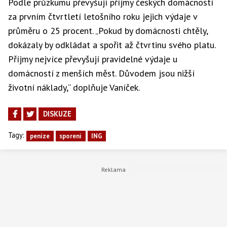
Podle průzkumu převyšují příjmy českých domácností
za prvním čtvrtletí letošního roku jejich výdaje v
průměru o 25 procent. „Pokud by domácnosti chtěly,
dokázaly by odkládat a spořit až čtvrtinu svého platu.
Příjmy nejvíce převyšují pravidelné výdaje u
domácností z menších měst. Důvodem jsou nižší
životní náklady,“ doplňuje Vaníček.
DISKUZE
Tagy:
peníze
sporeni
ING