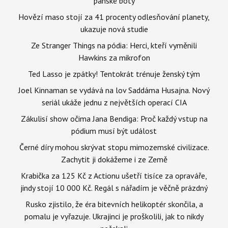
pánské boty
Hovězí maso stojí za 41 procenty odlesňování planety,
ukazuje nová studie
Ze Stranger Things na pódia: Herci, kteří vyměnili
Hawkins za mikrofon
Ted Lasso je zpátky! Tentokrát trénuje ženský tým
Joel Kinnaman se vydává na lov Saddáma Husajna. Nový
seriál ukáže jednu z největších operací CIA
Zákulisí show očima Jana Bendiga: Proč každý vstup na
pódium musí být událost
Černé díry mohou skrývat stopu mimozemské civilizace.
Zachytit ji dokážeme i ze Země
Krabička za 125 Kč z Actionu ušetří tisíce za opraváře,
jindy stojí 10 000 Kč. Regál s nářadím je věčně prázdný
Rusko zjistilo, že éra bitevních helikoptér skončila, a
pomalu je vyřazuje. Ukrajinci je proškolili, jak to nikdy