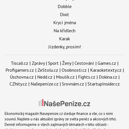
Dobble
Dixit
Krycí jména
Na křídlech
Karak
Jízdenky, prosím!
Tiscali.cz
|
Zprávy
|
Sport
|
Ženy
|
Cestování
|
Games.cz
|
Profigamers.cz
|
ZeStolu.cz
|
Osobnosti.cz
|
Karaoketexty.cz
|
Úschovna.cz
|
Nedd.cz
|
Moulík.cz
|
Fights.cz
|
Dokina.cz
|
CZhity.cz
|
Našepeníze.cz
|
Srovnám.cz
|
StartupInsider.cz
Ekonomický magazín Nasepenize.cz sleduje finance a vše, co s nimi
souvisí. Najdete u nás aktuální zprávy ze světa peněz a akciových trhů.
Denně informujeme o všech zajímavých tématech v této oblasti -