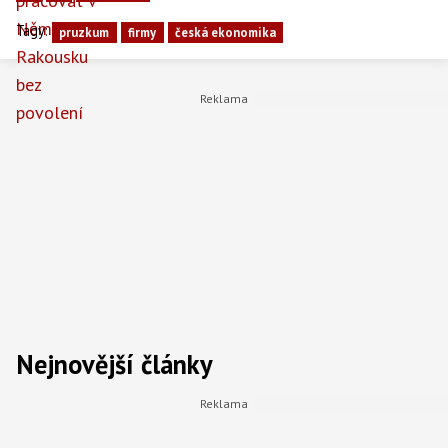
Tagy:
pruzkum
firmy
česká ekonomika
Nejnovější články