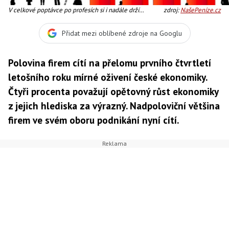
V celkové poptávce po profesích si i nadále drží
zdroj:
NašePeníze.cz
dominantní postavení oblast prodeje a obchodu, Foto:
SXC
Přidat mezi oblíbené zdroje na Googlu
Polovina firem cítí na přelomu prvního čtvrtletí
letošního roku mírné oživení české ekonomiky.
Čtyři procenta považují opětovný růst ekonomiky
z jejich hlediska za výrazný. Nadpoloviční většina
firem ve svém oboru podnikání nyní cítí.