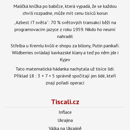
Maličká knížka po babičce, která vypadá, že se každou
chvíli rozpadne, může mít cenu tisíců korun
„Azbest IT světa“: 70 % světových transakcí běží na
programovacím jazyce z roku 1959. Nikdo ho neumí
nahradit
Střelba u Kremlu kvůli e-shopu za biliony, Putin panikaří.
Wildberries ovládají kavkazské klany a teď po něm jde i
Kyjev
Tato matematická hádanka nachytala už tisíce lidí.
Příklad 18 : 3 + 7 × 5 správně spočítají jen lidé, kteří
znají pořadí operací
Tiscali.cz
Inflace
Ukrajina
Válka na Ukrajině