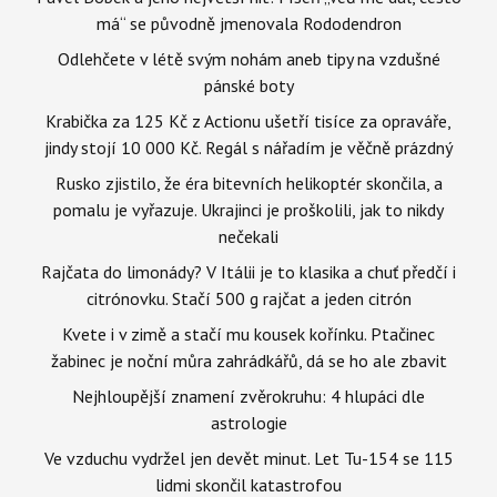
má“ se původně jmenovala Rododendron
Odlehčete v létě svým nohám aneb tipy na vzdušné
pánské boty
Krabička za 125 Kč z Actionu ušetří tisíce za opraváře,
jindy stojí 10 000 Kč. Regál s nářadím je věčně prázdný
Rusko zjistilo, že éra bitevních helikoptér skončila, a
pomalu je vyřazuje. Ukrajinci je proškolili, jak to nikdy
nečekali
Rajčata do limonády? V Itálii je to klasika a chuť předčí i
citrónovku. Stačí 500 g rajčat a jeden citrón
Kvete i v zimě a stačí mu kousek kořínku. Ptačinec
žabinec je noční můra zahrádkářů, dá se ho ale zbavit
Nejhloupější znamení zvěrokruhu: 4 hlupáci dle
astrologie
Ve vzduchu vydržel jen devět minut. Let Tu-154 se 115
lidmi skončil katastrofou