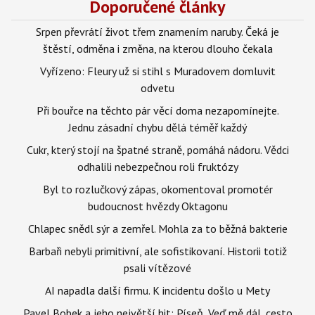
Doporučené články
Srpen převrátí život třem znamením naruby. Čeká je
štěstí, odměna i změna, na kterou dlouho čekala
Vyřízeno: Fleury už si stihl s Muradovem domluvit
odvetu
Při bouřce na těchto pár věcí doma nezapomínejte.
Jednu zásadní chybu dělá téměř každý
Cukr, který stojí na špatné straně, pomáhá nádoru. Vědci
odhalili nebezpečnou roli fruktózy
Byl to rozlučkový zápas, okomentoval promotér
budoucnost hvězdy Oktagonu
Chlapec snědl sýr a zemřel. Mohla za to běžná bakterie
Barbaři nebyli primitivní, ale sofistikovaní. Historii totiž
psali vítězové
AI napadla další firmu. K incidentu došlo u Mety
Pavel Bobek a jeho největší hit: Píseň „Veď mě dál, cesto