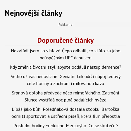
Nejnovější články
Doporučené články
Nezvládl jsem to v hlavě. Čepo odhalil, co stálo za jeho
neúspěšným UFC debutem
Kdy změnit životní styl, abyste oddálili nástup demence?
Vedro už vás nedostane: Geniální trik udrží nápoj ledový
celé hodiny a zachrání i milovanou kávu
Srpnová obloha předvede něco mimořádného. Zatmění
Slunce vystřídá noc plná padajících hvězd
Líbáš jako bůh: Poledňáková dostala stopku, Bartoška
odmítl sportovat a ústřední píseň, která film přerostla
Poslední hodiny Freddieho Mercuryho: Co se skutečně