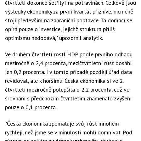
čtvrtletí dokonce šetřily i na potravinách. Celkově jsou
výsledky ekonomiky za první kvartál příznivé, nicméně
stojí především na zahraniční poptávce. Ta domácí se
opírá pouze o investice, jejichž struktura příliš
optimismu nedodává," upozornil analytik.
Ve druhém čtvrtletí rostl HDP podle prvního odhadu
meziročně o 2,4 procenta, mezičtvrtletní růst dosáhl
jen 0,2 procenta. I v tomto případě později úřad data
revidoval, ale k horšímu. Česká ekonomika si ve 2.
čtvrtletí meziročně polepšila o 2,2 procenta, což ve
srovnání s předchozím čtvrtletím znamenalo zvýšení
pouze o 0,1 procenta.
"Česká ekonomika zpomaluje svůj růst mnohem
rychleji, než jsme se v minulosti mohli domnívat. Pod