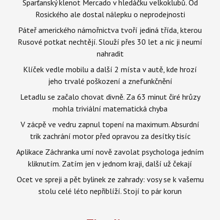
Sparťanský klenot Mercado v hledáčku velkoklubů. Od
Rosického ale dostal nálepku o neprodejnosti
Páteř amerického námořnictva tvoří jediná třída, kterou
Rusové potkat nechtějí. Slouží přes 30 let a nic ji neumí
nahradit
Klíček vedle mobilu a další 2 místa v autě, kde hrozí
jeho trvalé poškození a znefunkčnění
Letadlu se začalo chovat divně. Za 63 minut čiré hrůzy
mohla triviální matematická chyba
V zácpě ve vedru zapnul topení na maximum. Absurdní
trik zachrání motor před opravou za desítky tisíc
Aplikace Záchranka umí nově zavolat psychologa jedním
kliknutím. Zatím jen v jednom kraji, další už čekají
Ocet ve spreji a pět bylinek ze zahrady: vosy se k vašemu
stolu celé léto nepřiblíží. Stojí to pár korun