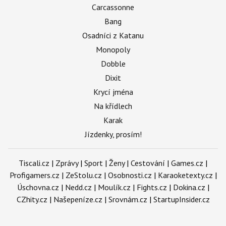
Carcassonne
Bang
Osadníci z Katanu
Monopoly
Dobble
Dixit
Krycí jména
Na křídlech
Karak
Jízdenky, prosím!
Tiscali.cz
|
Zprávy
|
Sport
|
Ženy
|
Cestování
|
Games.cz
|
Profigamers.cz
|
ZeStolu.cz
|
Osobnosti.cz
|
Karaoketexty.cz
|
Úschovna.cz
|
Nedd.cz
|
Moulík.cz
|
Fights.cz
|
Dokina.cz
|
CZhity.cz
|
Našepeníze.cz
|
Srovnám.cz
|
StartupInsider.cz