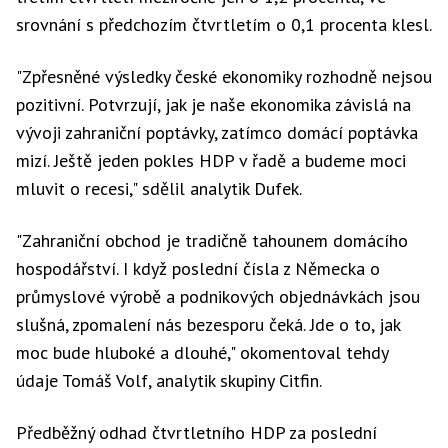
srovnání s předchozím čtvrtletím o 0,1 procenta klesl.
"Zpřesněné výsledky české ekonomiky rozhodně nejsou
pozitivní. Potvrzují, jak je naše ekonomika závislá na
vývoji zahraniční poptávky, zatímco domácí poptávka
mizí. Ještě jeden pokles HDP v řadě a budeme moci
mluvit o recesi," sdělil analytik Dufek.
"Zahraniční obchod je tradičně tahounem domácího
hospodářství. I když poslední čísla z Německa o
průmyslové výrobě a podnikových objednávkách jsou
slušná, zpomalení nás bezesporu čeká. Jde o to, jak
moc bude hluboké a dlouhé," okomentoval tehdy
údaje Tomáš Volf, analytik skupiny Citfin.
Předběžný odhad čtvrtletního HDP za poslední