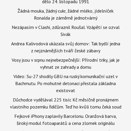
dělo 24. listopadu 1991
Žádná mouka, žádný cukr, žádné mléko, jídelníček
Ronalda je záměrně jednotvárný
Nezápasím v Clashi, zdůraznil Roušal. Vzápětí se ozval
Sivák
Andrea Kalivodová ukázala svůj domov: Tak bydlí jedna
z nejznámějších tváří české zábavy
Vosy jsou v srpnu nejnebezpečnější: Přírodní triky, jak je
vyhnat ze zahrady a domu
Video: Su-27 shodily GBU na ruský komunikační uzel v
Bachmutu. Po mohutné detonaci přestala základna
existovat
Důchodce vydělával 225 tisíc Kč měsíčně pronájmem
vlastního pozemku řidičům. Teď ho kvůli tomu čeká soud
Fejkové iPhony zaplavily Barcelonu. Oranžová barva,
široký modul fotoaparátů a cena zlomek originálu