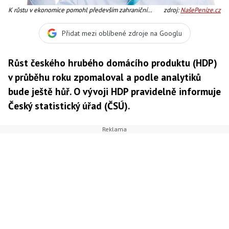
K růstu v ekonomice pomohl především zahraniční
zdroj:
NašePeníze.cz
obchod a investice, Foto:SXC
Přidat mezi oblíbené zdroje na Googlu
Růst českého hrubého domácího produktu (HDP)
v průběhu roku zpomaloval a podle analytiků
bude ještě hůř. O vývoji HDP pravidelně informuje
Český statistický úřad (ČSÚ).