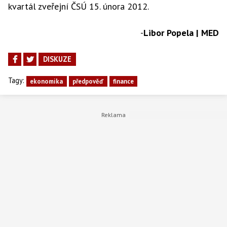
kvartál zveřejní ČSÚ 15. února 2012.
-
Libor Popela | MED
DISKUZE
Tagy:
ekonomika
předpověď
finance