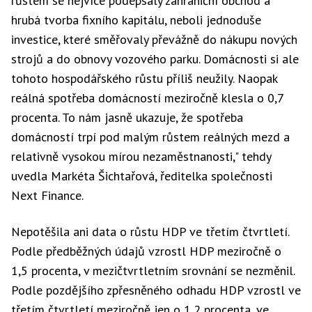
růstem se nejvíce podepsaly zahraniční obchod a
hrubá tvorba fixního kapitálu, neboli jednoduše
investice, které směřovaly převážně do nákupu nových
strojů a do obnovy vozového parku. Domácnosti si ale
tohoto hospodářského růstu příliš neužily. Naopak
reálná spotřeba domácností meziročně klesla o 0,7
procenta. To nám jasně ukazuje, že spotřeba
domácností trpí pod malým růstem reálných mezd a
relativně vysokou mírou nezaměstnanosti," tehdy
uvedla Markéta Šichtařová, ředitelka společnosti
Next Finance.
Nepotěšila ani data o růstu HDP ve třetím čtvrtletí.
Podle předběžných údajů vzrostl HDP meziročně o
1,5 procenta, v mezičtvrtletním srovnání se nezměnil.
Podle pozdějšího zpřesněného odhadu HDP vzrostl ve
třetím čtvrtletí meziročně jen o 1,2 procenta, ve