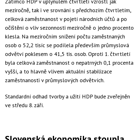
Zatímco HDP v uplynulém čtvrtletí vzrostl jak
meziročně, tak i ve srovnání s předchozím čtvrtletím,
celková zaměstnanost v pojetí národních účtů a po
očištění o vliv sezonnosti meziročně o jedno procento
klesla. Na meziročním snížení počtu zaměstnaných
osob o 52,2 tisíc se podílela především průmyslová
odvětví poklesem o 41,5 tis. osob. Oproti 1. čtvrtletí
byla celková zaměstnanost o nepatrných 0,1 procenta
vyšší, a to hlavně vlivem aktuální stabilizace
zaměstnanosti v průmyslových odvětvích.
Standardní odhad tvorby a užití HDP bude zveřejněn
ve středu 8. září.
Slovenská ekonomika stoupla