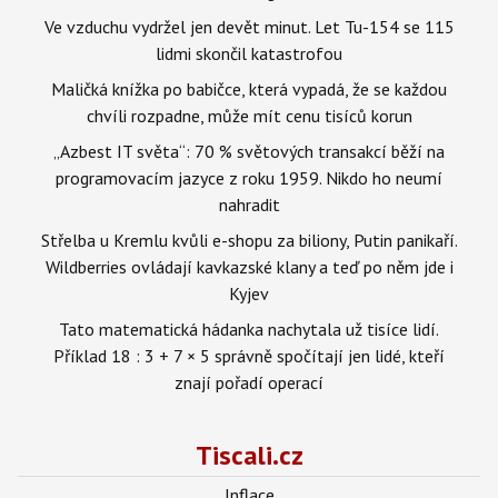
Ve vzduchu vydržel jen devět minut. Let Tu-154 se 115
lidmi skončil katastrofou
Maličká knížka po babičce, která vypadá, že se každou
chvíli rozpadne, může mít cenu tisíců korun
„Azbest IT světa“: 70 % světových transakcí běží na
programovacím jazyce z roku 1959. Nikdo ho neumí
nahradit
Střelba u Kremlu kvůli e-shopu za biliony, Putin panikaří.
Wildberries ovládají kavkazské klany a teď po něm jde i
Kyjev
Tato matematická hádanka nachytala už tisíce lidí.
Příklad 18 : 3 + 7 × 5 správně spočítají jen lidé, kteří
znají pořadí operací
Tiscali.cz
Inflace