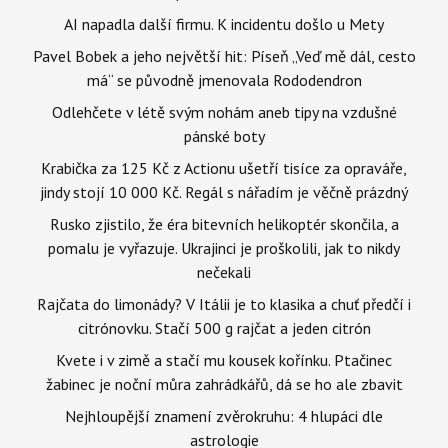
AI napadla další firmu. K incidentu došlo u Mety
Pavel Bobek a jeho největší hit: Píseň „Veď mě dál, cesto
má“ se původně jmenovala Rododendron
Odlehčete v létě svým nohám aneb tipy na vzdušné
pánské boty
Krabička za 125 Kč z Actionu ušetří tisíce za opraváře,
jindy stojí 10 000 Kč. Regál s nářadím je věčně prázdný
Rusko zjistilo, že éra bitevních helikoptér skončila, a
pomalu je vyřazuje. Ukrajinci je proškolili, jak to nikdy
nečekali
Rajčata do limonády? V Itálii je to klasika a chuť předčí i
citrónovku. Stačí 500 g rajčat a jeden citrón
Kvete i v zimě a stačí mu kousek kořínku. Ptačinec
žabinec je noční můra zahrádkářů, dá se ho ale zbavit
Nejhloupější znamení zvěrokruhu: 4 hlupáci dle
astrologie