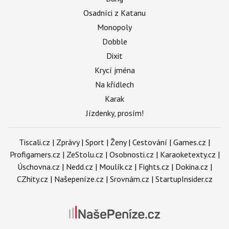
Osadníci z Katanu
Monopoly
Dobble
Dixit
Krycí jména
Na křídlech
Karak
Jízdenky, prosím!
Tiscali.cz
|
Zprávy
|
Sport
|
Ženy
|
Cestování
|
Games.cz
|
Profigamers.cz
|
ZeStolu.cz
|
Osobnosti.cz
|
Karaoketexty.cz
|
Úschovna.cz
|
Nedd.cz
|
Moulík.cz
|
Fights.cz
|
Dokina.cz
|
CZhity.cz
|
Našepeníze.cz
|
Srovnám.cz
|
StartupInsider.cz