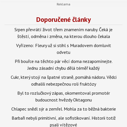
Doporučené články
Srpen převrátí život třem znamením naruby. Čeká je
štěstí, odměna i změna, na kterou dlouho čekala
Vyřízeno: Fleury už si stihl s Muradovem domluvit
odvetu
Při bouřce na těchto pár věcí doma nezapomínejte.
Jednu zásadní chybu dělá téměř každý
Cukr, který stojí na špatné straně, pomáhá nádoru. Vědci
odhalili nebezpečnou roli fruktózy
Byl to rozlučkový zápas, okomentoval promotér
budoucnost hvězdy Oktagonu
Chlapec snědl sýr a zemřel. Mohla za to běžná bakterie
Barbaři nebyli primitivní, ale sofistikovaní. Historii totiž
psali vítězové