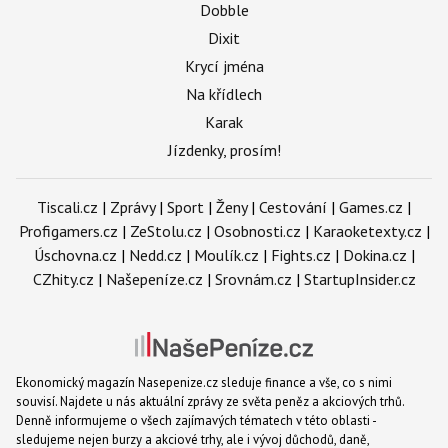
Dobble
Dixit
Krycí jména
Na křídlech
Karak
Jízdenky, prosím!
Tiscali.cz
|
Zprávy
|
Sport
|
Ženy
|
Cestování
|
Games.cz
|
Profigamers.cz
|
ZeStolu.cz
|
Osobnosti.cz
|
Karaoketexty.cz
|
Úschovna.cz
|
Nedd.cz
|
Moulík.cz
|
Fights.cz
|
Dokina.cz
|
CZhity.cz
|
Našepeníze.cz
|
Srovnám.cz
|
StartupInsider.cz
Ekonomický magazín Nasepenize.cz sleduje finance a vše, co s nimi
souvisí. Najdete u nás aktuální zprávy ze světa peněz a akciových trhů.
Denně informujeme o všech zajímavých tématech v této oblasti -
sledujeme nejen burzy a akciové trhy, ale i vývoj důchodů, daně,