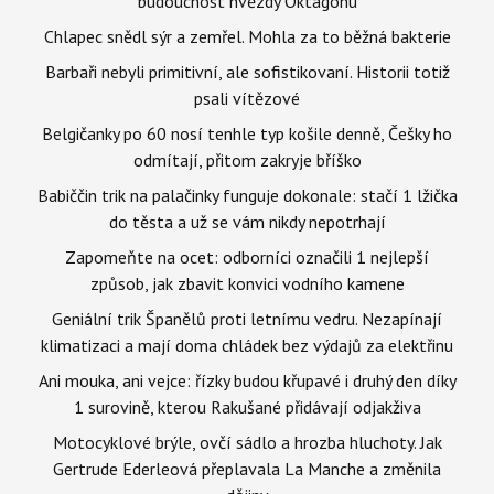
budoucnost hvězdy Oktagonu
Chlapec snědl sýr a zemřel. Mohla za to běžná bakterie
Barbaři nebyli primitivní, ale sofistikovaní. Historii totiž
psali vítězové
Belgičanky po 60 nosí tenhle typ košile denně, Češky ho
odmítají, přitom zakryje bříško
Babiččin trik na palačinky funguje dokonale: stačí 1 lžička
do těsta a už se vám nikdy nepotrhají
Zapomeňte na ocet: odborníci označili 1 nejlepší
způsob, jak zbavit konvici vodního kamene
Geniální trik Španělů proti letnímu vedru. Nezapínají
klimatizaci a mají doma chládek bez výdajů za elektřinu
Ani mouka, ani vejce: řízky budou křupavé i druhý den díky
1 surovině, kterou Rakušané přidávají odjakživa
Motocyklové brýle, ovčí sádlo a hrozba hluchoty. Jak
Gertrude Ederleová přeplavala La Manche a změnila