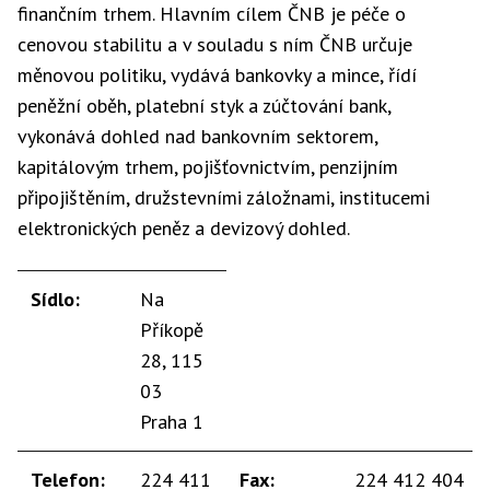
finančním trhem. Hlavním cílem ČNB je péče o
cenovou stabilitu a v souladu s ním ČNB určuje
měnovou politiku, vydává bankovky a mince, řídí
peněžní oběh, platební styk a zúčtování bank,
vykonává dohled nad bankovním sektorem,
kapitálovým trhem, pojišťovnictvím, penzijním
připojištěním, družstevními záložnami, institucemi
elektronických peněz a devizový dohled.
Sídlo:
Na
Příkopě
28, 115
03
Praha 1
Telefon:
224 411
Fax:
224 412 404