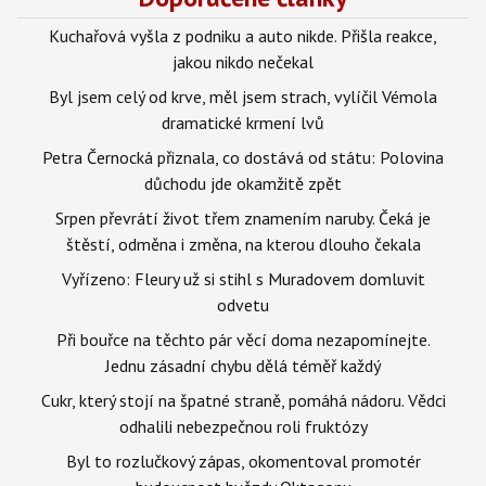
Kuchařová vyšla z podniku a auto nikde. Přišla reakce,
jakou nikdo nečekal
Byl jsem celý od krve, měl jsem strach, vylíčil Vémola
dramatické krmení lvů
Petra Černocká přiznala, co dostává od státu: Polovina
důchodu jde okamžitě zpět
Srpen převrátí život třem znamením naruby. Čeká je
štěstí, odměna i změna, na kterou dlouho čekala
Vyřízeno: Fleury už si stihl s Muradovem domluvit
odvetu
Při bouřce na těchto pár věcí doma nezapomínejte.
Jednu zásadní chybu dělá téměř každý
Cukr, který stojí na špatné straně, pomáhá nádoru. Vědci
odhalili nebezpečnou roli fruktózy
Byl to rozlučkový zápas, okomentoval promotér