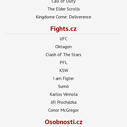
Call of Duty
The Elder Scrolls
Kingdome Come: Deliverence
Fights.cz
UFC
Oktagon
Clash of The Stars
PFL
KSW
I am Figter
Sumó
Karlos Vémola
Jiří Procházka
Conor McGregor
Osobnosti.cz