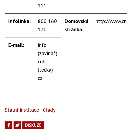
111
Infolinka:
800 160
Domovská
http://www.cnb.
170
stránka:
E-mail:
info
(zavináč)
cnb
(tečka)
cz
Státní instituce - úřady
DISKUZE