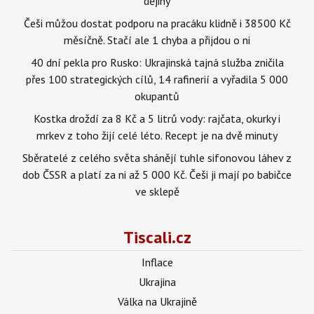
dějiny
Češi můžou dostat podporu na pracáku klidně i 38500 Kč
měsíčně. Stačí ale 1 chyba a přijdou o ni
40 dní pekla pro Rusko: Ukrajinská tajná služba zničila
přes 100 strategických cílů, 14 rafinerií a vyřadila 5 000
okupantů
Kostka droždí za 8 Kč a 5 litrů vody: rajčata, okurky i
mrkev z toho žijí celé léto. Recept je na dvě minuty
Sběratelé z celého světa shánějí tuhle sifonovou láhev z
dob ČSSR a platí za ni až 5 000 Kč. Češi ji mají po babičce
ve sklepě
Tiscali.cz
Inflace
Ukrajina
Válka na Ukrajině