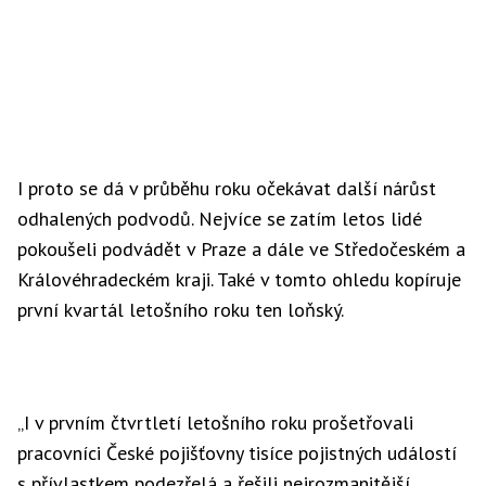
I proto se dá v průběhu roku očekávat další nárůst
odhalených podvodů. Nejvíce se zatím letos lidé
pokoušeli podvádět v Praze a dále ve Středočeském a
Královéhradeckém kraji. Také v tomto ohledu kopíruje
první kvartál letošního roku ten loňský.
„I v prvním čtvrtletí letošního roku prošetřovali
pracovníci České pojišťovny tisíce pojistných událostí
s přívlastkem podezřelá a řešili nejrozmanitější