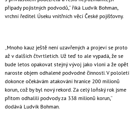
případy pojistných podvodů,“ říká Ludvík Bohman,
vrchní ředitel Úseku vnitřních věcí České pojišťovny.
„Mnoho kauz ještě není uzavřených a projeví se proto
až v dalších čtvrtletích. Už teď to ale vypadá, že se
bude letos opakovat stejný vývoj jako vloni a že opět
naroste objem odhalené podvodné činnosti. V pololetí
dokonce očekávám atakování hranice 200 milionů
korun, což by byl nový rekord. Za celý loňský rok jsme
přitom odhalili podvody za 338 milionů korun,“
dodává Ludvík Bohman.