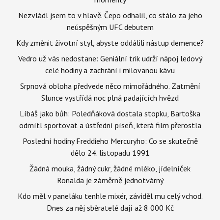
Nezvládl jsem to v hlavě. Čepo odhalil, co stálo za jeho
neúspěšným UFC debutem
Kdy změnit životní styl, abyste oddálili nástup demence?
Vedro už vás nedostane: Geniální trik udrží nápoj ledový
celé hodiny a zachrání i milovanou kávu
Srpnová obloha předvede něco mimořádného. Zatmění
Slunce vystřídá noc plná padajících hvězd
Líbáš jako bůh: Poledňáková dostala stopku, Bartoška
odmítl sportovat a ústřední píseň, která film přerostla
Poslední hodiny Freddieho Mercuryho: Co se skutečně
dělo 24. listopadu 1991
Žádná mouka, žádný cukr, žádné mléko, jídelníček
Ronalda je záměrně jednotvárný
Kdo měl v paneláku tenhle mixér, záviděl mu celý vchod.
Dnes za něj sběratelé dají až 8 000 Kč