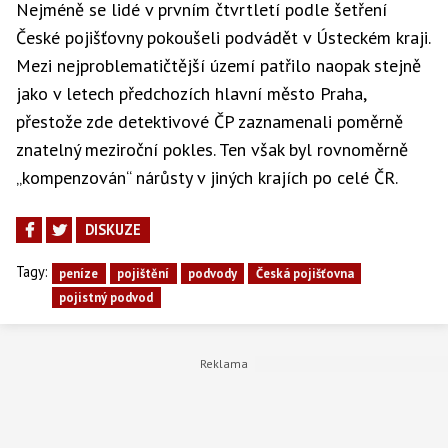
Nejméně se lidé v prvním čtvrtletí podle šetření
České pojišťovny pokoušeli podvádět v Ústeckém kraji.
Mezi nejproblematičtější území patřilo naopak stejně
jako v letech předchozích hlavní město Praha,
přestože zde detektivové ČP zaznamenali poměrně
znatelný meziroční pokles. Ten však byl rovnoměrně
„kompenzován“ nárůsty v jiných krajích po celé ČR.
DISKUZE
Tagy:
peníze
pojištění
podvody
Česká pojišťovna
pojistný podvod