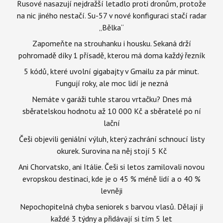
Rusové nasazují nejdražší letadlo proti dronům, protože
na nic jiného nestačí. Su-57 v nové konfiguraci stačí radar
„Bělka“
Zapomeňte na strouhanku i housku. Sekaná drží
pohromadě díky 1 přísadě, kterou má doma každý řezník
5 kódů, které uvolní gigabajty v Gmailu za pár minut.
Fungují roky, ale moc lidí je nezná
Nemáte v garáži tuhle starou vrtačku? Dnes má
sběratelskou hodnotu až 10 000 Kč a sběratelé po ní
lační
Češi objevili geniální výluh, který zachrání schnoucí listy
okurek. Surovina na něj stojí 5 Kč
Ani Chorvatsko, ani Itálie. Češi si letos zamilovali novou
evropskou destinaci, kde je o 45 % méně lidí a o 40 %
levněji
Nepochopitelná chyba seniorek s barvou vlasů. Dělají ji
každé 3 týdny a přidávají si tím 5 let