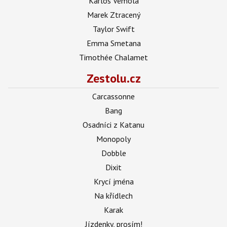
Karlos Vémola
Marek Ztracený
Taylor Swift
Emma Smetana
Timothée Chalamet
Zestolu.cz
Carcassonne
Bang
Osadníci z Katanu
Monopoly
Dobble
Dixit
Krycí jména
Na křídlech
Karak
Jízdenky, prosím!