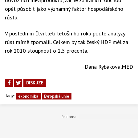
dovozních meziproduktů, začne zahraniční obchod
opět působit jako významný faktor hospodářského
růstu.
V posledním čtvrtletí letošního roku podle analýzy
růst mírně zpomalil. Celkem by tak český HDP měl za
rok 2010 stoupnout o 2,5 procenta.
-Dana Rybáková,MED
DISKUZE
Tagy:
ekonomika
Evropská unie