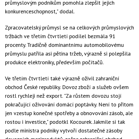
průmyslovým podnikům pomohla zlepšit jejich
konkurenceschopnost," dodal.
Zpracovatelský průmysl se na celkových průmyslových
tržbách ve třetím čtvrtletí podílel bezmála 91
procenty. Tradičně dominantnímu automobilovému
průmyslu patřila asi pětina tržeb, výrazně si polepšila
produkce elektroniky, především počítačů.
Ve třetím čtvrtletí také výrazně oživil zahraniční
obchod České republiky. Dovoz zboží a služeb ovšem
rostl rychleji než export. "Za růstem dovozu stojí
pokračující oživování domácí poptávky. Není to přitom
jen vzestup konečné spotřeby a obnovování zásob, ale
rostou i investice," podotkl Kocourek. Jakmile si tak
podle ministra podniky vytvoří dostatečné zásoby