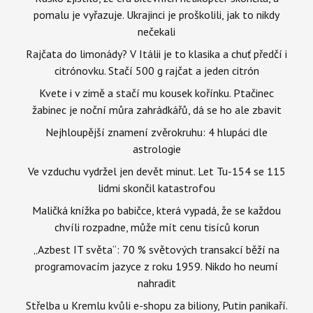
pomalu je vyřazuje. Ukrajinci je proškolili, jak to nikdy
nečekali
Rajčata do limonády? V Itálii je to klasika a chuť předčí i
citrónovku. Stačí 500 g rajčat a jeden citrón
Kvete i v zimě a stačí mu kousek kořínku. Ptačinec
žabinec je noční můra zahrádkářů, dá se ho ale zbavit
Nejhloupější znamení zvěrokruhu: 4 hlupáci dle
astrologie
Ve vzduchu vydržel jen devět minut. Let Tu-154 se 115
lidmi skončil katastrofou
Maličká knížka po babičce, která vypadá, že se každou
chvíli rozpadne, může mít cenu tisíců korun
„Azbest IT světa“: 70 % světových transakcí běží na
programovacím jazyce z roku 1959. Nikdo ho neumí
nahradit
Střelba u Kremlu kvůli e-shopu za biliony, Putin panikaří.