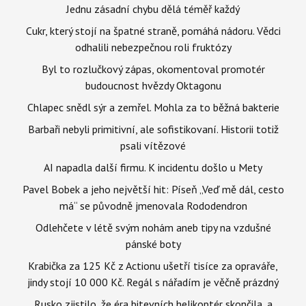
Jednu zásadní chybu dělá téměř každý
Cukr, který stojí na špatné straně, pomáhá nádoru. Vědci
odhalili nebezpečnou roli fruktózy
Byl to rozlučkový zápas, okomentoval promotér
budoucnost hvězdy Oktagonu
Chlapec snědl sýr a zemřel. Mohla za to běžná bakterie
Barbaři nebyli primitivní, ale sofistikovaní. Historii totiž
psali vítězové
AI napadla další firmu. K incidentu došlo u Mety
Pavel Bobek a jeho největší hit: Píseň „Veď mě dál, cesto
má“ se původně jmenovala Rododendron
Odlehčete v létě svým nohám aneb tipy na vzdušné
pánské boty
Krabička za 125 Kč z Actionu ušetří tisíce za opraváře,
jindy stojí 10 000 Kč. Regál s nářadím je věčně prázdný
Rusko zjistilo, že éra bitevních helikoptér skončila, a