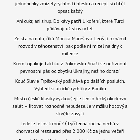
jednohubky zmizely rychlostí blesku a recept si chtěl
opsat každý
Ani cukr, ani sirup. Do kávy patří 1 koření, které Turci
přidávají už stovky let
Ze sta na nulu, říká Monika Marešová. Leoš jí oznámil
rozvod v těhotenství, pak podle ní mizel na dny k
milence
Kreml opakuje taktiku z Pokrovsku. Snaží se odříznout
pevnostní pás od zbytku Ukrajiny, než ho dorazí
Kouč Slavie Trpišovský pošilhává po dalších posilách.
Vyhlédl si africké rychlíky z Baníku
Místo české klasiky vyzkoušejte tento řecký okurkový
salát – litovat rozhodně nebudete. Je v mžiku hotový a
skvěle zasytí
Jedete letos k moři? Čtyřčlenná rodina nechá v
chorvatské restauraci přes 2 000 Kč za jednu večeři