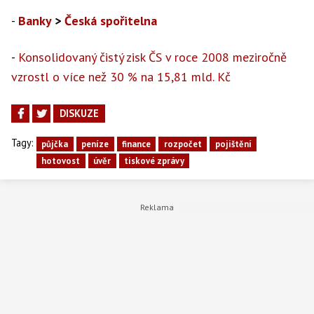
-
Banky
>
Česká spořitelna
-
Konsolidovaný čistý zisk ČS v roce 2008 meziročně
vzrostl o více než 30 % na 15,81 mld. Kč
DISKUZE
Tagy:
půjčka
peníze
finance
rozpočet
pojištění
hotovost
úvěr
tiskové zprávy