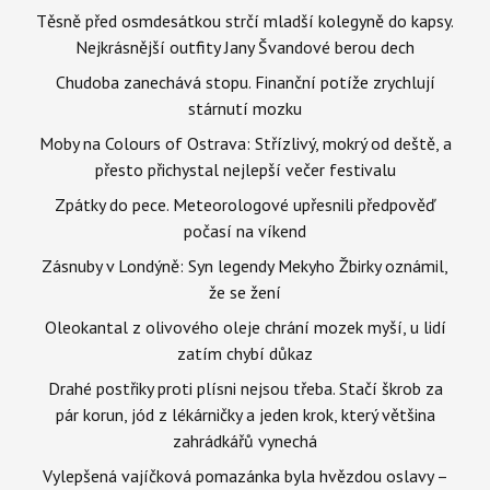
Těsně před osmdesátkou strčí mladší kolegyně do kapsy.
Nejkrásnější outfity Jany Švandové berou dech
Chudoba zanechává stopu. Finanční potíže zrychlují
stárnutí mozku
Moby na Colours of Ostrava: Střízlivý, mokrý od deště, a
přesto přichystal nejlepší večer festivalu
Zpátky do pece. Meteorologové upřesnili předpověď
počasí na víkend
Zásnuby v Londýně: Syn legendy Mekyho Žbirky oznámil,
že se žení
Oleokantal z olivového oleje chrání mozek myší, u lidí
zatím chybí důkaz
Drahé postřiky proti plísni nejsou třeba. Stačí škrob za
pár korun, jód z lékárničky a jeden krok, který většina
zahrádkářů vynechá
Vylepšená vajíčková pomazánka byla hvězdou oslavy –