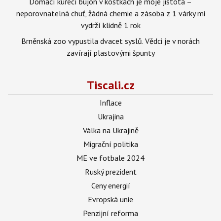
Domácí kuřecí bujon v kostkách je moje jistota –
neporovnatelná chuť, žádná chemie a zásoba z 1 várky mi
vydrží klidně 1 rok
Brněnská zoo vypustila dvacet syslů. Vědci je v norách
zavírají plastovými špunty
Tiscali.cz
Inflace
Ukrajina
Válka na Ukrajině
Migrační politika
ME ve fotbale 2024
Ruský prezident
Ceny energií
Evropská unie
Penzijní reforma