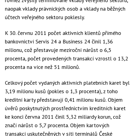
rovněž zvýšily termínované vklady veřejného sektoru,
naopak vklady právnických osob a vklady na běžných
účtech veřejného sektoru poklesly.
K 30. červnu 2011 počet aktivních klientů přímého
bankovnictví Servis 24 a Business 24 činil 1,36
milionu, což přestavuje meziroční nárůst o 6,5
procenta, počet provedených transakcí vzrostl o 13,2
procenta na více než 51 milionů.
Celkový počet vydaných aktivních platebních karet byl
3,19 milionu kusů (pokles o 1,3 procenta), z toho
kreditní karty představují 0,41 milionu kusů. Objem
úvěrů poskytnutých prostřednictvím kreditních karet
ke konci června 2011 činil 5,32 miliardy korun, což
značí nárůst o 5,7 procenta. Objem kartových
transakcí uskutečněných v síti terminálů České