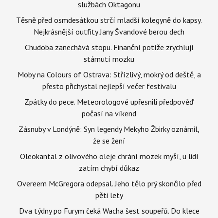
službách Oktagonu
Těsně před osmdesátkou strčí mladší kolegyně do kapsy.
Nejkrásnější outfity Jany Švandové berou dech
Chudoba zanechává stopu. Finanční potíže zrychlují
stárnutí mozku
Moby na Colours of Ostrava: Střízlivý, mokrý od deště, a
přesto přichystal nejlepší večer festivalu
Zpátky do pece. Meteorologové upřesnili předpověď
počasí na víkend
Zásnuby v Londýně: Syn legendy Mekyho Žbirky oznámil,
že se žení
Oleokantal z olivového oleje chrání mozek myší, u lidí
zatím chybí důkaz
Overeem McGregora odepsal. Jeho tělo prý skončilo před
pěti lety
Dva týdny po Furym čeká Wacha šest soupeřů. Do klece