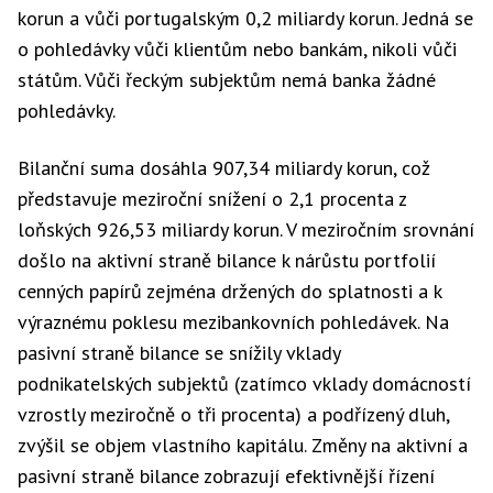
korun a vůči portugalským 0,2 miliardy korun. Jedná se
o pohledávky vůči klientům nebo bankám, nikoli vůči
státům. Vůči řeckým subjektům nemá banka žádné
pohledávky.
Bilanční suma dosáhla 907,34 miliardy korun, což
představuje meziroční snížení o 2,1 procenta z
loňských 926,53 miliardy korun. V meziročním srovnání
došlo na aktivní straně bilance k nárůstu portfolií
cenných papírů zejména držených do splatnosti a k
výraznému poklesu mezibankovních pohledávek. Na
pasivní straně bilance se snížily vklady
podnikatelských subjektů (zatímco vklady domácností
vzrostly meziročně o tři procenta) a podřízený dluh,
zvýšil se objem vlastního kapitálu. Změny na aktivní a
pasivní straně bilance zobrazují efektivnější řízení