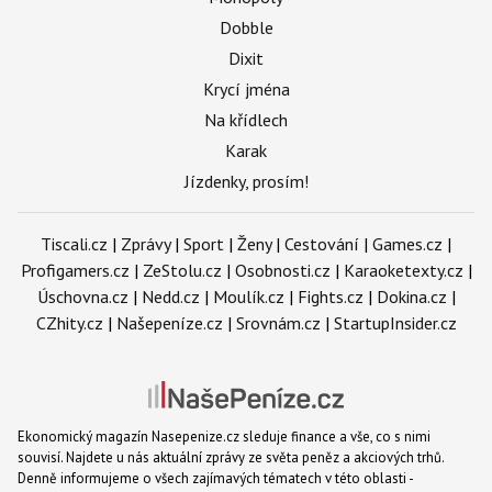
Dobble
Dixit
Krycí jména
Na křídlech
Karak
Jízdenky, prosím!
Tiscali.cz
|
Zprávy
|
Sport
|
Ženy
|
Cestování
|
Games.cz
|
Profigamers.cz
|
ZeStolu.cz
|
Osobnosti.cz
|
Karaoketexty.cz
|
Úschovna.cz
|
Nedd.cz
|
Moulík.cz
|
Fights.cz
|
Dokina.cz
|
CZhity.cz
|
Našepeníze.cz
|
Srovnám.cz
|
StartupInsider.cz
Ekonomický magazín Nasepenize.cz sleduje finance a vše, co s nimi
souvisí. Najdete u nás aktuální zprávy ze světa peněz a akciových trhů.
Denně informujeme o všech zajímavých tématech v této oblasti -