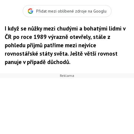
srovnání se světem, není zase tak velký. Výše státního
důchodu se navíc liší výrazně méně než u mezd (platů).
Přidat mezi oblíbené zdroje na Googlu
Český průběžný systém, i přes rozhodnutí Ústavního
soudu, který nepatrně vychýlil váhy ve pros
I když se nůžky mezi chudými a bohatými lidmi v
ČR po roce 1989 výrazně otevřely, stále z
pohledu příjmů patříme mezi nejvíce
rovnostářské státy světa. Ještě větší rovnost
panuje v případě důchodů.