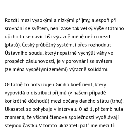
Rozdíl mezi vysokými a nízkými příjmy, alespoň při
srovnání se světem, není zase tak velký. Výše státního
důchodu se navíc liší výrazně méně než u mezd
(platů). Český průběžný systém, i přes rozhodnutí
Ústavního soudu, který nepatrně vychýlil váhy ve
prospěch zásluhovosti, je v porovnání se světem
(zejména vyspělými zeměmi) výrazně solidární.
Ostatně to potvrzuje i Giniho koeficient, který
vypovídá o distribuci příjmů (v našem případě
konkrétně důchodů) mezi občany daného státu (trhu).
Ukazatel se pohybuje v intervalu 0 až 1, přičemž nula
znamená, že všichni členové společnosti vydělávají
stejnou částku. V tomto ukazateli patříme mezi tři