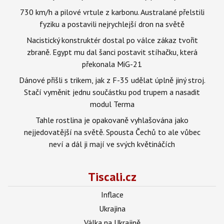
730 km/h a pilové vrtule z karbonu. Australané přelstili
fyziku a postavili nejrychlejší dron na světě
Nacistický konstruktér dostal po válce zákaz tvořit
zbraně. Egypt mu dal šanci postavit stíhačku, která
překonala MiG-21
Dánové přišli s trikem, jak z F-35 udělat úplně jiný stroj.
Stačí vyměnit jednu součástku pod trupem a nasadit
modul Terma
Tahle rostlina je opakovaně vyhlašována jako
nejjedovatější na světě. Spousta Čechů to ale vůbec
neví a dál ji mají ve svých květináčích
Tiscali.cz
Inflace
Ukrajina
Válka na Ukrajině