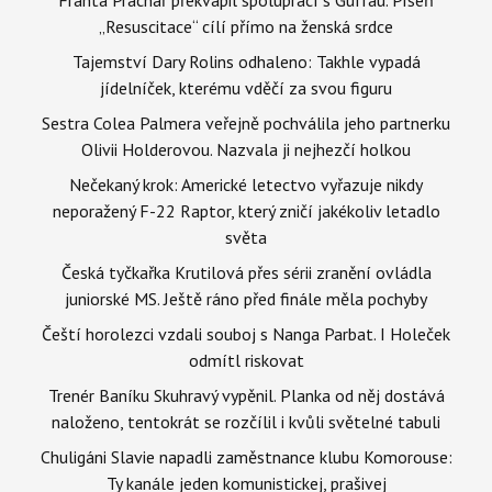
„Resuscitace“ cílí přímo na ženská srdce
Tajemství Dary Rolins odhaleno: Takhle vypadá
jídelníček, kterému vděčí za svou figuru
Sestra Colea Palmera veřejně pochválila jeho partnerku
Olivii Holderovou. Nazvala ji nejhezčí holkou
Nečekaný krok: Americké letectvo vyřazuje nikdy
neporažený F-22 Raptor, který zničí jakékoliv letadlo
světa
Česká tyčkařka Krutilová přes sérii zranění ovládla
juniorské MS. Ještě ráno před finále měla pochyby
Čeští horolezci vzdali souboj s Nanga Parbat. I Holeček
odmítl riskovat
Trenér Baníku Skuhravý vypěnil. Planka od něj dostává
naloženo, tentokrát se rozčílil i kvůli světelné tabuli
Chuligáni Slavie napadli zaměstnance klubu Komorouse:
Ty kanále jeden komunistickej, prašivej