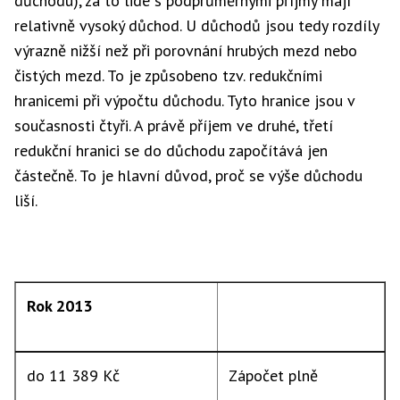
důchodu), za to lidé s podprůměrnými příjmy mají
relativně vysoký důchod. U důchodů jsou tedy rozdíly
výrazně nižší než při porovnání hrubých mezd nebo
čistých mezd. To je způsobeno tzv. redukčními
hranicemi při výpočtu důchodu. Tyto hranice jsou v
současnosti čtyři. A právě příjem ve druhé, třetí
redukční hranici se do důchodu započítává jen
částečně. To je hlavní důvod, proč se výše důchodu
liší.
Rok 2013
do 11 389 Kč
Zápočet plně