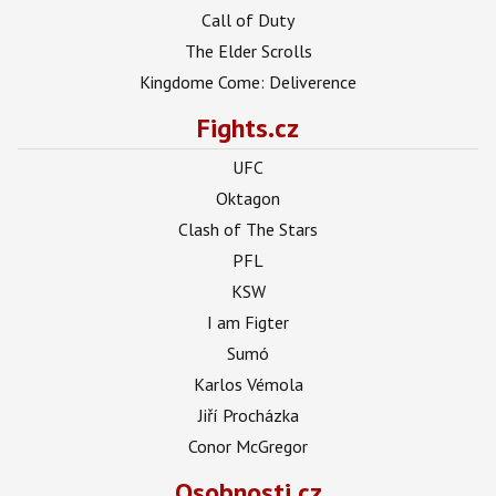
Call of Duty
The Elder Scrolls
Kingdome Come: Deliverence
Fights.cz
UFC
Oktagon
Clash of The Stars
PFL
KSW
I am Figter
Sumó
Karlos Vémola
Jiří Procházka
Conor McGregor
Osobnosti.cz