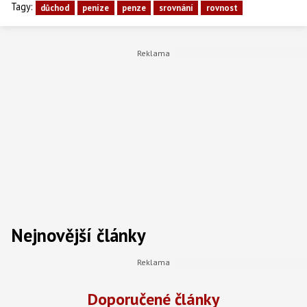
Tagy:
důchod
peníze
penze
srovnání
rovnost
Nejnovější články
Doporučené články