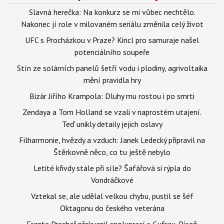
Slavná herečka: Na konkurz se mi vůbec nechtělo.
Nakonec jí role v milovaném seriálu změnila celý život
UFC s Procházkou v Praze? Kincl pro samuraje našel
potenciálního soupeře
Stín ze solárních panelů šetří vodu i plodiny, agrivoltaika
mění pravidla hry
Bizár Jiřího Krampola: Dluhy mu rostou i po smrti
Zendaya a Tom Holland se vzali v naprostém utajení.
Teď unikly detaily jejich oslavy
Filharmonie, hvězdy a vzduch: Janek Ledecký připravil na
Štěrkovně něco, co tu ještě nebylo
Letité křivdy stále při síle? Šafářová si rýpla do
Vondráčkové
Vztekal se, ale udělal velkou chybu, pustil se šéf
Oktagonu do českého veterána
Franta Prachař překvapil spoluprací s Gufrau. Píseň