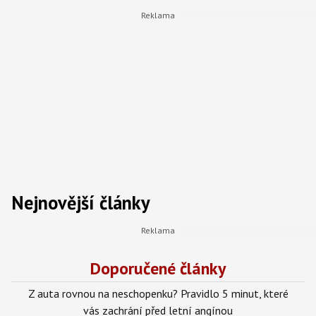
Srbsko
60
60
Polsko
30
93
Přehled platební morálky v zemích střední a jih
Evropy a v Německu
Nejnovější články
Doporučené články
Z auta rovnou na neschopenku? Pravidlo 5 minut, které
vás zachrání před letní angínou