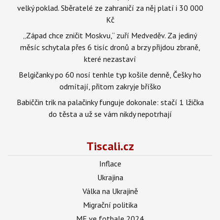
velký poklad. Sběratelé ze zahraničí za něj platí i 30 000
Kč
„Západ chce zničit Moskvu,“ zuří Medveděv. Za jediný
měsíc schytala přes 6 tisíc dronů a brzy přijdou zbraně,
které nezastaví
Belgičanky po 60 nosí tenhle typ košile denně, Češky ho
odmítají, přitom zakryje bříško
Babiččin trik na palačinky funguje dokonale: stačí 1 lžička
do těsta a už se vám nikdy nepotrhají
Tiscali.cz
Inflace
Ukrajina
Válka na Ukrajině
Migrační politika
ME ve fotbale 2024