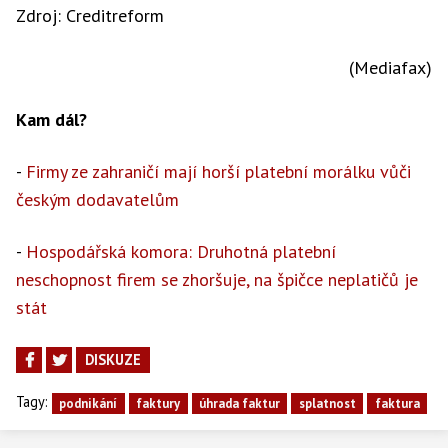
Zdroj: Creditreform
Litva
30
15
(Mediafax)
Česko
46
12
Kam dál?
Slovensko
28
20
-
Firmy ze zahraničí mají horší platební morálku vůči
Ukrajina
20
30
českým dodavatelům
Slovinsko
60
23
-
Hospodářská komora: Druhotná platební
neschopnost firem se zhoršuje, na špičce neplatičů je
Chorvatsko
30
57
stát
Maďarsko
60
30
DISKUZE
Tagy:
Rumunsko
45
45
podnikání
faktury
úhrada faktur
splatnost
faktura