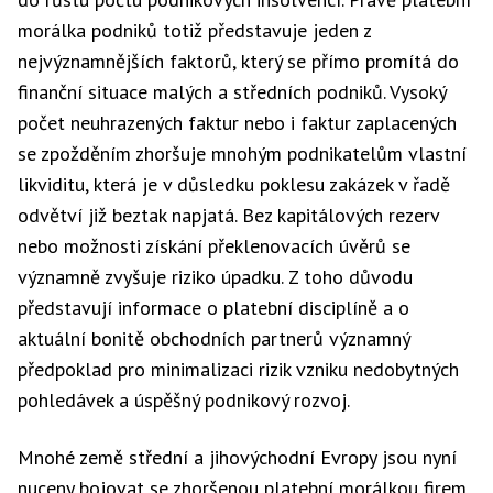
morálka podniků totiž představuje jeden z
nejvýznamnějších faktorů, který se přímo promítá do
finanční situace malých a středních podniků. Vysoký
počet neuhrazených faktur nebo i faktur zaplacených
se zpožděním zhoršuje mnohým podnikatelům vlastní
likviditu, která je v důsledku poklesu zakázek v řadě
odvětví již beztak napjatá. Bez kapitálových rezerv
nebo možnosti získání překlenovacích úvěrů se
významně zvyšuje riziko úpadku. Z toho důvodu
představují informace o platební disciplíně a o
aktuální bonitě obchodních partnerů významný
předpoklad pro minimalizaci rizik vzniku nedobytných
pohledávek a úspěšný podnikový rozvoj.
Mnohé země střední a jihovýchodní Evropy jsou nyní
nuceny bojovat se zhoršenou platební morálkou firem.