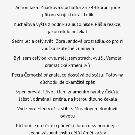
Action láká: Značková sluchátka za 244 korun, jinde
přitom stojí i třikrát tolik
Kuchařová vyšla z podniku a auto nikde. Přišla reakce,
jakou nikdo nečekal
Sedm let a celý svět: Zora Jandová prozradila, co pro ni
vnučka skutečně znamená
Byl jsem celý od krve, měl jsem strach, vylíčil Vémola
dramatické krmení lvů
Petra Černocká přiznala, co dostává od státu: Polovina
důchodu jde okamžitě zpět
Srpen převrátí život třem znamením naruby. Čeká je
štěstí, odměna i změna, na kterou dlouho čekala
Vyřízeno: Fleury už si stihl s Muradovem domluvit
odvetu
Při bouřce na těchto pár věcí doma nezapomínejte.
Jednu zásadní chybu dělá téměř každý