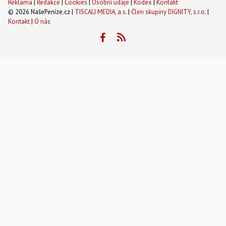
Reklama
|
Redakce
|
Cookies
|
Osobní údaje
|
Kodex
|
Kontakt
© 2026 NašePeníze.cz |
TISCALI MEDIA, a.s.
|
Člen skupiny DIGNITY, s.r.o.
|
Kontakt
|
O nás