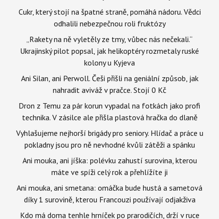
Cukr, který stojí na špatné straně, pomáhá nádoru. Vědci
odhalili nebezpečnou roli fruktózy
„Rakety na ně vyletěly ze tmy, vůbec nás nečekali.“
Ukrajinský pilot popsal, jak helikoptéry rozmetaly ruské
kolony u Kyjeva
Ani Silan, ani Perwoll. Češi přišli na geniální způsob, jak
nahradit aviváž v pračce. Stojí 0 Kč
Dron z Temu za pár korun vypadal na fotkách jako profi
technika. V zásilce ale přišla plastová hračka do dlaně
Vyhlašujeme nejhorší brigády pro seniory. Hlídač a práce u
pokladny jsou pro ně nevhodné kvůli zátěži a spánku
Ani mouka, ani jíška: polévku zahustí surovina, kterou
máte ve spíži celý rok a přehlížíte ji
Ani mouka, ani smetana: omáčka bude hustá a sametová
díky 1 surovině, kterou Francouzi používají odjakživa
Kdo má doma tenhle hrníček po prarodičích, drží v ruce