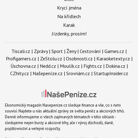
Krycí jména
Na křídlech
Karak
Jízdenky, prosím!
Tiscali.cz
|
Zprávy
|
Sport
|
Ženy
|
Cestování
|
Games.cz
|
Profigamers.cz
|
ZeStolu.cz
|
Osobnosti.cz
|
Karaoketexty.cz
|
Úschovna.cz
|
Nedd.cz
|
Moulík.cz
|
Fights.cz
|
Dokina.cz
|
CZhity.cz
|
Našepeníze.cz
|
Srovnám.cz
|
StartupInsider.cz
Ekonomický magazín Nasepenize.cz sleduje finance a vše, co s nimi
souvisí. Najdete u nás aktuální zprávy ze světa peněz a akciových trhů.
Denně informujeme o všech zajímavých tématech v této oblasti -
sledujeme nejen burzy a akciové trhy, ale i vývoj důchodů, daně,
pojišťovnictví a veřejné rozpočty.