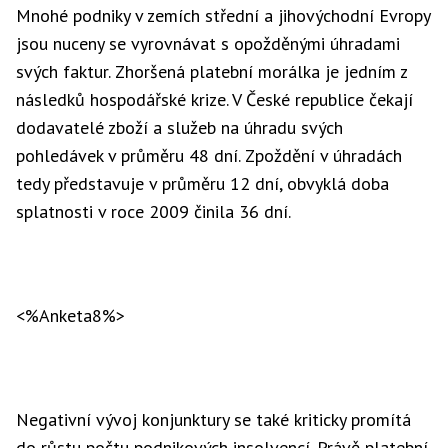
Mnohé podniky v zemích střední a jihovýchodní Evropy
jsou nuceny se vyrovnávat s opožděnými úhradami
svých faktur. Zhoršená platební morálka je jedním z
následků hospodářské krize. V České republice čekají
dodavatelé zboží a služeb na úhradu svých
pohledávek v průměru 48 dní. Zpoždění v úhradách
tedy představuje v průměru 12 dní, obvyklá doba
splatnosti v roce 2009 činila 36 dní.
<%Anketa8%>
Negativní vývoj konjunktury se také kriticky promítá
do růstu počtu podnikových insolvencí. Právě platební