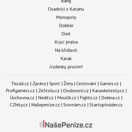
Bang
Osadníci z Katanu
Monopoly
Dobble
Dixit
Krycí jména
Na křídlech
Karak
Jízdenky, prosím!
Tiscali.cz
|
Zprávy
|
Sport
|
Ženy
|
Cestování
|
Games.cz
|
Profigamers.cz
|
ZeStolu.cz
|
Osobnosti.cz
|
Karaoketexty.cz
|
Úschovna.cz
|
Nedd.cz
|
Moulík.cz
|
Fights.cz
|
Dokina.cz
|
CZhity.cz
|
Našepeníze.cz
|
Srovnám.cz
|
StartupInsider.cz