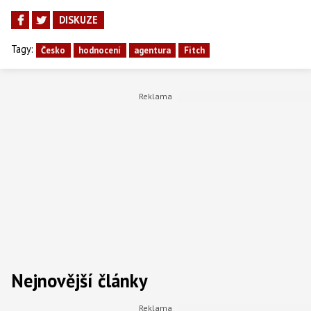
DISKUZE
Tagy:
Česko
hodnocení
agentura
Fitch
Nejnovější články