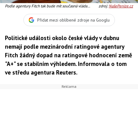
Podle agentury Fitch tak bude mít současná vláda
zdroj:
NašePeníze.cz
mnohem více práce s prosazování další rozpočtových
škrtů a s fiskální konsolidací i s prosazováním různých
Přidat mezi oblíbené zdroje na Googlu
dalších zákonů. Foto:SXC
Politické události okolo české vlády v dubnu
nemají podle mezinárodní ratingové agentury
Fitch žádný dopad na ratingové hodnocení země
"A+" se stabilním výhledem. Informovala o tom
ve středu agentura Reuters.