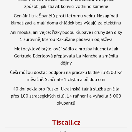
způsob, jak zbavit konvici vodního kamene
Geniální trik Španělů proti letnímu vedru. Nezapínají
klimatizaci a mají doma chládek bez výdajů za elektřinu
Ani mouka, ani vejce: řízky budou křupavé i druhý den díky
1 surovině, kterou Rakušané přidávají odjakživa
Motocyklové brýle, ovčí sádlo a hrozba hluchoty. Jak
Gertrude Ederleová přeplavala La Manche a změnila
dějiny
Češi můžou dostat podporu na pracáku klidně i 38500 Kč
měsíčně. Stačí ale 1 chyba a přijdou o ni
40 dní pekla pro Rusko: Ukrajinská tajná služba zničila
přes 100 strategických cílů, 14 rafinerií a vyřadila 5 000
okupantů
Tiscali.cz