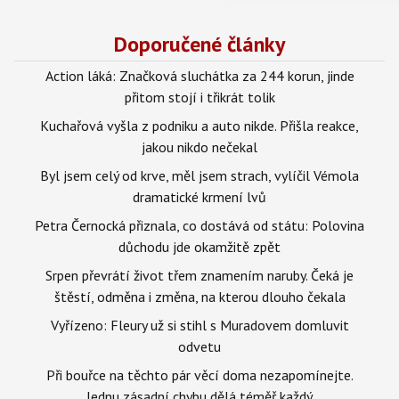
Doporučené články
Action láká: Značková sluchátka za 244 korun, jinde
přitom stojí i třikrát tolik
Kuchařová vyšla z podniku a auto nikde. Přišla reakce,
jakou nikdo nečekal
Byl jsem celý od krve, měl jsem strach, vylíčil Vémola
dramatické krmení lvů
Petra Černocká přiznala, co dostává od státu: Polovina
důchodu jde okamžitě zpět
Srpen převrátí život třem znamením naruby. Čeká je
štěstí, odměna i změna, na kterou dlouho čekala
Vyřízeno: Fleury už si stihl s Muradovem domluvit
odvetu
Při bouřce na těchto pár věcí doma nezapomínejte.
Jednu zásadní chybu dělá téměř každý