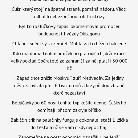
Cukr, který stojí na špatné straně, pomáhá nádoru. Vědci
odhalili nebezpečnou roli fruktózy
Byl to rozlučkový zápas, okomentoval promotér
budoucnost hvězdy Oktagonu
Chlapec snědl sýr a zemřel. Mohla za to běžná bakterie
Kdo má doma tenhle hrníček po prarodičích, drží v ruce
velký poklad. Sběratelé ze zahraničí za něj platí i 30 000
Kč
„Západ chce zničit Moskvu,“ zuří Medveděv. Za jediný
měsíc schytala přes 6 tisíc dronů a brzy přijdou zbraně,
které nezastaví
Belgičanky po 60 nosí tenhle typ košile denně, Češky ho
odmítají, přitom zakryje bříško
Babiččin trik na palačinky funguje dokonale: stačí 1 lžička
do těsta a už se vám nikdy nepotrhají
Zapomeňte na ocet: odborníci označili 1 nejlepší