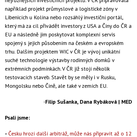
nejrůznějších investičních projektů. V ČR připravovala
například projekt průmyslové a logistické zóny v
Libenicích u Kolína nebo rozsáhlý investiční portál,
který má za cíl přivádět investory z USA a Číny do ČR a
EU a následně jim poskytovat komplexní servis
spojený s jejich působením na českém a evropském
trhu. Dalším projektem WIC v ČR je vývoj unikátní
suché technologie výstavby rodinných domků v
extrémních podmínkách. V ČR již stojí několik
testovacích staveb. Stavět by se měly i v Rusku,
Mongolsku nebo Číně, ale také v zemích EU.
-
Filip Sušanka, Dana Rybáková | MED
Psali jsme:
-
Česku hrozí další arbitráž, může nás připravit až o 12