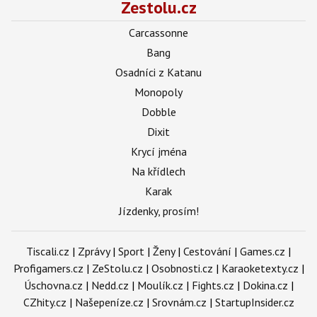
Zestolu.cz
Carcassonne
Bang
Osadníci z Katanu
Monopoly
Dobble
Dixit
Krycí jména
Na křídlech
Karak
Jízdenky, prosím!
Tiscali.cz
|
Zprávy
|
Sport
|
Ženy
|
Cestování
|
Games.cz
|
Profigamers.cz
|
ZeStolu.cz
|
Osobnosti.cz
|
Karaoketexty.cz
|
Úschovna.cz
|
Nedd.cz
|
Moulík.cz
|
Fights.cz
|
Dokina.cz
|
CZhity.cz
|
Našepeníze.cz
|
Srovnám.cz
|
StartupInsider.cz