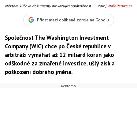
Některé klíčové dokumenty prokazující oprávněnost
zdroj:
NašePeníze.cz
svých nároků prý společnost v blízké době zveřejní i na
svých webových stránkách, Foto: SXC
Přidat mezi oblíbené zdroje na Googlu
Společnost The Washington Investment
Company (WIC) chce po České republice v
arbitráži vymáhat až 12 miliard korun jako
odškodné za zmařené investice, ušlý zisk a
poškození dobrého jména.