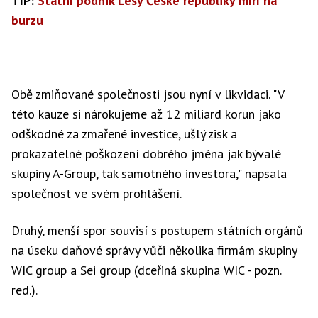
TIP:
Státní podnik Lesy České republiky míří na
burzu
Obě zmiňované společnosti jsou nyní v likvidaci. "V
této kauze si nárokujeme až 12 miliard korun jako
odškodné za zmařené investice, ušlý zisk a
prokazatelné poškození dobrého jména jak bývalé
skupiny A-Group, tak samotného investora," napsala
společnost ve svém prohlášení.
Druhý, menší spor souvisí s postupem státních orgánů
na úseku daňové správy vůči několika firmám skupiny
WIC group a Sei group (dceřiná skupina WIC - pozn.
red.).