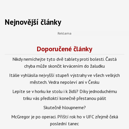
Nejnovější články
Doporučené články
Nikdy nemíchejte tyto dvě tablety proti bolesti. Častá
chyba může skončit krvácením do žaludku
Itálie vyhlásila nejvyšší stupeň výstrahy ve všech velkých
městech. Vedra nepoleví ani v Česku
Lepíte se v horku ke stolu i k židli? Díky jednoduchému
triku vás předloktí konečně přestanou pálit
Skutečně hloupneme?
McGregor je po operaci. Příští rok ho v UFC zřejmě čeká
poslední tanec