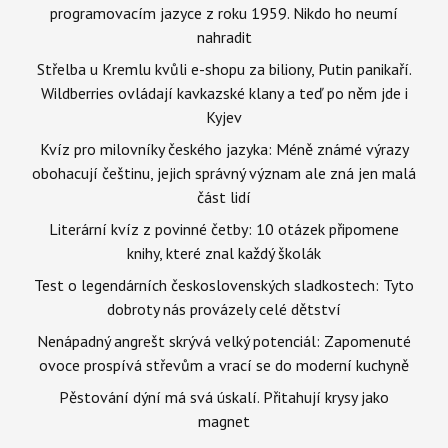
programovacím jazyce z roku 1959. Nikdo ho neumí
nahradit
Střelba u Kremlu kvůli e-shopu za biliony, Putin panikaří.
Wildberries ovládají kavkazské klany a teď po něm jde i
Kyjev
Kvíz pro milovníky českého jazyka: Méně známé výrazy
obohacují češtinu, jejich správný význam ale zná jen malá
část lidí
Literární kvíz z povinné četby: 10 otázek připomene
knihy, které znal každý školák
Test o legendárních československých sladkostech: Tyto
dobroty nás provázely celé dětství
Nenápadný angrešt skrývá velký potenciál: Zapomenuté
ovoce prospívá střevům a vrací se do moderní kuchyně
Pěstování dýní má svá úskalí. Přitahují krysy jako
magnet