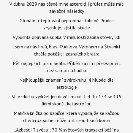
V dubnu 2029 nás těsně mine asteroid. I průlet může mít
závažné následky
Globální oteplování neprobíhá stabilně. Prudce
zrychluje, zjistila studie
Vybuchla obávaná sopka. V minulosti zabila stovky lidí
Jsem na nás hrdá, hlásí Pudilová. Výkonem na Štvanici
chtěla potěšit i zesnulého bratra
Pět nejlepších písní Seala: Příběh za nimi překvapí víc
než samotná hudba
Nejhloupější znamení zvěrokruhu: 4 hlupáci dle
astrologie
Ve vzduchu vydržel jen devět minut. Let Tu-154 se 115
lidmi skončil katastrofou
Maličká knížka po babičce, která vypadá, že se každou
chvíli rozpadne, může mít cenu tisíců korun
„Azbest IT světa“: 70 % světových transakcí běží na