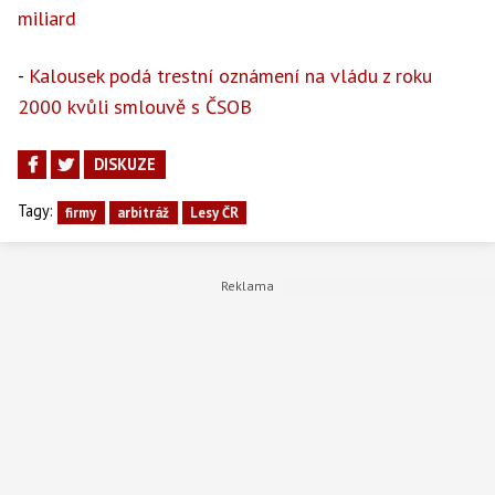
miliard
-
Kalousek podá trestní oznámení na vládu z roku
2000 kvůli smlouvě s ČSOB
DISKUZE
Tagy:
firmy
arbitráž
Lesy ČR