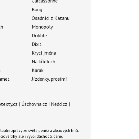
Carcassonne
Bang
Osadníci z Katanu
ch
Monopoly
Dobble
Dixit
ý
Krycí jména
Na křídlech
a
Karak
amet
Jízdenky, prosím!
texty.cz
|
Úschovna.cz
|
Nedd.cz
|
tuální zprávy ze světa peněz a akciových trhů.
ové trhy, ale i vývoj důchodů, daně,