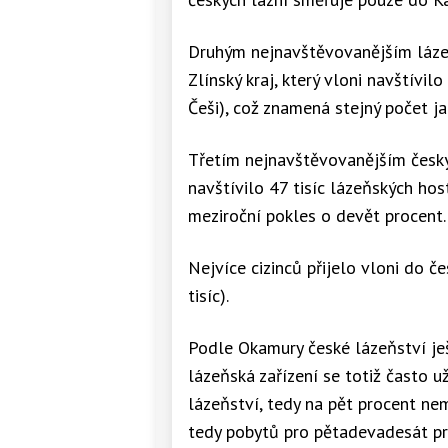
Druhým nejnavštěvovanějším láze
Zlínský kraj, který vloni navštívilo
Češi), což znamená stejný počet ja
Třetím nejnavštěvovanějším český
navštívilo 47 tisíc lázeňských host
meziroční pokles o devět procent.
Nejvíce cizinců přijelo vloni do č
tisíc).
Podle Okamury české lázeňství ješ
lázeňská zařízení se totiž často u
lázeňství, tedy na pět procent ne
tedy pobytů pro pětadevadesát pro