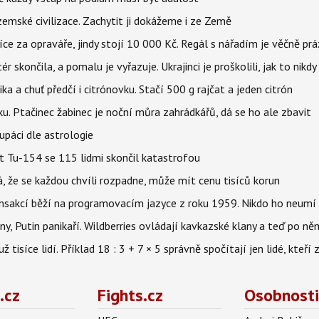
mské civilizace. Zachytit ji dokážeme i ze Země
íce za opraváře, jindy stojí 10 000 Kč. Regál s nářadím je věčně pr
ér skončila, a pomalu je vyřazuje. Ukrajinci je proškolili, jak to nikdy
ika a chuť předčí i citrónovku. Stačí 500 g rajčat a jeden citrón
ku. Ptačinec žabinec je noční můra zahrádkářů, dá se ho ale zbavit
upáci dle astrologie
et Tu-154 se 115 lidmi skončil katastrofou
á, že se každou chvíli rozpadne, může mít cenu tisíců korun
nsakcí běží na programovacím jazyce z roku 1959. Nikdo ho neumí 
ny, Putin panikaří. Wildberries ovládají kavkazské klany a teď po něm
isíce lidí. Příklad 18 : 3 + 7 × 5 správně spočítají jen lidé, kteří 
.cz
Fights.cz
Osobnosti