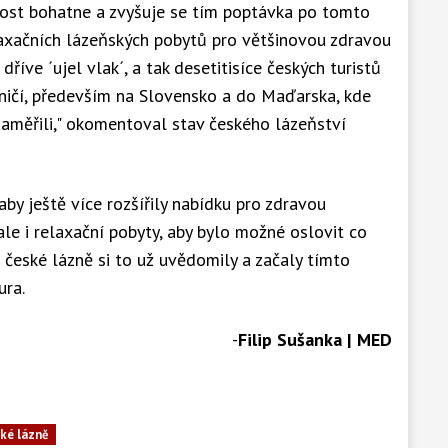
nost bohatne a zvyšuje se tím poptávka po tomto
laxačních lázeňských pobytů pro většinovou zdravou
říve ´ujel vlak´, a tak desetitisíce českých turistů
aničí, především na Slovensko a do Maďarska, kde
zaměřili," okomentoval stav českého lázeňství
by ještě více rozšířily nabídku pro zdravou
ale i relaxační pobyty, aby bylo možné oslovit co
é české lázně si to už uvědomily a začaly tímto
ra.
-
Filip Sušanka | MED
ké lázně