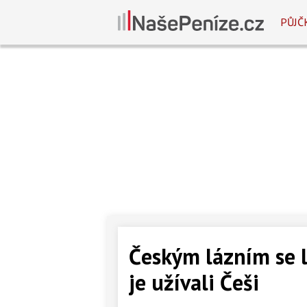
PŮJČ
Českým lázním se lo
je užívali Češi