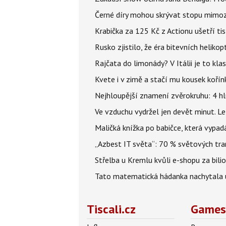
Černé díry mohou skrývat stopu mimoze
Krabička za 125 Kč z Actionu ušetří tis
Rusko zjistilo, že éra bitevních helikopt
Rajčata do limonády? V Itálii je to klas
Kvete i v zimě a stačí mu kousek kořín
Nejhloupější znamení zvěrokruhu: 4 hl
Ve vzduchu vydržel jen devět minut. L
Maličká knížka po babičce, která vypad
„Azbest IT světa“: 70 % světových tra
Střelba u Kremlu kvůli e-shopu za bilio
Tato matematická hádanka nachytala už t
Tiscali.cz
Games