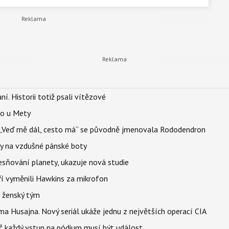
aní. Historii totiž psali vítězové
lo u Mety
eň „Veď mě dál, cesto má“ se původně jmenovala Rododendron
y na vzdušné pánské boty
sňování planety, ukazuje nová studie
eří vyměnili Hawkins za mikrofon
e ženský tým
a Husajna. Nový seriál ukáže jednu z největších operací CIA
č každý vstup na pódium musí být událost