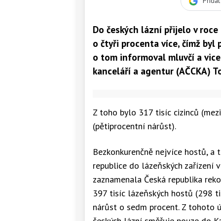
Přida
Do českých lázní přijelo v roc
o čtyři procenta více, čímž byl
o tom informoval mluvčí a vic
kanceláří a agentur (AČCKA) 
Z toho bylo 317 tisíc cizinců (mez
(pětiprocentní nárůst).
Bezkonkurenčně nejvíce hostů, a to
republice do lázeňských zařízení v
zaznamenala Česká republika rekord
397 tisíc lázeňských hostů (298 tis
nárůst o sedm procent. Z tohoto 
českých lázní směřuje pouze do Ka