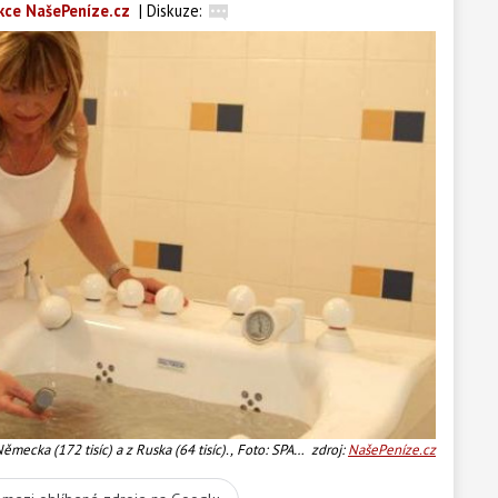
kce NašePeníze.cz
|
Diskuze:
ěmecka (172 tisíc) a z Ruska (64 tisíc)., Foto: SPA
zdroj:
NašePeníze.cz