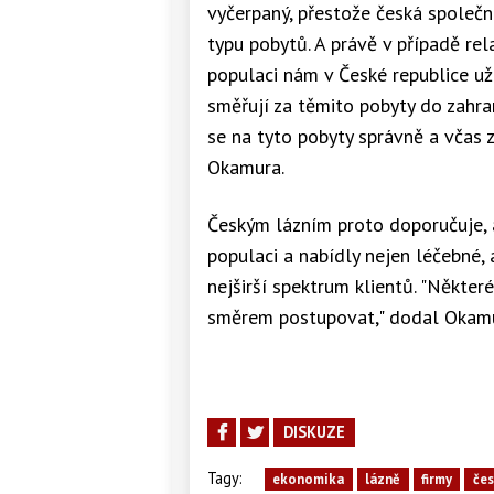
vyčerpaný, přestože česká společ
typu pobytů. A právě v případě re
populaci nám v České republice už d
směřují za těmito pobyty do zahr
se na tyto pobyty správně a včas 
Okamura.
Českým lázním proto doporučuje, a
populaci a nabídly nejen léčebné, 
nejširší spektrum klientů. "Někter
směrem postupovat," dodal Okamu
DISKUZE
Tagy:
ekonomika
lázně
firmy
čes