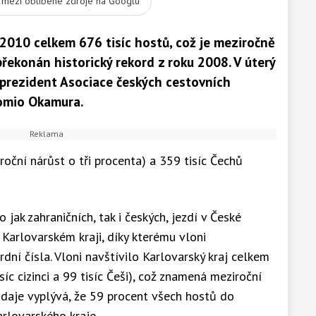
t mezi oblíbené zdroje na Googlu
e 2010 celkem 676 tisíc hostů, což je meziročně
 překonán historický rekord z roku 2008. V úterý
eprezident Asociace českých cestovních
Tomio Okamura.
iroční nárůst o tři procenta) a 359 tisíc Čechů
 jak zahraničních, tak i českých, jezdí v České
 Karlovarském kraji, díky kterému vloni
ní čísla. Vloni navštívilo Karlovarský kraj celkem
íc cizinci a 99 tisíc Češi), což znamená meziroční
údaje vyplývá, že 59 procent všech hostů do
rlovarského kraje.