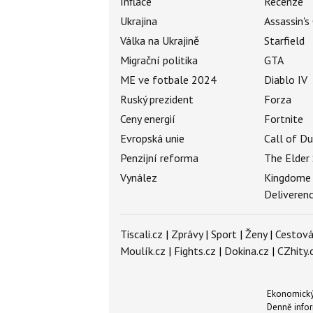
Inflace
Recenze
Ukrajina
Assassin's
Válka na Ukrajině
Starfield
Migrační politika
GTA
ME ve fotbale 2024
Diablo IV
Ruský prezident
Forza
Ceny energií
Fortnite
Evropská unie
Call of D
Penzijní reforma
The Elder 
Vynález
Kingdome
Deliveren
Tiscali.cz
|
Zprávy
|
Sport
|
Ženy
|
Cestová
Moulík.cz
|
Fights.cz
|
Dokina.cz
|
CZhity.
Ekonomický 
Denně infor