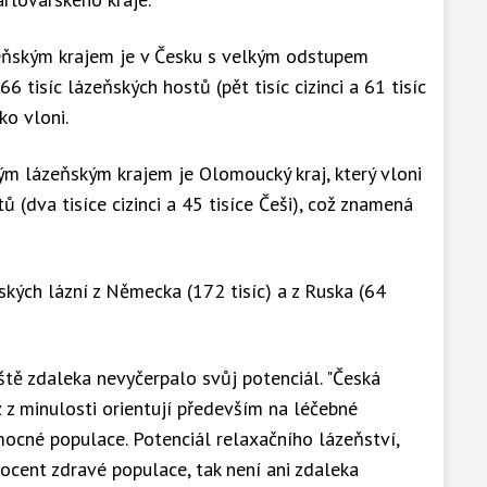
ňským krajem je v Česku s velkým odstupem
 66 tisíc lázeňských hostů (pět tisíc cizinci a 61 tisíc
ko vloni.
m lázeňským krajem je Olomoucký kraj, který vloni
ů (dva tisíce cizinci a 45 tisíce Češi), což znamená
eských lázní z Německa (172 tisíc) a z Ruska (64
tě zdaleka nevyčerpalo svůj potenciál. "Česká
ž z minulosti orientují především na léčebné
mocné populace. Potenciál relaxačního lázeňství,
cent zdravé populace, tak není ani zdaleka