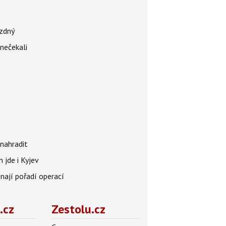
ázdný
 nečekali
nahradit
 jde i Kyjev
znají pořadí operací
.cz
Zestolu.cz