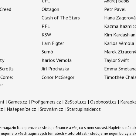
UFC
Andrej Babiš
 Creed
Oktagon
Petr Pavel
Clash of The Stars
Hana Zagorová
PFL
Kazma Kazmit
KSW
Kim Kardashian
I am Figter
Karlos Vémola
Sumó
Marek Ztracen
uty
Karlos Vémola
Taylor Swift
Scrolls
Jiří Procházka
Emma Smetan
 Come:
Conor McGregor
Timothée Chal
ce
ní
|
Games.cz
|
Profigamers.cz
|
ZeStolu.cz
|
Osobnosti.cz
|
Karaoke
cz
|
Našepeníze.cz
|
Srovnám.cz
|
StartupInsider.cz
magazín Nasepenize.cz sleduje finance a vše, co s nimi souvisí. Najdete u nás ak
mujeme o všech zajímavých tématech v této oblasti - sledujeme nejen burzy a akci