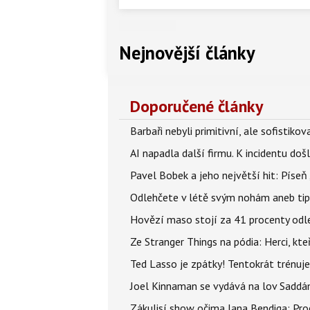
Nejnovější články
Doporučené články
Barbaři nebyli primitivní, ale sofistikov
AI napadla další firmu. K incidentu doš
Pavel Bobek a jeho největší hit: Pís
Odlehčete v létě svým nohám aneb tip
Hovězí maso stojí za 41 procenty odle
Ze Stranger Things na pódia: Herci, kt
Ted Lasso je zpátky! Tentokrát trénuj
Joel Kinnaman se vydává na lov Saddám
Zákulisí show očima Jana Bendiga: Pro