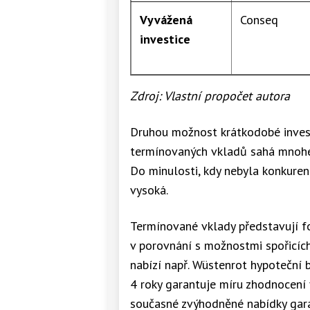
Vyvážená
Conseq
investice
Zdroj:
Vlastní propočet autora
Druhou možnost krátkodobé invest
termínovaných vkladů sahá mnohem
Do minulosti, kdy nebyla konkuren
vysoká.
Termínované vklady představují fo
v porovnání s možnostmi spořicíc
nabízí např. Wüstenrot hypoteční 
4 roky garantuje míru zhodnocení 
současné zvýhodněné nabídky gara