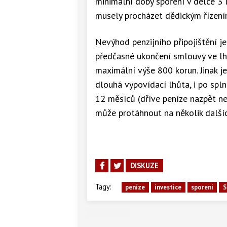
minimální doby spoření v délce 3 
musely procházet dědickým řízení
Nevýhod penzijního připojištění je
předčasné ukončení smlouvy ve lhů
maximální výše 800 korun. Jinak je
dlouhá vypovídací lhůta, i po spl
12 měsíců (dříve peníze nazpět n
může protáhnout na několik další
DISKUZE
Tagy:
peníze
investice
sporeni
S