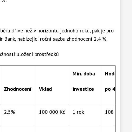
běru dříve než v horizontu jednoho roku, pak je pro
ir Bank, nabízející roční sazbu zhodnocení 2,4 %.
žností uložení prostředků
Min. doba
Hodnota
Zhodnocení
Vklad
investice
po 4 letech
2,5%
100 000 Kč
1 rok
108 930 Kč