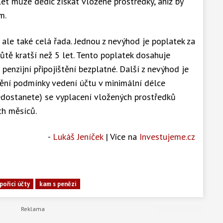
let může dědic získat vložené prostředky, aniž by
m.
 ale také celá řada. Jednou z nevýhod je poplatek za
tě kratší než 5 let. Tento poplatek dosahuje
 penzijní připojištění bezplatné. Další z nevýhod je
nění podmínky vedení účtu v minimální délce
edostanete) se vyplacení vložených prostředků
ch měsíců.
-
Lukáš Jeníček
| Více na
Investujeme.cz
pořicí účty
kam s penězi