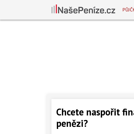
PŮJČ
Chcete naspořit fi
penězi?