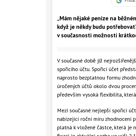
Přida
„Mám nějaké peníze na běžném ú
když je někdy budu potřebovat?
v současnosti možnosti krátko
V současné době již nejrozšířenější
spořicího účtu. Spořicí účet před
naprosto bezplatnou formu zhodno
úročených účtů okolo dvou procent
především vysoká flexibilita, kte
Mezi současné nejlepší spořicí úč
nabízející roční míru zhodnocení p
platná k vložené částce, která je 
fixaci je aktuální sazba ve výši 2,