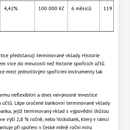
4,42%
100 000 Kč
6 měsíců
119 300 Kč
ice představují termínované vklady. Historie
 více do minulosti než historie spořicích účtů.
ce mezi jednotlivými spořícími instrumenty tak
rmu neflexibilní a dnes nevýnosné investice
h účtů. Lépe úročené bankovní termínované vklady
banka, jejíž termínovaný vklad s výpovědní lhůtou
ve výši 2,8 % ročně, nebo Volksbank, který v rámci
ntuje při spoření v české měně roční míru