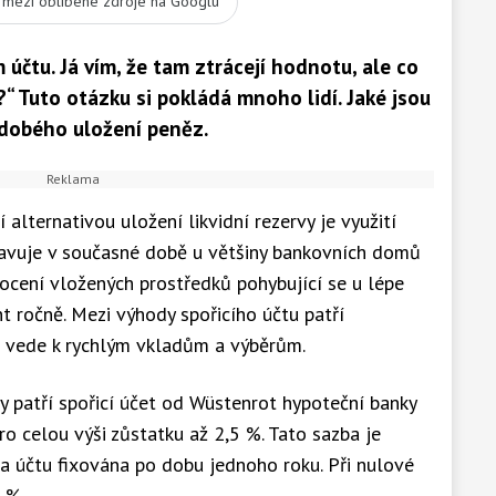
t mezi oblíbené zdroje na Googlu
čtu. Já vím, že tam ztrácejí hodnotu, ale co
“ Tuto otázku si pokládá mnoho lidí. Jaké jsou
dobého uložení peněz.
 alternativou uložení likvidní rezervy je využití
stavuje v současné době u většiny bankovních domů
cení vložených prostředků pohybující se u lépe
 ročně. Mezi výhody spořicího účtu patří
rá vede k rychlým vkladům a výběrům.
ty patří spořicí účet od Wüstenrot hypoteční banky
ro celou výši zůstatku až 2,5 %. Tato sazba je
na účtu fixována po dobu jednoho roku. Při nulové
1 %.