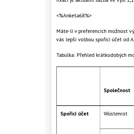
<%Anketa68%>
Máte-li v preferencích možnost vý
vás lepší volbou spořicí účet od A
Tabulka: Přehled krátkodobých mo
Společnost
Spořicí účet
Wüstenrot