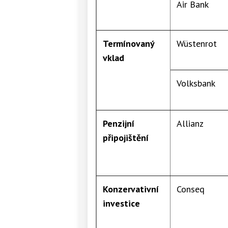
Air Bank
Termínovaný
Wüstenrot
vklad
Volksbank
Penzijní
Allianz
připojištění
Konzervativní
Conseq
investice