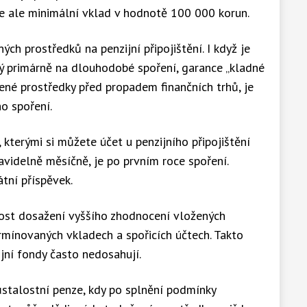
 ale minimální vklad v hodnotě 100 000 korun.
ých prostředků na penzijní připojištění. I když je
ený primárně na dlouhodobé spoření, garance „kladné
řené prostředky před propadem finančních trhů, je
o spoření.
kterými si můžete účet u penzijního připojištění
avidelně měsíčně, je po prvním roce spoření.
tní příspěvek.
ost dosažení vyššího zhodnocení vložených
rmínovaných vkladech a spořicích účtech. Takto
ní fondy často nedosahují.
talostní penze, kdy po splnění podmínky