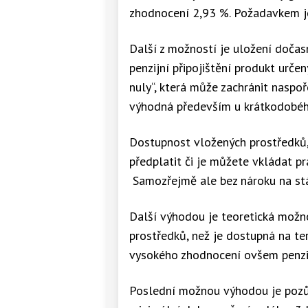
zhodnocení 2,93 %. Požadavkem je
Další z možností je uložení dočasn
penzijní připojištění produkt urč
nuly“, která může zachránit naspo
výhodná především u krátkodobéh
Dostupnost vložených prostředků, 
předplatit či je můžete vkládat pr
Samozřejmě ale bez nároku na stá
Další výhodou je teoretická možn
prostředků, než je dostupná na te
vysokého zhodnocení ovšem penzij
Poslední možnou výhodou je pozůs