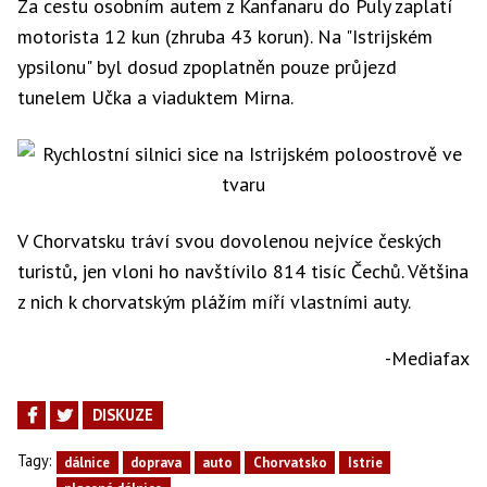
Za cestu osobním autem z Kanfanaru do Puly zaplatí
motorista 12 kun (zhruba 43 korun). Na "Istrijském
ypsilonu" byl dosud zpoplatněn pouze průjezd
tunelem Učka a viaduktem Mirna.
V Chorvatsku tráví svou dovolenou nejvíce českých
turistů, jen vloni ho navštívilo 814 tisíc Čechů. Většina
z nich k chorvatským plážím míří vlastními auty.
-Mediafax
DISKUZE
Tagy:
dálnice
doprava
auto
Chorvatsko
Istrie