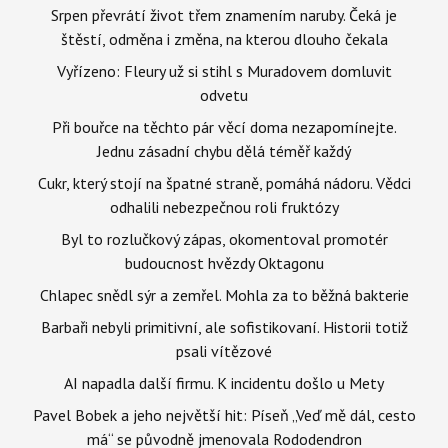
Srpen převrátí život třem znamením naruby. Čeká je
štěstí, odměna i změna, na kterou dlouho čekala
Vyřízeno: Fleury už si stihl s Muradovem domluvit
odvetu
Při bouřce na těchto pár věcí doma nezapomínejte.
Jednu zásadní chybu dělá téměř každý
Cukr, který stojí na špatné straně, pomáhá nádoru. Vědci
odhalili nebezpečnou roli fruktózy
Byl to rozlučkový zápas, okomentoval promotér
budoucnost hvězdy Oktagonu
Chlapec snědl sýr a zemřel. Mohla za to běžná bakterie
Barbaři nebyli primitivní, ale sofistikovaní. Historii totiž
psali vítězové
AI napadla další firmu. K incidentu došlo u Mety
Pavel Bobek a jeho největší hit: Píseň „Veď mě dál, cesto
má“ se původně jmenovala Rododendron