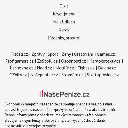
Dixit
Krycí jména
Na křídlech
Karak
Jízdenky, prosím!
Tiscali.cz
|
Zprávy
|
Sport
|
Ženy
|
Cestování
|
Games.cz
|
Profigamers.cz
|
ZeStolu.cz
|
Osobnosti.cz
|
Karaoketexty.cz
|
Úschovna.cz
|
Nedd.cz
|
Moulík.cz
|
Fights.cz
|
Dokina.cz
|
CZhity.cz
|
Našepeníze.cz
|
Srovnám.cz
|
StartupInsider.cz
Ekonomický magazín Nasepenize.cz sleduje finance a vše, co s nimi
souvisí. Najdete u nás aktuální zprávy ze světa peněz a akciových trhů.
Denně informujeme o všech zajímavých tématech v této oblasti -
sledujeme nejen burzy a akciové trhy, ale i vývoj důchodů, daně,
pojišťovnictví a veřejné rozpočty.