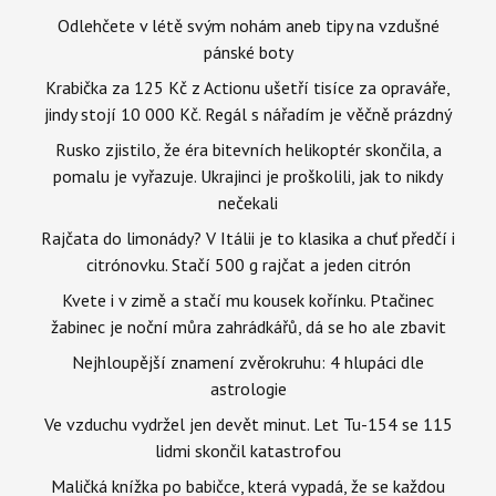
Odlehčete v létě svým nohám aneb tipy na vzdušné
pánské boty
Krabička za 125 Kč z Actionu ušetří tisíce za opraváře,
jindy stojí 10 000 Kč. Regál s nářadím je věčně prázdný
Rusko zjistilo, že éra bitevních helikoptér skončila, a
pomalu je vyřazuje. Ukrajinci je proškolili, jak to nikdy
nečekali
Rajčata do limonády? V Itálii je to klasika a chuť předčí i
citrónovku. Stačí 500 g rajčat a jeden citrón
Kvete i v zimě a stačí mu kousek kořínku. Ptačinec
žabinec je noční můra zahrádkářů, dá se ho ale zbavit
Nejhloupější znamení zvěrokruhu: 4 hlupáci dle
astrologie
Ve vzduchu vydržel jen devět minut. Let Tu-154 se 115
lidmi skončil katastrofou
Maličká knížka po babičce, která vypadá, že se každou