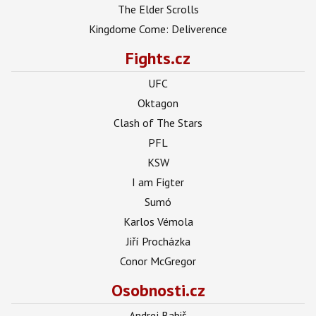
The Elder Scrolls
Kingdome Come: Deliverence
Fights.cz
UFC
Oktagon
Clash of The Stars
PFL
KSW
I am Figter
Sumó
Karlos Vémola
Jiří Procházka
Conor McGregor
Osobnosti.cz
Andrej Babiš