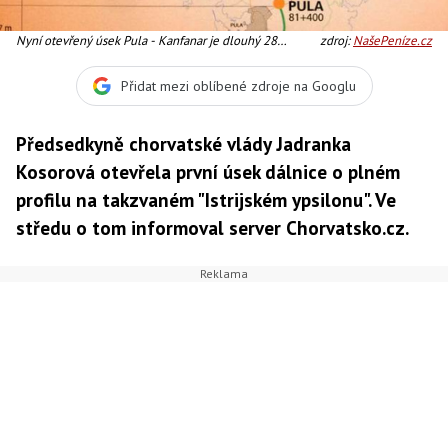
Nyní otevřený úsek Pula - Kanfanar je dlouhý 28
zdroj:
NašePeníze.cz
kilometrů a má tři exity, Foto:
Přidat mezi oblíbené zdroje na Googlu
Předsedkyně chorvatské vlády Jadranka
Kosorová otevřela první úsek dálnice o plném
profilu na takzvaném "Istrijském ypsilonu". Ve
středu o tom informoval server Chorvatsko.cz.