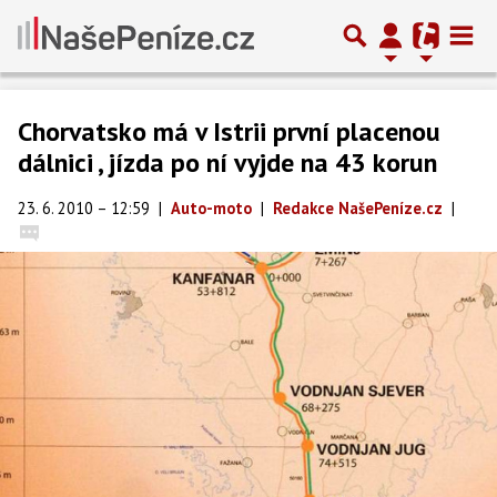
Chorvatsko má v Istrii první placenou
dálnici , jízda po ní vyjde na 43 korun
23. 6. 2010 – 12:59
|
Auto-moto
|
Redakce NašePeníze.cz
|