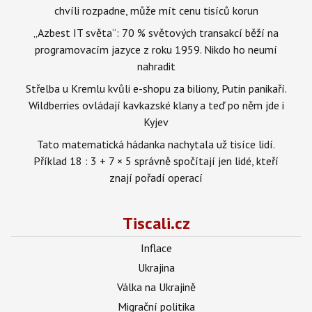
chvíli rozpadne, může mít cenu tisíců korun
„Azbest IT světa“: 70 % světových transakcí běží na
programovacím jazyce z roku 1959. Nikdo ho neumí
nahradit
Střelba u Kremlu kvůli e-shopu za biliony, Putin panikaří.
Wildberries ovládají kavkazské klany a teď po něm jde i
Kyjev
Tato matematická hádanka nachytala už tisíce lidí.
Příklad 18 : 3 + 7 × 5 správně spočítají jen lidé, kteří
znají pořadí operací
Tiscali.cz
Inflace
Ukrajina
Válka na Ukrajině
Migrační politika