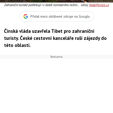
Zahraniční turisté potřebují i v době normálního režimu
zdroj:
NašePeníze.cz
návštěv Tibetu speciální povolení a musí po oblasti
cestovat ve skupinách. Foto:SXC
Přidat mezi oblíbené zdroje na Googlu
Čínská vláda uzavřela Tibet pro zahraniční
turisty. České cestovní kanceláře ruší zájezdy do
této oblasti.