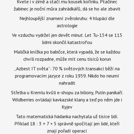
Kvete i v zimě a stačí mu kousek kořínku. Ptačinec
žabinec je noční můra zahrádkářů, dá se ho ale zbavit
Nejhloupější znamení zvěrokruhu: 4 hlupáci dle
astrologie
Ve vzduchu vydržel jen devět minut. Let Tu-154 se 115
lidmi skončil katastrofou
Maličká knížka po babičce, která vypadá, že se každou
chvíli rozpadne, může mít cenu tisíců korun
„Azbest IT světa“: 70 % světových transakcí běží na
programovacím jazyce z roku 1959. Nikdo ho neumí
nahradit
Střelba u Kremlu kvůli e-shopu za biliony, Putin panikaří.
Wildberries ovládají kavkazské klany a teď po něm jde i
Kyjev
Tato matematická hádanka nachytala už tisíce lidí.
Příklad 18 : 3 + 7 × 5 správně spočítají jen lidé, kteří
znají pořadí operací