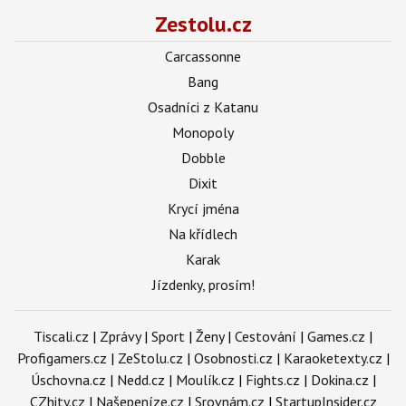
Zestolu.cz
Carcassonne
Bang
Osadníci z Katanu
Monopoly
Dobble
Dixit
Krycí jména
Na křídlech
Karak
Jízdenky, prosím!
Tiscali.cz
|
Zprávy
|
Sport
|
Ženy
|
Cestování
|
Games.cz
|
Profigamers.cz
|
ZeStolu.cz
|
Osobnosti.cz
|
Karaoketexty.cz
|
Úschovna.cz
|
Nedd.cz
|
Moulík.cz
|
Fights.cz
|
Dokina.cz
|
CZhity.cz
|
Našepeníze.cz
|
Srovnám.cz
|
StartupInsider.cz