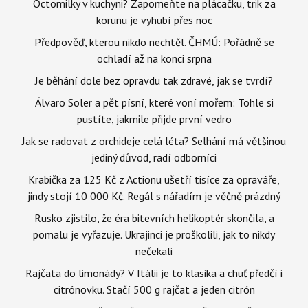
Octomilky v kuchyni? Zapomeňte na plácačku, trik za
korunu je vyhubí přes noc
Předpověď, kterou nikdo nechtěl. ČHMÚ: Pořádně se
ochladí až na konci srpna
Je běhání dole bez opravdu tak zdravé, jak se tvrdí?
Álvaro Soler a pět písní, které voní mořem: Tohle si
pustíte, jakmile přijde první vedro
Jak se radovat z orchideje celá léta? Selhání má většinou
jediný důvod, radí odborníci
Krabička za 125 Kč z Actionu ušetří tisíce za opraváře,
jindy stojí 10 000 Kč. Regál s nářadím je věčně prázdný
Rusko zjistilo, že éra bitevních helikoptér skončila, a
pomalu je vyřazuje. Ukrajinci je proškolili, jak to nikdy
nečekali
Rajčata do limonády? V Itálii je to klasika a chuť předčí i
citrónovku. Stačí 500 g rajčat a jeden citrón