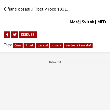
Číňané obsadili Tibet v roce 1951.
-
Matěj Sviták | MED
DISKUZE
Tagy:
Čína
Tibet
zájezd
ruseni
cestovní kancelář