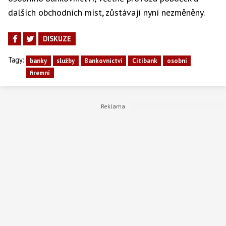
dalších obchodních míst, zůstávají nyní nezměněny.
DISKUZE
Tagy:
banky
služby
Bankovnictví
Citibank
osobní
firemní