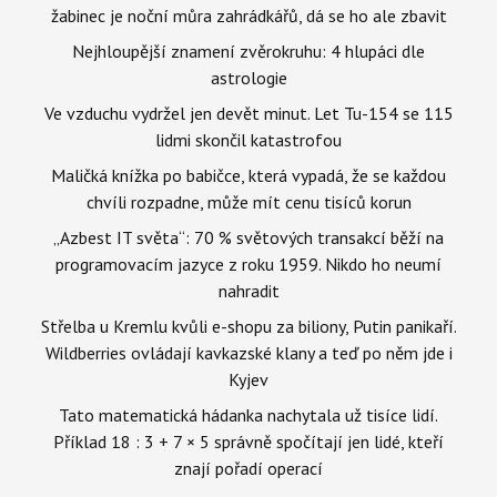
žabinec je noční můra zahrádkářů, dá se ho ale zbavit
Nejhloupější znamení zvěrokruhu: 4 hlupáci dle
astrologie
Ve vzduchu vydržel jen devět minut. Let Tu-154 se 115
lidmi skončil katastrofou
Maličká knížka po babičce, která vypadá, že se každou
chvíli rozpadne, může mít cenu tisíců korun
„Azbest IT světa“: 70 % světových transakcí běží na
programovacím jazyce z roku 1959. Nikdo ho neumí
nahradit
Střelba u Kremlu kvůli e-shopu za biliony, Putin panikaří.
Wildberries ovládají kavkazské klany a teď po něm jde i
Kyjev
Tato matematická hádanka nachytala už tisíce lidí.
Příklad 18 : 3 + 7 × 5 správně spočítají jen lidé, kteří
znají pořadí operací