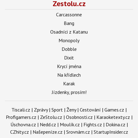
Zestolu.cz
Carcassonne
Bang
Osadníci z Katanu
Monopoly
Dobble
Dixit
Krycí jména
Na křídlech
Karak
Jízdenky, prosím!
Tiscali.cz
|
Zprávy
|
Sport
|
Ženy
|
Cestování
|
Games.cz
|
Profigamers.cz
|
ZeStolu.cz
|
Osobnosti.cz
|
Karaoketexty.cz
|
Úschovna.cz
|
Nedd.cz
|
Moulík.cz
|
Fights.cz
|
Dokina.cz
|
CZhity.cz
|
Našepeníze.cz
|
Srovnám.cz
|
StartupInsider.cz