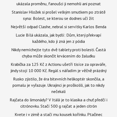
ukázala proměnu, fanoušci ji nemohli ani poznat
Stanislav Hložek si prošel velkým smutkem po ztrátě
syna: Bolest, se kterou se dodnes učí žít
Největší odpad Clashe, nebral si servítky Karlos Benda
Lucie Bílá ukázala, jak bydlí: Dům, který překvapí
každého, kdo ji zná jen z pódia
Nikdy nemíchejte tyto dvě tablety proti bolesti. Častá
chyba může skončit krvácením do žaludku
Krabička za 125 Kč z Actionu ušetří tisíce za opraváře,
jindy stojí 10 000 Kč. Regál s nářadím je věčně prázdný
Rusko zjistilo, že éra bitevních helikoptér skončila, a
pomalu je vyřazuje. Ukrajinci je proškolili, jak to nikdy
nečekali
Rajčata do limonády? V Itálii je to klasika a chuť předčí i
citrónovku. Stačí 500 g rajčat a jeden citrón
Kvete i v zimě a stačí mu kousek kořínku. Ptačinec