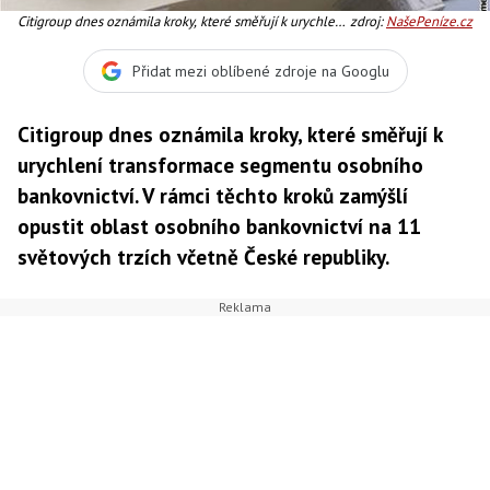
Citigroup dnes oznámila kroky, které směřují k urychlení
zdroj:
NašePeníze.cz
transformace segmentu osobního bankovnictví. V rámci
těchto kroků zamýšlí opustit oblast osobního
Přidat mezi oblíbené zdroje na Googlu
bankovnictví na 11 světových trzích včetně České
republiky. Foto:CITI
Citigroup dnes oznámila kroky, které směřují k
urychlení transformace segmentu osobního
bankovnictví. V rámci těchto kroků zamýšlí
opustit oblast osobního bankovnictví na 11
světových trzích včetně České republiky.