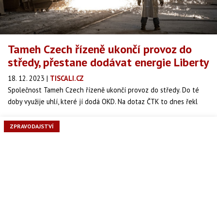
Tameh Czech řízeně ukončí provoz do
středy, přestane dodávat energie Liberty
18. 12. 2023
|
TISCALI.CZ
Společnost Tameh Czech řízeně ukončí provoz do středy. Do té
doby využije uhlí, které jí dodá OKD. Na dotaz ČTK to dnes řekl
mluvčí Tamehu Patrik Schober. Znamená to, že Tameh přestane
dodávat energie hutní společnosti Liberty Ostrava. Předseda
ZPRAVODAJSTVÍ
základní organizace OS KOVO Liberty ČR Petr Slanina řekl, že
koksovna huti půjde do takzvaného teplého útlumu.