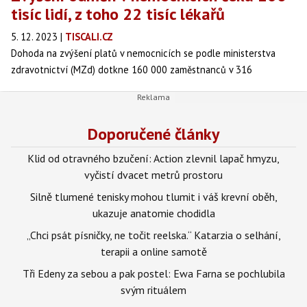
tisíc lidí, z toho 22 tisíc lékařů
5. 12. 2023
|
TISCALI.CZ
Dohoda na zvýšení platů v nemocnicích se podle ministerstva
zdravotnictví (MZd) dotkne 160 000 zaměstnanců v 316
nemocnicích akutní i následné péče, lékařů z nich bude 22 000.
ČTK to dnes sdělil mluvčí MZd Ondřej Jakob. Úhradové dodatky,
které mají zvýšení platů a mezd zajistit, budou podle Všeobecné
Doporučené články
zdravotní pojišťovny (VZP) založené na počtech těchto
pracovníků v jednotlivých zařízeních. Předloží jim je do konce
Klid od otravného bzučení: Action zlevnil lapač hmyzu,
roku, uvedla dnes na dotaz ČTK mluvčí pojišťovny Viktorie Plívová.
vyčistí dvacet metrů prostoru
Silně tlumené tenisky mohou tlumit i váš krevní oběh,
ukazuje anatomie chodidla
„Chci psát písničky, ne točit reelska.“ Katarzia o selhání,
terapii a online samotě
Tři Edeny za sebou a pak postel: Ewa Farna se pochlubila
svým rituálem