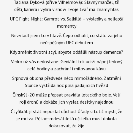
Tatiana Dyková (dříve Vilhelmová): Slavný manžel, tři
děti, kariéra i výhra v show Tvoje tvář má známý hlas
UFC Fight Night: Gamrot vs. Salkilld – výsledky a nejlepší
momenty
Nezvládl jsem to v hlavě. Čepo odhalil, co stálo za jeho
neúspěšným UFC debutem
Kdy změnit životní styl, abyste oddálili nástup demence?
Vedro už vás nedostane: Geniální trik udrží nápoj ledový
celé hodiny a zachrání i milovanou kávu
Srpnová obloha předvede něco mimořádného. Zatmění
Slunce vystřídá noc plná padajících hvězd
Čínský J-20 může přepsat pravidla leteckého boje. Velí
roji dronů a dokáže jich vyslat desítky najednou
Čtyřikrát jí stát neposlal důchod. Úřady si totiž myslí, že
je mrtvá. Pětaosmdesátiletá učitelka musí dokola
dokazovat, že žije