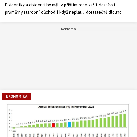
Disidentky a disidenti by měli v příštím roce začít dostávat
průměrný starobní důchod, i když neplatili dostatečně dlouho
odvody. Lidem s osvědčením účastníka odboje a odporu proti
komunismu by sociální správa měla nižší penzi automaticky
dorovnat. Týkat se to má i těch, kteří dostávají část penze z ciziny.
V roce 2024 by odpůrci a odpůrkyně minulého režimu měli pobírat
20 635 korun měsíčně. Vyplývá to z návrhu novel, který dnes
schválila vláda. Na tiskové konferenci to oznámil ministr práce
Marian Jurečka (KDU-ČSL). Podle něj by se důchod mohl zvednout
na průměrnou částku několika stovkám lidí. Stát by to mělo do 30
milionů korun ročně. Předlohu dostane Poslanecká sněmovna.
EKONOMIKA