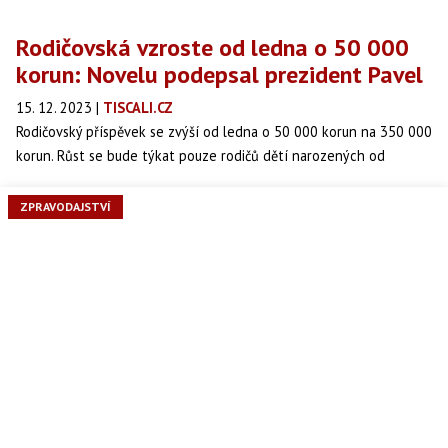
Rodičovská vzroste od ledna o 50 000
korun: Novelu podepsal prezident Pavel
15. 12. 2023
|
TISCALI.CZ
Rodičovský příspěvek se zvýší od ledna o 50 000 korun na 350 000
korun. Růst se bude týkat pouze rodičů dětí narozených od
začátku příštího roku a hraniční doba výplaty dávky se zkrátí o
jeden rok na tři roky. Změny přinese vládní novela, kterou dnes
ZPRAVODAJSTVÍ
podepsal prezident Petr Pavel. Předloha má také mimo jiné
zjednodušit komunikaci s úřady práce.