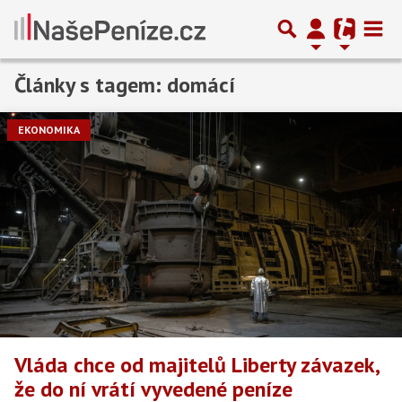
Články s tagem: domácí
Předchozí
1
2
3
…
59
Další
EKONOMIKA
Vláda chce od majitelů Liberty závazek,
že do ní vrátí vyvedené peníze