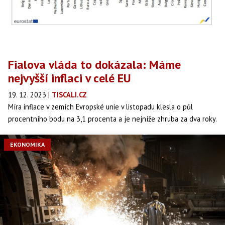
Fialova vláda to dokázala: Máme
nejvyšší inflaci v celé EU
19. 12. 2023
|
TISCALI.CZ
Míra inflace v zemích Evropské unie v listopadu klesla o půl
procentního bodu na 3,1 procenta a je nejníže zhruba za dva roky.
Ve své zprávě to dnes oznámil statistický úřad Eurostat. Nejvyšší
inflaci má v celé unii Česká republika, kde ceny meziročně vzrostly
EKONOMIKA
o osm procent. Naopak v Belgii už je deflace, tam ceny meziročně o
0,8 procenta klesly.