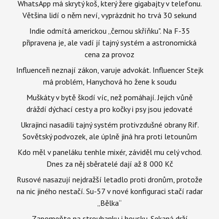
WhatsApp má skrytý koš, který žere gigabajty v telefonu.
Většina lidí o něm neví, vyprázdnit ho trvá 30 sekund
Indie odmítá americkou „černou skříňku". Na F-35
připravena je, ale vadí jí tajný systém a astronomická
cena za provoz
Influenceři neznají zákon, varuje advokát. Influencer Stejk
má problém, Hanychová ho žene k soudu
Muškáty v bytě škodí víc, než pomáhají. Jejich vůně
dráždí dýchací cesty a pro kočky i psy jsou jedovaté
Ukrajinci nasadili tajný systém protivzdušné obrany Rif.
Sovětský podvozek, ale úplně jiná hra proti letounům
Kdo měl v paneláku tenhle mixér, záviděl mu celý vchod.
Dnes za něj sběratelé dají až 8 000 Kč
Rusové nasazují nejdražší letadlo proti dronům, protože
na nic jiného nestačí. Su-57 v nové konfiguraci stačí radar
„Bělka“
Zapomeňte na strouhanku i housku. Sekaná drží