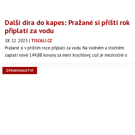
Další díra do kapes: Pražané si příští rok
připlatí za vodu
18. 12. 2023
|
TISCALI.CZ
Pražané si v příštím roce připlatí za vodu. Na vodném a stočném
zaplatí nově 144,88 koruny za metr krychlový, což je meziročně o
13 procent více. Nyní platí lidé v metropoli 128,18 koruny za metr
krychlový. Vyplývá to z dokumentu, který dnes schválili pražští
ZPRAVODAJSTVÍ
radní. Zastupitelé v únoru 2022 schválili strategii do roku 2028,
podle které bude město navyšovat meziročně vodné a stočné o
dvě procenta nad inflaci.