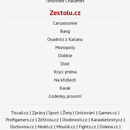
Timothée Chalamet
Zestolu.cz
Carcassonne
Bang
Osadníci z Katanu
Monopoly
Dobble
Dixit
Krycí jména
Na křídlech
Karak
Jízdenky, prosím!
Tiscali.cz
|
Zprávy
|
Sport
|
Ženy
|
Cestování
|
Games.cz
|
Profigamers.cz
|
ZeStolu.cz
|
Osobnosti.cz
|
Karaoketexty.cz
|
Úschovna.cz
|
Nedd.cz
|
Moulík.cz
|
Fights.cz
|
Dokina.cz
|