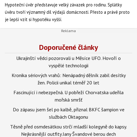
Hypoteční úvěr představuje velký závazek pro rodinu. Splátky
úvěru tvoří významný díl výdajů domácnosti. Přesto a právě proto
je lepší vzít si hypotéku vyšší.
Doporučené články
Ukrajinští vědci pozorovali u Měsíce UFO. Hovoří o
vyspělé technologii
Kronika sériových vrahů: Nenápadný dělník zabil desítky
žen. Policii unikal téměř 20 let
Fascinující i nebezpečná. U pobřeží Chorvatska udeřila
mořská smršť
Do zápasu jsem šel po kalbě, přiznal BKFC šampion ve
službách Oktagonu
Těsně před osmdesátkou strčí mladší kolegyně do kapsy.
Nejkrásnější outfity Jany Švandové berou dech