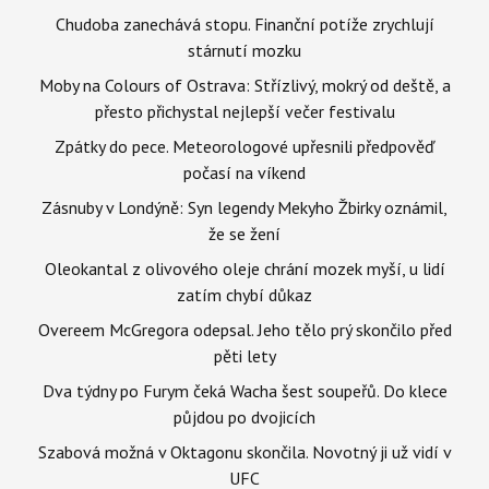
Chudoba zanechává stopu. Finanční potíže zrychlují
stárnutí mozku
Moby na Colours of Ostrava: Střízlivý, mokrý od deště, a
přesto přichystal nejlepší večer festivalu
Zpátky do pece. Meteorologové upřesnili předpověď
počasí na víkend
Zásnuby v Londýně: Syn legendy Mekyho Žbirky oznámil,
že se žení
Oleokantal z olivového oleje chrání mozek myší, u lidí
zatím chybí důkaz
Overeem McGregora odepsal. Jeho tělo prý skončilo před
pěti lety
Dva týdny po Furym čeká Wacha šest soupeřů. Do klece
půjdou po dvojicích
Szabová možná v Oktagonu skončila. Novotný ji už vidí v
UFC