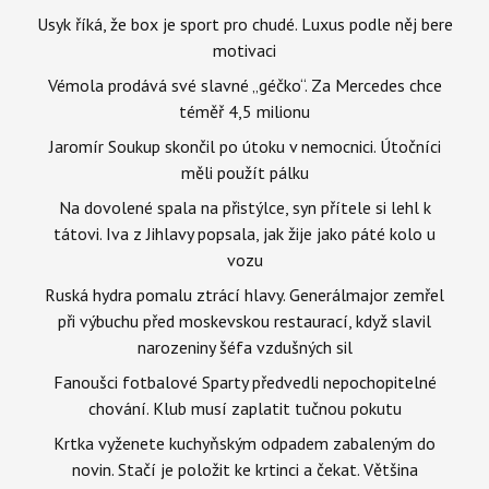
Usyk říká, že box je sport pro chudé. Luxus podle něj bere
motivaci
Vémola prodává své slavné „géčko“. Za Mercedes chce
téměř 4,5 milionu
Jaromír Soukup skončil po útoku v nemocnici. Útočníci
měli použít pálku
Na dovolené spala na přistýlce, syn přítele si lehl k
tátovi. Iva z Jihlavy popsala, jak žije jako páté kolo u
vozu
Ruská hydra pomalu ztrácí hlavy. Generálmajor zemřel
při výbuchu před moskevskou restaurací, když slavil
narozeniny šéfa vzdušných sil
Fanoušci fotbalové Sparty předvedli nepochopitelné
chování. Klub musí zaplatit tučnou pokutu
Krtka vyženete kuchyňským odpadem zabaleným do
novin. Stačí je položit ke krtinci a čekat. Většina