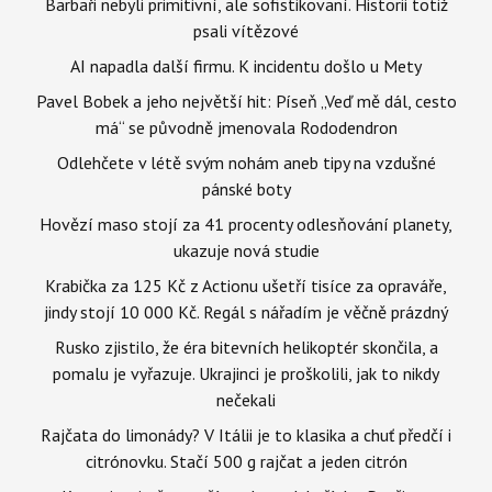
Barbaři nebyli primitivní, ale sofistikovaní. Historii totiž
psali vítězové
AI napadla další firmu. K incidentu došlo u Mety
Pavel Bobek a jeho největší hit: Píseň „Veď mě dál, cesto
má“ se původně jmenovala Rododendron
Odlehčete v létě svým nohám aneb tipy na vzdušné
pánské boty
Hovězí maso stojí za 41 procenty odlesňování planety,
ukazuje nová studie
Krabička za 125 Kč z Actionu ušetří tisíce za opraváře,
jindy stojí 10 000 Kč. Regál s nářadím je věčně prázdný
Rusko zjistilo, že éra bitevních helikoptér skončila, a
pomalu je vyřazuje. Ukrajinci je proškolili, jak to nikdy
nečekali
Rajčata do limonády? V Itálii je to klasika a chuť předčí i
citrónovku. Stačí 500 g rajčat a jeden citrón