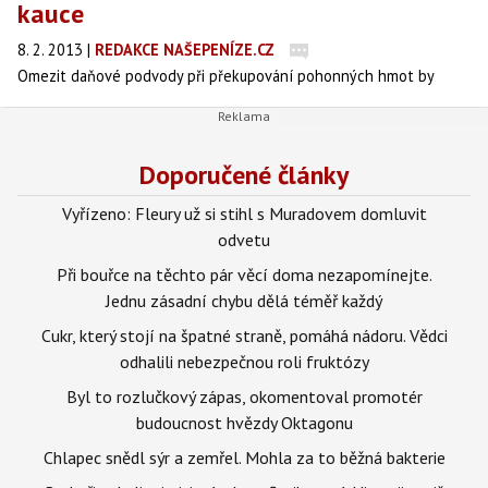
kauce
8. 2. 2013
|
REDAKCE NAŠEPENÍZE.CZ
Omezit daňové podvody při překupování pohonných hmot by
mohlo podle koaličních poslanců Jana Kubaty (ODS), Jana Bureše
(ODS) pomoci zavedení 20milionové kauce při zakládání nových
distributorských společností. Návrh v pátek prošel prvním
Doporučené články
sněmovním čtením.
Vyřízeno: Fleury už si stihl s Muradovem domluvit
odvetu
Při bouřce na těchto pár věcí doma nezapomínejte.
Jednu zásadní chybu dělá téměř každý
Cukr, který stojí na špatné straně, pomáhá nádoru. Vědci
odhalili nebezpečnou roli fruktózy
Byl to rozlučkový zápas, okomentoval promotér
budoucnost hvězdy Oktagonu
Chlapec snědl sýr a zemřel. Mohla za to běžná bakterie