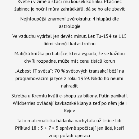
Kvete i v zimě a stačí mu kousek kořínku. Ptačinec
žabinec je noční můra zahrádkářů, dá se ho ale zbavit
Nejhloupější znamení zvěrokruhu: 4 hlupáci dle
astrologie
Ve vzduchu vydržel jen devět minut. Let Tu-154 se 115
lidmi skončil katastrofou
Maličká knížka po babičce, která vypadá, že se každou
chvíli rozpadne, může mít cenu tisíců korun
„Azbest IT světa“: 70 % světových transakcí běží na
programovacím jazyce z roku 1959. Nikdo ho neumí
nahradit
Střelba u Kremlu kvůli e-shopu za biliony, Putin panikaří.
Wildberries ovládají kavkazské klany a teď po něm jde i
Kyjev
Tato matematická hádanka nachytala už tisíce lidí.
Příklad 18 : 3 + 7 × 5 správně spočítají jen lidé, kteří
znají pořadí operací