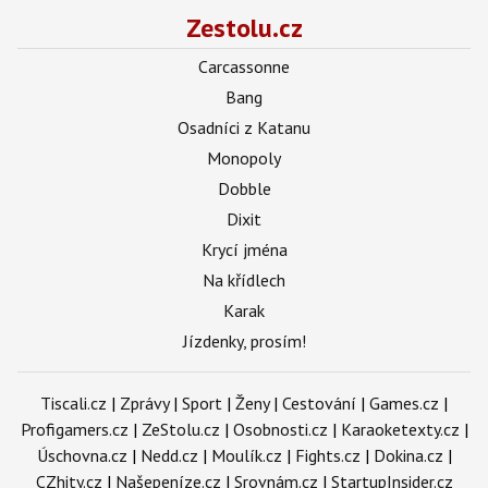
Zestolu.cz
Carcassonne
Bang
Osadníci z Katanu
Monopoly
Dobble
Dixit
Krycí jména
Na křídlech
Karak
Jízdenky, prosím!
Tiscali.cz
|
Zprávy
|
Sport
|
Ženy
|
Cestování
|
Games.cz
|
Profigamers.cz
|
ZeStolu.cz
|
Osobnosti.cz
|
Karaoketexty.cz
|
Úschovna.cz
|
Nedd.cz
|
Moulík.cz
|
Fights.cz
|
Dokina.cz
|
CZhity.cz
|
Našepeníze.cz
|
Srovnám.cz
|
StartupInsider.cz