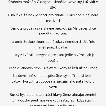
Szabová možná v Oktagonu skončila. Novotný ji už vidí v
UFC
Usyk říká, že box je sport pro chudé. Luxus podle něj bere
motivaci
Vémola prodává své slavné „géčko“. Za Mercedes chce
téměř 4,5 milionu
Jaromír Soukup skončil po útoku v nemocnici. Útočníci
měli použít pálku
Listy z květáku nevyhazujte. Jsou jedlé a víme, jak je
použít
Péče o jahody v srpnu. Některé úkony se řeší už po úrodě
Na dovolené spala na přistýlce, syn přítele si lehl k
tátovi. Iva z Jihlavy popsala, jak žije jako páté kolo u
vozu
Ruská hydra pomalu ztrácí hlavy. Generálmajor zemřel
při výbuchu před moskevskou restaurací, když slavil
narozeniny šéfa vzdušných sil