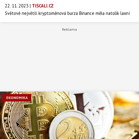
22. 11. 2023
|
TISCALI.CZ
Světově největší kryptoměnová burza Binance měla natolik laxní
kontrolu transakcí, že ji k převádění miliard dolarů využívali
teroristé i hackeři a léta sloužila k obcházení sankcí. V úterý
to oznámil odbor finanční kriminality FinCEN při americkém
ministerstvu financí. Zakladatel kryptoměnové burzy Changpeng
Zhao se v úterý přiznal, že porušil americká pravidla proti praní
špinavých peněz i americké sankce.
EKONOMIKA