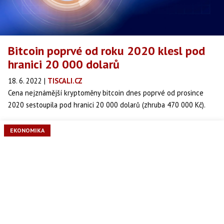
Bitcoin poprvé od roku 2020 klesl pod
hranici 20 000 dolarů
18. 6. 2022
|
TISCALI.CZ
Cena nejznámější kryptoměny bitcoin dnes poprvé od prosince
2020 sestoupila pod hranici 20 000 dolarů (zhruba 470 000 Kč).
Trh s kryptoměnami je v poslední době pod tlakem kvůli odklonu
investorů od rizikovějších aktiv, za kterým stojí zpřísňování
EKONOMIKA
měnové politiky.