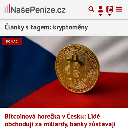
Články s tagem: kryptoměny
Předchozí
1
2
3
4
Další
DOMÁCÍ
Bitcoinová horečka v Česku: Lidé
obchodují za miliardy, banky zůstávají