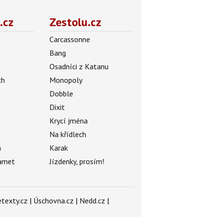
.cz
Zestolu.cz
Carcassonne
Bang
Osadníci z Katanu
ch
Monopoly
Dobble
Dixit
ý
Krycí jména
Na křídlech
a
Karak
amet
Jízdenky, prosím!
texty.cz
|
Úschovna.cz
|
Nedd.cz
|