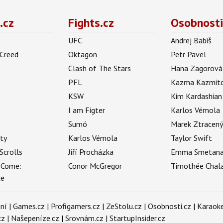
.cz
Fights.cz
Osobnosti
UFC
Andrej Babiš
 Creed
Oktagon
Petr Pavel
Clash of The Stars
Hana Zagorová
PFL
Kazma Kazmit
KSW
Kim Kardashian
I am Figter
Karlos Vémola
Sumó
Marek Ztracen
uty
Karlos Vémola
Taylor Swift
Scrolls
Jiří Procházka
Emma Smetan
 Come:
Conor McGregor
Timothée Chal
ce
ní
|
Games.cz
|
Profigamers.cz
|
ZeStolu.cz
|
Osobnosti.cz
|
Karaoke
cz
|
Našepeníze.cz
|
Srovnám.cz
|
StartupInsider.cz