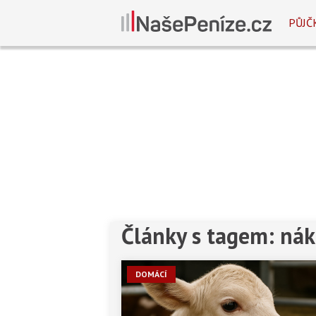
PŮJČ
Články s tagem: ná
DOMÁCÍ