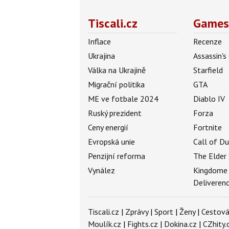
Tiscali.cz
Games
Inflace
Recenze
Ukrajina
Assassin's
Válka na Ukrajině
Starfield
Migrační politika
GTA
ME ve fotbale 2024
Diablo IV
Ruský prezident
Forza
Ceny energií
Fortnite
Evropská unie
Call of D
Penzijní reforma
The Elder 
Vynález
Kingdome
Deliveren
Tiscali.cz
|
Zprávy
|
Sport
|
Ženy
|
Cestová
Moulík.cz
|
Fights.cz
|
Dokina.cz
|
CZhity.