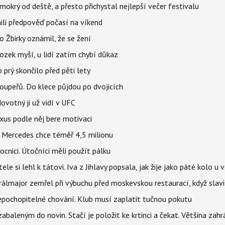
mokrý od deště, a přesto přichystal nejlepší večer festivalu
ili předpověď počasí na víkend
 Žbirky oznámil, že se žení
ozek myší, u lidí zatím chybí důkaz
prý skončilo před pěti lety
upeřů. Do klece půjdou po dvojicích
votný ji už vidí v UFC
uxus podle něj bere motivaci
a Mercedes chce téměř 4,5 milionu
cnici. Útočníci měli použít pálku
ele si lehl k tátovi. Iva z Jihlavy popsala, jak žije jako páté kolo u 
álmajor zemřel při výbuchu před moskevskou restaurací, když slavi
epochopitelné chování. Klub musí zaplatit tučnou pokutu
aleným do novin. Stačí je položit ke krtinci a čekat. Většina zah