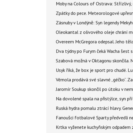
Moby na Colours of Ostrava: Střízlivý, 
Zpátky do pece. Meteorologové upřesn
Zásnuby v Londýně: Syn legendy Mekyho
Oleokantal z olivového oleje chrání m
Overeem McGregora odepsal. Jeho tělo 
Dva týdny po Furym čeká Wacha šest so
Szabová možná v Oktagonu skončila. No
Usyk říká, že box je sport pro chudé. L
Vémola prodává své slavné „géčko“. Z
Jaromír Soukup skončil po útoku v nemo
Na dovolené spala na přistýlce, syn přít
Ruská hydra pomalu ztrácí hlavy. Gener
Fanoušci fotbalové Sparty předvedli n
Krtka vyženete kuchyňským odpadem zab