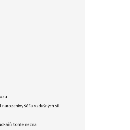
vozu
l narozeniny šéfa vzdušných sil
rádkářů tohle nezná