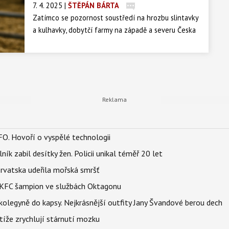
7. 4. 2025
|
ŠTĚPÁN BÁRTA
Zatímco se pozornost soustředí na hrozbu slintavky
a kulhavky, dobytčí farmy na západě a severu Česka
tiše kosí jiný zabiják – zákeřná choroba zvaná
bluetongue, neboli „modrý jazyk“. Mnoha farmářům
hynou desítky procent telat, některá se rodí mrtvá,
jiná slepá nebo v křečích. Zasažené podniky bijí na
poplach a snaží se situaci zachránit očkováním.
FO. Hovoří o vyspělé technologii
ík zabil desítky žen. Policii unikal téměř 20 let
orvatska udeřila mořská smršť
 BKFC šampion ve službách Oktagonu
olegyně do kapsy. Nejkrásnější outfity Jany Švandové berou dech
íže zrychlují stárnutí mozku