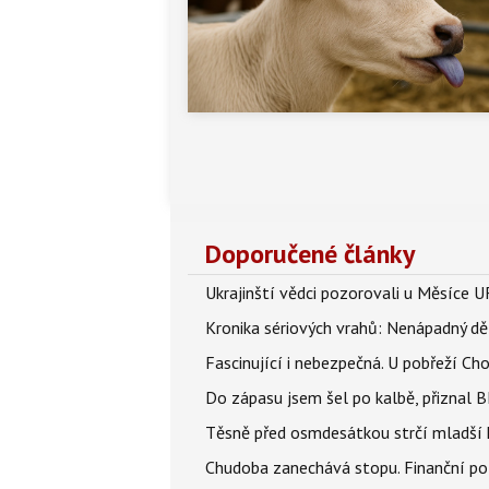
Doporučené články
Ukrajinští vědci pozorovali u Měsíce U
Kronika sériových vrahů: Nenápadný děln
Fascinující i nebezpečná. U pobřeží Ch
Do zápasu jsem šel po kalbě, přiznal
Těsně před osmdesátkou strčí mladší k
Chudoba zanechává stopu. Finanční pot