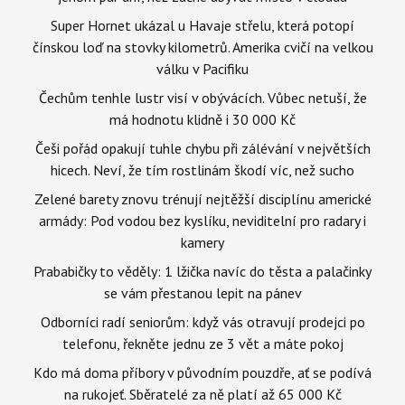
Super Hornet ukázal u Havaje střelu, která potopí
čínskou loď na stovky kilometrů. Amerika cvičí na velkou
válku v Pacifiku
Čechům tenhle lustr visí v obývácích. Vůbec netuší, že
má hodnotu klidně i 30 000 Kč
Češi pořád opakují tuhle chybu při zálévání v největších
hicech. Neví, že tím rostlinám škodí víc, než sucho
Zelené barety znovu trénují nejtěžší disciplínu americké
armády: Pod vodou bez kyslíku, neviditelní pro radary i
kamery
Prababičky to věděly: 1 lžička navíc do těsta a palačinky
se vám přestanou lepit na pánev
Odborníci radí seniorům: když vás otravují prodejci po
telefonu, řekněte jednu ze 3 vět a máte pokoj
Kdo má doma příbory v původním pouzdře, ať se podívá
na rukojeť. Sběratelé za ně platí až 65 000 Kč