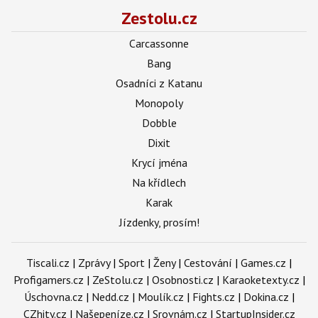
Zestolu.cz
Carcassonne
Bang
Osadníci z Katanu
Monopoly
Dobble
Dixit
Krycí jména
Na křídlech
Karak
Jízdenky, prosím!
Tiscali.cz
|
Zprávy
|
Sport
|
Ženy
|
Cestování
|
Games.cz
|
Profigamers.cz
|
ZeStolu.cz
|
Osobnosti.cz
|
Karaoketexty.cz
|
Úschovna.cz
|
Nedd.cz
|
Moulík.cz
|
Fights.cz
|
Dokina.cz
|
CZhity.cz
|
Našepeníze.cz
|
Srovnám.cz
|
StartupInsider.cz