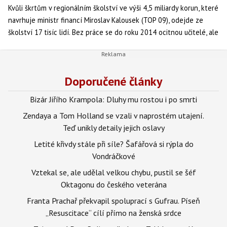
Kvůli škrtům v regionálním školství ve výši 4,5 miliardy korun, které
navrhuje ministr financí Miroslav Kalousek (TOP 09), odejde ze
školství 17 tisíc lidí. Bez práce se do roku 2014 ocitnou učitelé, ale
i nepedagogičtí pracovníci, sdělil ve čtvrtek agentuře Mediafax
šéf školských odborů František Dobšík.
Doporučené články
Bizár Jiřího Krampola: Dluhy mu rostou i po smrti
Zendaya a Tom Holland se vzali v naprostém utajení.
Teď unikly detaily jejich oslavy
Letité křivdy stále při síle? Šafářová si rýpla do
Vondráčkové
Vztekal se, ale udělal velkou chybu, pustil se šéf
Oktagonu do českého veterána
Franta Prachař překvapil spoluprací s Gufrau. Píseň
„Resuscitace“ cílí přímo na ženská srdce