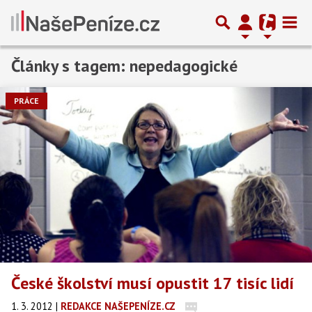
Články s tagem: nepedagogické
PRÁCE
České školství musí opustit 17 tisíc lidí
1. 3. 2012
|
REDAKCE NAŠEPENÍZE.CZ