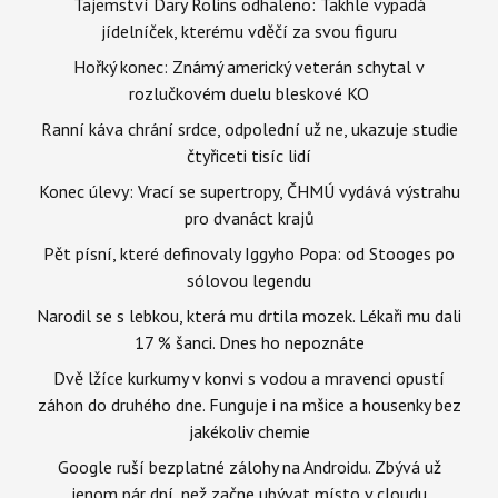
Tajemství Dary Rolins odhaleno: Takhle vypadá
jídelníček, kterému vděčí za svou figuru
Hořký konec: Známý americký veterán schytal v
rozlučkovém duelu bleskové KO
Ranní káva chrání srdce, odpolední už ne, ukazuje studie
čtyřiceti tisíc lidí
Konec úlevy: Vrací se supertropy, ČHMÚ vydává výstrahu
pro dvanáct krajů
Pět písní, které definovaly Iggyho Popa: od Stooges po
sólovou legendu
Narodil se s lebkou, která mu drtila mozek. Lékaři mu dali
17 % šanci. Dnes ho nepoznáte
Dvě lžíce kurkumy v konvi s vodou a mravenci opustí
záhon do druhého dne. Funguje i na mšice a housenky bez
jakékoliv chemie
Google ruší bezplatné zálohy na Androidu. Zbývá už
jenom pár dní, než začne ubývat místo v cloudu