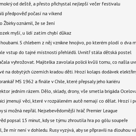
mokrý od deště, a přesto přichystal nejlepší večer festivalu
ili předpověď počasí na víkend
 Žbirky oznámil, že se žení
ozek myší, u lidí zatím chybí důkaz
 i houbami. S chlebem z něj vznikne hnojivo, po kterém plodí o dva 
ale vstup do tajné místnosti přehlédli. Uvnitř stála dětská postel
začala vyhrožovat. Majitelka zavolala policii kvůli tomu, co našla uv
é na dobytých územích kradou děti. Hrozí kolaps dodávek elektřiny
 brankář MS 1962 a finále v Chile, které přepsaly jeho kariéru
i sektor jedním rázem. Dělo, sklady, drony, vše smetla brigáda Ocelov
ci jmenují věci, které v rozpáleném autě nemají co dělat. Hrozí i p
 by si možná nepřál. Nejsebevědomější hráč Premier League
věd popsal 15 minut, kdy se týmu zhroutila hra po gólu soupeře
l, že mír není v dohledu. Rusy vyzývá, aby se připravili na dlouhou v