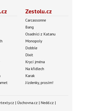
.cz
Zestolu.cz
Carcassonne
Bang
Osadníci z Katanu
ch
Monopoly
Dobble
Dixit
ý
Krycí jména
Na křídlech
a
Karak
amet
Jízdenky, prosím!
texty.cz
|
Úschovna.cz
|
Nedd.cz
|