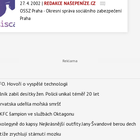
27. 4. 2002
|
REDAKCE NAŠEPENÍZE.CZ
OSSZ Praha - Okresní správa sociálního zabezpečení
Praha
FO. Hovoří o vyspělé technologii
ík zabil desítky žen. Policii unikal téměř 20 let
orvatska udeřila mořská smršť
 BKFC šampion ve službách Oktagonu
olegyně do kapsy. Nejkrásnější outfity Jany Švandové berou dech
íže zrychlují stárnutí mozku