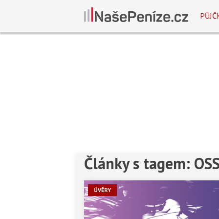
PŮJČ
Články s tagem: OS
ÚVĚRY