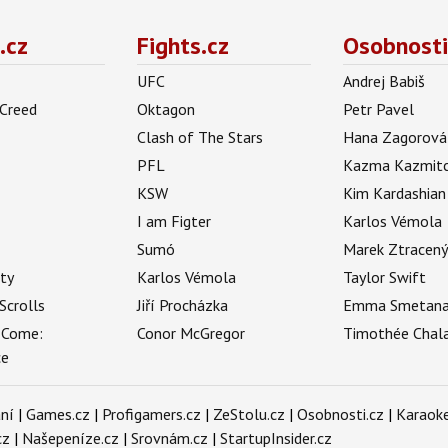
.cz
Fights.cz
Osobnosti
UFC
Andrej Babiš
 Creed
Oktagon
Petr Pavel
Clash of The Stars
Hana Zagorová
PFL
Kazma Kazmit
KSW
Kim Kardashian
I am Figter
Karlos Vémola
Sumó
Marek Ztracen
uty
Karlos Vémola
Taylor Swift
Scrolls
Jiří Procházka
Emma Smetan
 Come:
Conor McGregor
Timothée Chal
ce
ní
|
Games.cz
|
Profigamers.cz
|
ZeStolu.cz
|
Osobnosti.cz
|
Karaoke
cz
|
Našepeníze.cz
|
Srovnám.cz
|
StartupInsider.cz