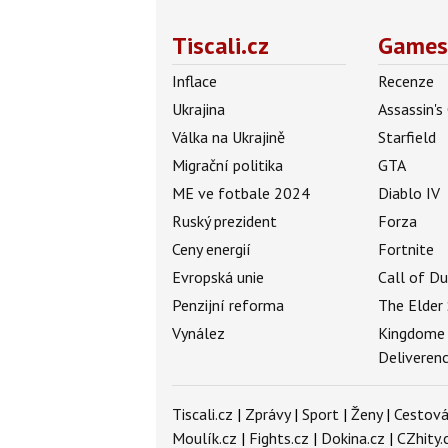
Tiscali.cz
Games
Inflace
Recenze
Ukrajina
Assassin's
Válka na Ukrajině
Starfield
Migrační politika
GTA
ME ve fotbale 2024
Diablo IV
Ruský prezident
Forza
Ceny energií
Fortnite
Evropská unie
Call of D
Penzijní reforma
The Elder 
Vynález
Kingdome
Deliveren
Tiscali.cz
|
Zprávy
|
Sport
|
Ženy
|
Cestová
Moulík.cz
|
Fights.cz
|
Dokina.cz
|
CZhity.