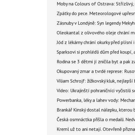
Moby na Colours of Ostrava: Střízlivý, 
Zpátky do pece. Meteorologové upřesn
Zásnuby v Londýně: Syn legendy Mekyho
Oleokantal z olivového oleje chrání m
Jód z lékárny chrání okurky před plísní
Sparksovi si prohlédli dům před koupí, 
Rodina se 3 dětmi jí zničila byt a pak 
Okupovaný zmar a tvrdé represe: Rusov
Viliam Schrojf: žižkovský kluk, nejlepší
Video: Ukrajinští pohraničníci vyčistil
Powerbanka, léky a lahev vody: Mechani
Brankář Kinský dostal nálepku, kterou
Česká osmnáctka přišla o medaili. Ned
Kreml už to ani netají. Otevřeně přizna