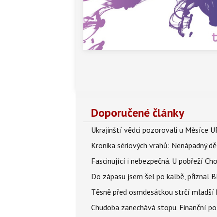
Doporučené články
Ukrajinští vědci pozorovali u Měsíce U
Kronika sériových vrahů: Nenápadný děln
Fascinující i nebezpečná. U pobřeží Ch
Do zápasu jsem šel po kalbě, přiznal
Těsně před osmdesátkou strčí mladší k
Chudoba zanechává stopu. Finanční pot