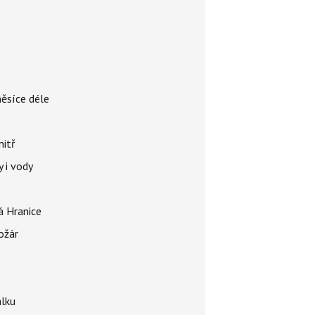
měsíce déle
nitř
 i vody
á Hranice
ožár
álku