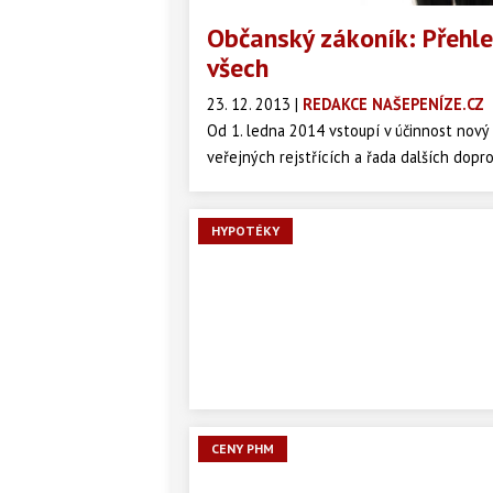
Občanský zákoník: Přehle
všech
23. 12. 2013
|
REDAKCE NAŠEPENÍZE.CZ
Od 1. ledna 2014 vstoupí v účinnost nový
veřejných rejstřících a řada dalších dop
soukromého práva v Česku za posledních 
republiky.
HYPOTÉKY
CENY PHM