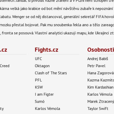
lémech. Jandač si přivodil vážné zranění a v Plzni není schopen tr
kárna velká jako krabice od bot mění návštěvu zubaře k nepoznání
abatu. Wenger se od něj distancoval, generální sekretář FIFA hovo
 mozku přestal bojovat. Pak mu snoubenka řekla ano a tělo zareag
fronta se posouvá. Vlastní analytici ukazují mapu, kde Ukrajinci zt
.cz
Fights.cz
Osobnosti
UFC
Andrej Babiš
 Creed
Oktagon
Petr Pavel
Clash of The Stars
Hana Zagorová
PFL
Kazma Kazmit
KSW
Kim Kardashian
I am Figter
Karlos Vémola
Sumó
Marek Ztracen
uty
Karlos Vémola
Taylor Swift