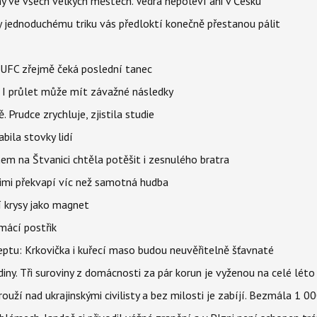
ahy ve všech velkých městech. Vedra nepoleví ani v Česku
íky jednoduchému triku vás předloktí konečně přestanou pálit
v UFC zřejmě čeká poslední tanec
 I průlet může mít závažné následky
 Prudce zrychluje, zjistila studie
bila stovky lidí
nem na Štvanici chtěla potěšit i zesnulého bratra
nimi překvapí víc než samotná hudba
í krysy jako magnet
mácí postřik
ptu: Krkovička i kuřecí maso budou neuvěřitelně šťavnaté
ny. Tři suroviny z domácnosti za pár korun je vyženou na celé léto
ouží nad ukrajinskými civilisty a bez milosti je zabíjí. Bezmála 1 