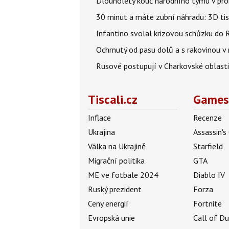
Dlouholetý kouč národního týmu v prob
30 minut a máte zubní náhradu: 3D tis
Infantino svolal krizovou schůzku do R
Ochrnutý od pasu dolů a s rakovinou v
Rusové postupují v Charkovské oblasti, 
Tiscali.cz
Games
Inflace
Recenze
Ukrajina
Assassin's
Válka na Ukrajině
Starfield
Migrační politika
GTA
ME ve fotbale 2024
Diablo IV
Ruský prezident
Forza
Ceny energií
Fortnite
Evropská unie
Call of D