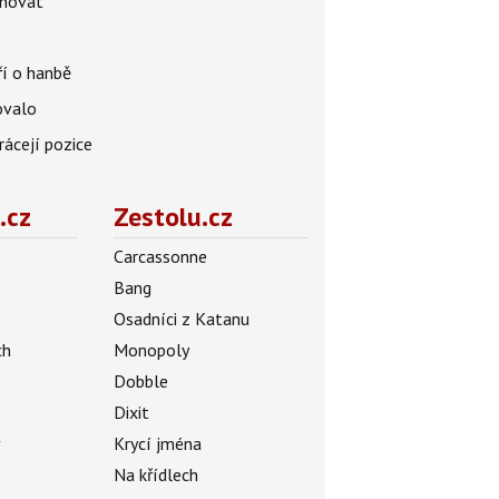
énovat
ří o hanbě
ovalo
rácejí pozice
.cz
Zestolu.cz
Carcassonne
Bang
Osadníci z Katanu
ch
Monopoly
Dobble
Dixit
ý
Krycí jména
Na křídlech