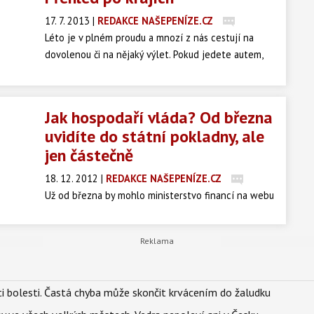
17. 7. 2013
|
REDAKCE NAŠEPENÍZE.CZ
Léto je v plném proudu a mnozí z nás cestují na
dovolenou či na nějaký výlet. Pokud jedete autem,
určitě vás zajímá, kde můžete výhodně natankovat, a
kterým čerpacím stanicím byste se měli raději
vyhnout. Připravili jsme pro vás přehled čerpacích
Jak hospodaří vláda? Od března
stanic s nejlevnějším a nejdražším naturalem a
uvidíte do státní pokladny, ale
naftou.
jen částečně
18. 12. 2012
|
REDAKCE NAŠEPENÍZE.CZ
Už od března by mohlo ministerstvo financí na webu
zveřejňovat data o průběžném hospodaření státu. S
určitým zpožděním z nich půjde zjistit, jak se státu
daří výběr daní či jak v minulém čtvrtletí hospodařilo
které ministerstvo.
ti bolesti. Častá chyba může skončit krvácením do žaludku