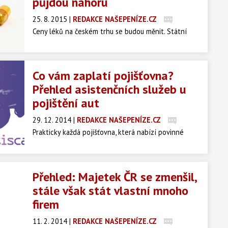
půjdou nahoru
25. 8. 2015
|
REDAKCE NAŠEPENÍZE.CZ
Ceny léků na českém trhu se budou měnit. Státní
ústav pro kontrolu léčiv vydal jejich přehled, aby si
tak každý mohl dohledat, zda doplatek na jeho lék
bude vyšší nebo nižší.
Co vám zaplatí pojišťovna?
Přehled asistenčních služeb u
pojištění aut
29. 12. 2014
|
REDAKCE NAŠEPENÍZE.CZ
Prakticky každá pojišťovna, která nabízí povinné
ručení a havarijní pojištění, poskytuje zároveň k
těmto produktům i nějaký balíček asistenčních
služeb zdarma. Asistenční služby se hodí především v
Přehled: Majetek ČR se zmenšil,
případě nehody nebo nenadálé poruchy na vozidle.
stále však stát vlastní mnoho
Podívejte se na přehled služeb několika vybranných
firem
pojišťoven.
11. 2. 2014
|
REDAKCE NAŠEPENÍZE.CZ