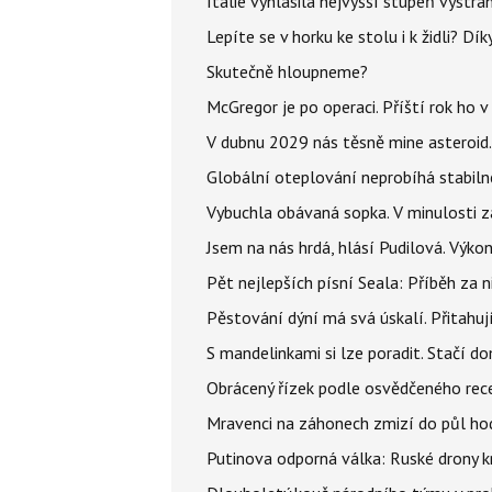
Itálie vyhlásila nejvyšší stupeň výstr
Lepíte se v horku ke stolu i k židli? D
Skutečně hloupneme?
McGregor je po operaci. Příští rok ho 
V dubnu 2029 nás těsně mine asteroid.
Globální oteplování neprobíhá stabilně.
Vybuchla obávaná sopka. V minulosti za
Jsem na nás hrdá, hlásí Pudilová. Výko
Pět nejlepších písní Seala: Příběh za 
Pěstování dýní má svá úskalí. Přitahuj
S mandelinkami si lze poradit. Stačí do
Obrácený řízek podle osvědčeného rece
Mravenci na záhonech zmizí do půl hodi
Putinova odporná válka: Ruské drony kr