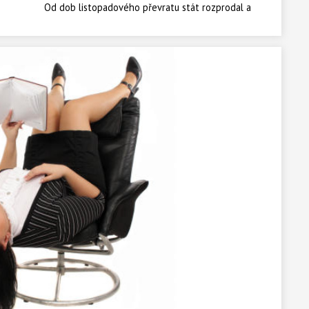
Od dob listopadového převratu stát rozprodal a
zprivatizoval většinu svého majetku. Víte kde stát
ještě vlastní podíly?