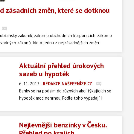
d zásadních změn, které se dotknou
 občanský zákoník, zákon o obchodních korporacích, zákon o
rovodných zákonů. Jde o jednu z nejzásadnějších změn
padesát let. Změny se dotknou takřka všech občanů České
Aktuální přehled úrokových
sazeb u hypoték
6. 11. 2013
|
REDAKCE NAŠEPENÍZE.CZ
Banky se na podzim do různých akcí týkajících se
hypoték moc nehrnou. Podle toho vypadají i
aktuální úrokové sazby. Žádné velké změny se zatím
neobjevují. Dvě banky sazby od říjnového srovnání
snížily a jedna zvýšila.
Nejlevnější benzínky v Česku.
Přehled po krajích