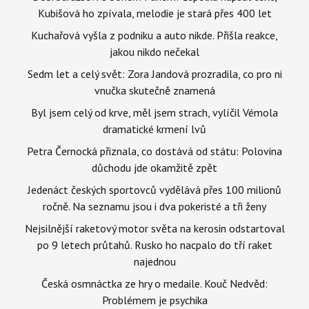
Kubišová ho zpívala, melodie je stará přes 400 let
Kuchařová vyšla z podniku a auto nikde. Přišla reakce,
jakou nikdo nečekal
Sedm let a celý svět: Zora Jandová prozradila, co pro ni
vnučka skutečně znamená
Byl jsem celý od krve, měl jsem strach, vylíčil Vémola
dramatické krmení lvů
Petra Černocká přiznala, co dostává od státu: Polovina
důchodu jde okamžitě zpět
Jedenáct českých sportovců vydělává přes 100 milionů
ročně. Na seznamu jsou i dva pokeristé a tři ženy
Nejsilnější raketový motor světa na kerosin odstartoval
po 9 letech průtahů. Rusko ho nacpalo do tří raket
najednou
Česká osmnáctka ze hry o medaile. Kouč Nedvěd:
Problémem je psychika