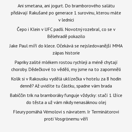
Ani smetana, ani jogurt. Do bramborového salátu
přidávají Rakušané po generace 1 surovinu, kterou máte
v lednici
Čepo i Klein v UFC padli. Novotný rozebral, co se v
Bělehradě pokazilo
Jake Paul míří do klece. Očekává se nejsledovanější MMA
zápas historie
Papriky zalité mlékem rostou rychleji a méně chytají
choroby. Dědečkové to věděli, my jsme na to zapomněli
Kolik si v Rakousku vydělá uklízečka v hotelu za 8 hodin
denně? Až uvidíte tu částku, spadne vám brada
Babiččin trik na bramboráky funguje vždycky: stačí 1 lžíce
do těsta a už vám nikdy nenasáknou olej
Fleury pomáhá Vémolovi s návratem. Ir Terminátorovi
proti Vosgrönemu věří