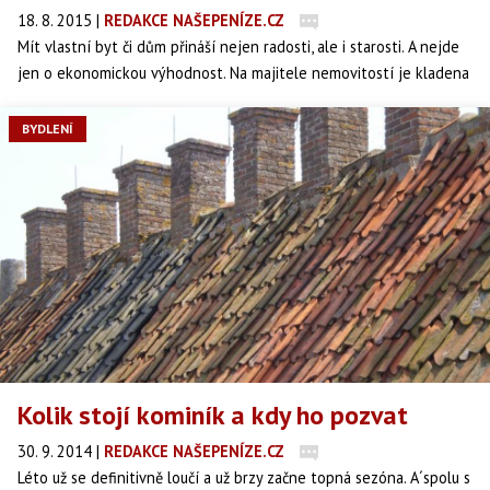
18. 8. 2015
|
REDAKCE NAŠEPENÍZE.CZ
Mít vlastní byt či dům přináší nejen radosti, ale i starosti. A nejde
jen o ekonomickou výhodnost. Na majitele nemovitostí je kladena
řada povinností, kterým se nevyplatí vyhýbat. Jednou z nich jsou
povinné revize. Na co a jak často nezapomenout?
BYDLENÍ
Kolik stojí kominík a kdy ho pozvat
30. 9. 2014
|
REDAKCE NAŠEPENÍZE.CZ
Léto už se definitivně loučí a už brzy začne topná sezóna. A´spolu s