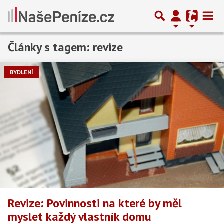
Články s tagem: revize
BYDLENÍ
Revize: Povinnosti na které by měl
myslet každý vlastník domu