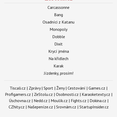
Carcassonne
Bang
Osadníci z Katanu
Monopoly
Dobble
Dixit
Krycí jména
Na křídlech
Karak
Jízdenky, prosím!
Tiscali.cz
|
Zprávy
|
Sport
|
Ženy
|
Cestování
|
Games.cz
|
Profigamers.cz
|
ZeStolu.cz
|
Osobnosti.cz
|
Karaoketexty.cz
|
Úschovna.cz
|
Nedd.cz
|
Moulík.cz
|
Fights.cz
|
Dokina.cz
|
CZhity.cz
|
Našepeníze.cz
|
Srovnám.cz
|
StartupInsider.cz