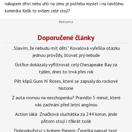
nákupem dříví nebo uhlí na zimu je potřeba myslet i na návštěvu
kominíka. Kolik to ovšem celé stojí?
Doporučené články
„Slavím, že nebudu mít děti." Kovalová vyřešila otázku
jednou provždy, litovat prý nebude
Ústřice dokázaly vyfiltrovat celý Chesapeake Bay za
týden, dnes to trvá přes rok
Pět klipů Guns N‘ Roses, které se zapsaly do rockové
historie
Z auta rovnou na neschopenku? Pravidlo 5 minut, které
vás zachrání před letní angínou
Action láká: Značková sluchátka za 244 korun, jinde
přitom stojí i třikrát tolik
Dobrodružství s bohem Panem: Čepelka napsal text,