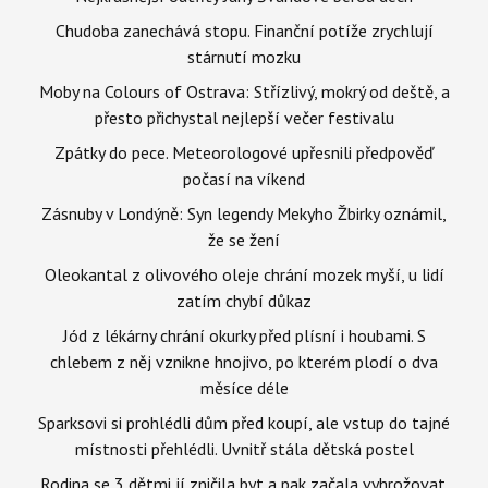
Chudoba zanechává stopu. Finanční potíže zrychlují
stárnutí mozku
Moby na Colours of Ostrava: Střízlivý, mokrý od deště, a
přesto přichystal nejlepší večer festivalu
Zpátky do pece. Meteorologové upřesnili předpověď
počasí na víkend
Zásnuby v Londýně: Syn legendy Mekyho Žbirky oznámil,
že se žení
Oleokantal z olivového oleje chrání mozek myší, u lidí
zatím chybí důkaz
Jód z lékárny chrání okurky před plísní i houbami. S
chlebem z něj vznikne hnojivo, po kterém plodí o dva
měsíce déle
Sparksovi si prohlédli dům před koupí, ale vstup do tajné
místnosti přehlédli. Uvnitř stála dětská postel
Rodina se 3 dětmi jí zničila byt a pak začala vyhrožovat.