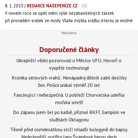
8. 1. 2015
|
REDAKCE NAŠEPENÍZE.CZ
V novém roce se opět mění výše nezabavitelných částek
při provádění srážek ze mzdy. Vláda zvýšila srážku, kterou je možné
provést ve prospěch věřitele. Znamená to úpravu pravidel, jimiž se
řídí mzdové účetní při výpočtu a odvodu správných výší srážek u
zaměstnanců, jimž vyplácejí mzdu.
Doporučené články
Ukrajinští vědci pozorovali u Měsíce UFO. Hovoří o
vyspělé technologii
Kronika sériových vrahů: Nenápadný dělník zabil desítky
žen. Policii unikal téměř 20 let
Fascinující i nebezpečná. U pobřeží Chorvatska udeřila
mořská smršť
Do zápasu jsem šel po kalbě, přiznal BKFC šampion ve
službách Oktagonu
Těsně před osmdesátkou strčí mladší kolegyně do kapsy.
Nejkrásnější outfity Jany Švandové berou dech