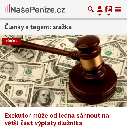
Články s tagem: srážka
PŮJČKY
Exekutor může od ledna sáhnout na
větší část výplaty dlužníka