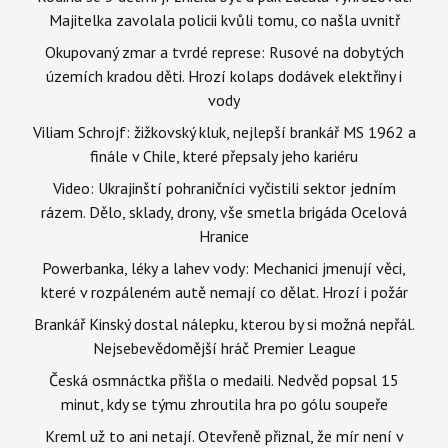
Majitelka zavolala policii kvůli tomu, co našla uvnitř
Okupovaný zmar a tvrdé represe: Rusové na dobytých
územích kradou děti. Hrozí kolaps dodávek elektřiny i
vody
Viliam Schrojf: žižkovský kluk, nejlepší brankář MS 1962 a
finále v Chile, které přepsaly jeho kariéru
Video: Ukrajinští pohraničníci vyčistili sektor jedním
rázem. Dělo, sklady, drony, vše smetla brigáda Ocelová
Hranice
Powerbanka, léky a lahev vody: Mechanici jmenují věci,
které v rozpáleném autě nemají co dělat. Hrozí i požár
Brankář Kinský dostal nálepku, kterou by si možná nepřál.
Nejsebevědomější hráč Premier League
Česká osmnáctka přišla o medaili. Nedvěd popsal 15
minut, kdy se týmu zhroutila hra po gólu soupeře
Kreml už to ani netají. Otevřeně přiznal, že mír není v