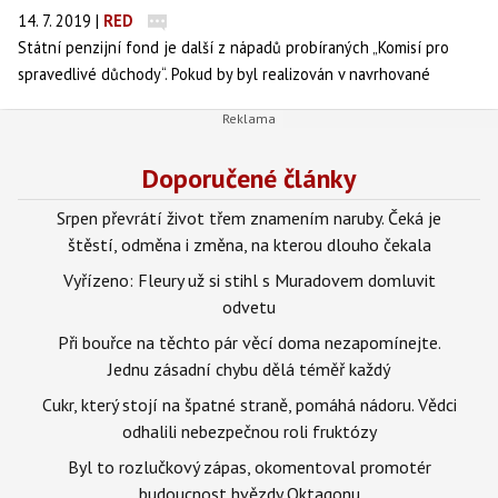
14. 7. 2019
|
RED
Státní penzijní fond je další z nápadů probíraných „Komisí pro
spravedlivé důchody“. Pokud by byl realizován v navrhované
podobě, znamenal by jediné: Další gigantické výdaje státního
rozpočtu.
Doporučené články
Srpen převrátí život třem znamením naruby. Čeká je
štěstí, odměna i změna, na kterou dlouho čekala
Vyřízeno: Fleury už si stihl s Muradovem domluvit
odvetu
Při bouřce na těchto pár věcí doma nezapomínejte.
Jednu zásadní chybu dělá téměř každý
Cukr, který stojí na špatné straně, pomáhá nádoru. Vědci
odhalili nebezpečnou roli fruktózy
Byl to rozlučkový zápas, okomentoval promotér
budoucnost hvězdy Oktagonu