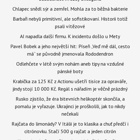
Chlapec snědl sýr a zemřel. Mohla za to běžná bakterie
Barbaři nebyli primitivní, ale sofistikovaní. Historii totiž
psali vítězové
AI napadla další firmu. K incidentu došlo u Mety
Pavel Bobek a jeho největší hit: Píseň „Veď mě dál, cesto
má“ se původně jmenovala Rododendron
Odlehčete v létě svým nohám aneb tipy na vzdušné
pánské boty
Krabička za 125 Kč z Actionu ušetří tisíce za opraváře,
jindy stojí 10 000 Kč. Regál s nářadím je věčně prázdný
Rusko zjistilo, že éra bitevních helikoptér skončila, a
pomalu je vyřazuje. Ukrajinci je proškolili, jak to nikdy
nečekali
Rajčata do limonády? V Itálii je to klasika a chuť předčí i
citrónovku. Stačí 500 g rajčat a jeden citrón