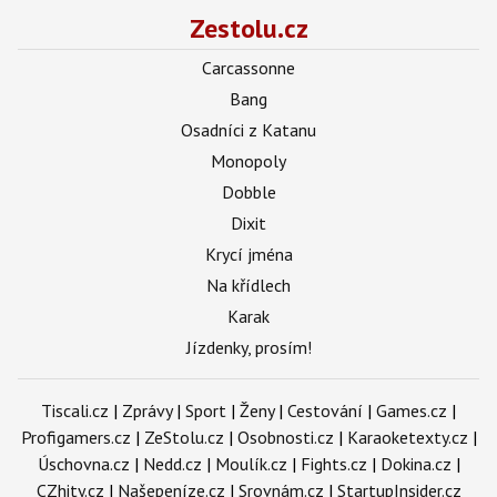
Zestolu.cz
Carcassonne
Bang
Osadníci z Katanu
Monopoly
Dobble
Dixit
Krycí jména
Na křídlech
Karak
Jízdenky, prosím!
Tiscali.cz
|
Zprávy
|
Sport
|
Ženy
|
Cestování
|
Games.cz
|
Profigamers.cz
|
ZeStolu.cz
|
Osobnosti.cz
|
Karaoketexty.cz
|
Úschovna.cz
|
Nedd.cz
|
Moulík.cz
|
Fights.cz
|
Dokina.cz
|
CZhity.cz
|
Našepeníze.cz
|
Srovnám.cz
|
StartupInsider.cz