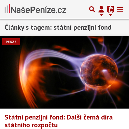
Články s tagem: státní penzijní fond
PENZE
Státní penzijní fond: Další černá díra
státního rozpočtu