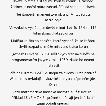
Kvete i v zimě a stačí mu kousek kořínku. Ptačinec
žabinec je noční můra zahrádkářů, dá se ho ale zbavit
Nejhloupější znamení zvěrokruhu: 4 hlupáci dle
astrologie
Ve vzduchu vydržel jen devět minut. Let Tu-154 se 115
lidmi skončil katastrofou
Maličká knížka po babičce, která vypadá, že se každou
chvíli rozpadne, může mít cenu tisíců korun
„Azbest IT světa“: 70 % světových transakcí běží na
programovacím jazyce z roku 1959. Nikdo ho neumí
nahradit
Střelba u Kremlu kvůli e-shopu za biliony, Putin panikaří.
Wildberries ovládají kavkazské klany a teď po něm jde i
Kyjev
Tato matematická hádanka nachytala už tisíce lidí.
Příklad 18 : 3 + 7 × 5 správně spočítají jen lidé, kteří
znají pořadí operací